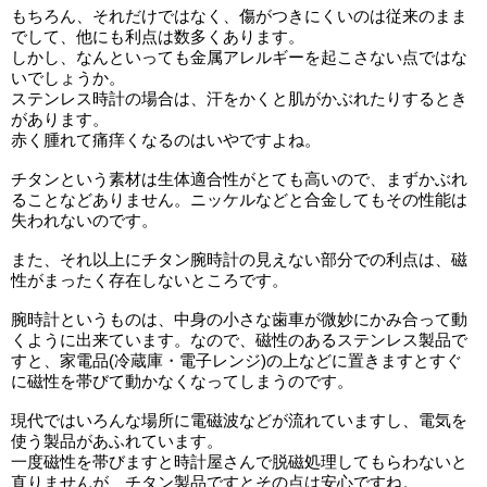
もちろん、それだけではなく、傷がつきにくいのは従来のまま
でして、他にも利点は数多くあります。
しかし、なんといっても金属アレルギーを起こさない点ではな
いでしょうか。
ステンレス時計の場合は、汗をかくと肌がかぶれたりするとき
があります。
赤く腫れて痛痒くなるのはいやですよね。
チタンという素材は生体適合性がとても高いので、まずかぶれ
ることなどありません。ニッケルなどと合金してもその性能は
失われないのです。
また、それ以上にチタン腕時計の見えない部分での利点は、磁
性がまったく存在しないところです。
腕時計というものは、中身の小さな歯車が微妙にかみ合って動
くように出来ています。なので、磁性のあるステンレス製品で
すと、家電品(冷蔵庫・電子レンジ)の上などに置きますとすぐ
に磁性を帯びて動かなくなってしまうのです。
現代ではいろんな場所に電磁波などが流れていますし、電気を
使う製品があふれています。
一度磁性を帯びますと時計屋さんで脱磁処理してもらわないと
直りませんが、チタン製品ですとその点は安心ですね。