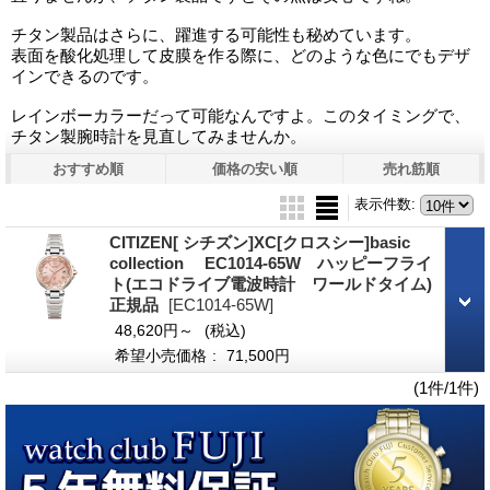
チタン製品はさらに、躍進する可能性も秘めています。
表面を酸化処理して皮膜を作る際に、どのような色にでもデザ
インできるのです。
レインボーカラーだって可能なんですよ。このタイミングで、
チタン製腕時計を見直してみませんか。
おすすめ順
価格の安い順
売れ筋順
表示件数
:
CITIZEN[ シチズン]XC[クロスシー]basic
collection EC1014-65W ハッピーフライ
ト(エコドライブ電波時計 ワールドタイム)
正規品
[EC1014-65W]
48,620円～
(税込)
希望小売価格
:
71,500円
(1件/1件)