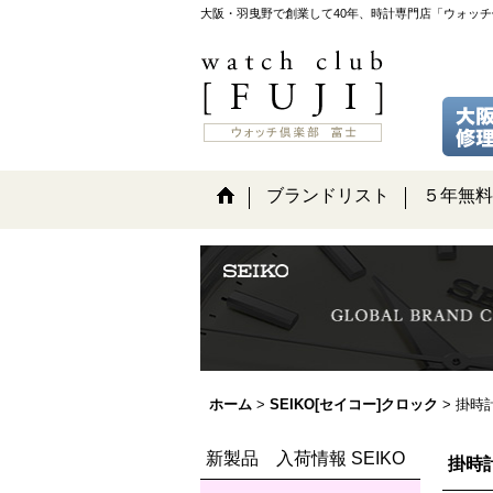
大阪・羽曳野で創業して40年、時計専門店「ウォッ
ブランドリスト
５年無料
ホーム
>
SEIKO[セイコー]クロック
>
掛時
新製品 入荷情報 SEIKO
掛時