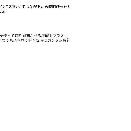
“電波”と“スマホ”でつながるから時刻ぴったり
0S
]
リを使って時刻同期させる機能をプラスし
●いつでもスマホで好きな時にカンタン時刻