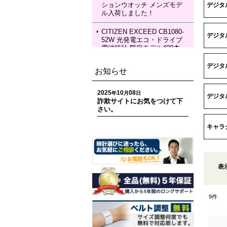
ションウオッチ メンズモデ
デジタル
KIA Grow with DAICHI MIU
ル入荷しました！
RA Limited Edition メカニカ
ルウォッチ レディースモデ
ル 入荷しました！
CITIZEN EXCEED CB1080-
デジタ
52W 光発電エコ・ドライブ
電波時計 限定モデル400本
ペアモデル メンズモデル 入
荷しました！
デジタ
お知らせ
CITIZEN EXCEED EC1120-
59W 光発電エコ・ドライブ
2025
10
08
年
月
日
デジタ
電波時計 限定モデル400本
詐欺サイトにお気をつけて下
ペアモデル レディースモデ
さい。
ル 入荷しました！
キャラ
CITIZEN ATTESA CC4107-
80H ACT Line 光発電エコ・
ドライブ GPS衛星電波時計
限定モデル 世界限定1,800
本 メンズモデル 入荷しまし
表
た！
CITIZEN ATTESA CC4078-
9
件
51E ACT Line LIGHT in BL
ACK Eco-Drive 50th Anniver
sary Edition メンズモデル
入荷しました！