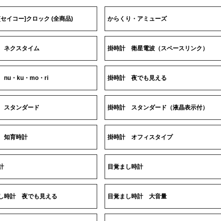
O[セイコー]クロック (全商品)
からくり・アミューズ
 ネクスタイム
掛時計 衛星電波（スペースリンク）
nu・ku・mo・ri
掛時計 夜でも見える
 スタンダード
掛時計 スタンダード（液晶表示付）
 知育時計
掛時計 オフィスタイプ
計
目覚まし時計
し時計 夜でも見える
目覚まし時計 大音量