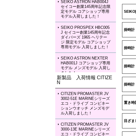
SEIKO ASTRON HAB004J
セイコー創業145周年記念限
定モデル コアショップ専用
SEIK
モデル入荷しました！
SEIKO PROSPEX HBC005
掛時計
J セイコー創業145周年記念
ダイバーズ 1965 ヘリテー
ジ 限定モデル コアショップ
専用モデル 入荷しました！
掛時計 
SEIKO ASTRON NEXTER
HAB001J コアショップ専用
掛時計
モデル メンズモデル 入荷し
ました！
新製品 入荷情報 CITIZE
N
SEIKO ASTRON NEXTER
掛時計
HAB002J コアショップ専用
モデル メンズモデル 入荷し
CITIZEN PROMASTER JV
ました！
3002-51E MARINEシリーズ
置き時
エコ・ドライブ コンビネー
ションウオッチ メンズモデ
SEIKO LUKIA HEA003J LU
ル入荷しました！
KIA Grow with DAICHI MIU
RA Limited Edition レディー
目ざま
スモデル 入荷しました！
CITIZEN PROMASTER JV
3000-13E MARINEシリーズ
エコ・ドライブ コンビネー
SEIKO LUKIA HEA004J LU