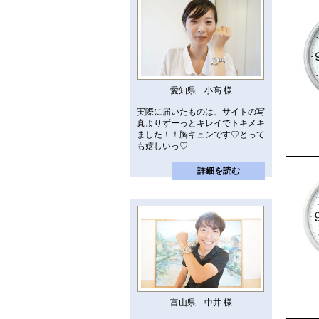
愛知県 小高 様
実際に届いたものは、サイトの写
真よりずーっとキレイでトキメキ
ました！！胸キュンです♡とって
も嬉しいっ♡
詳細を読む
富山県 中井 様