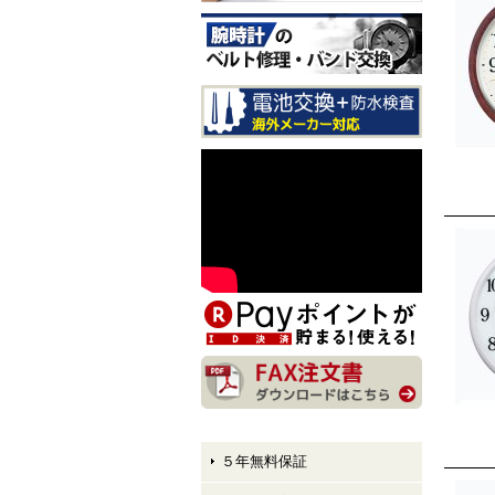
CITIZEN EXCEED CB1147-
61E LIGHT in BLACK Eco-
Drive 50th Anniversary Editi
on メンズモデル 入荷しま
した！
CITIZEN ATTESA AT8384-5
8E LIGHT in BLACK Eco-Dr
ive 50th Anniversary Edition
メンズモデル 入荷しまし
た！
CITIZEN XC hikari collectio
n ES9495-59E LIGHT in BL
ACK Eco-Drive 50th Anniver
sary Edition レディースモデ
ル 入荷しました！
５年無料保証