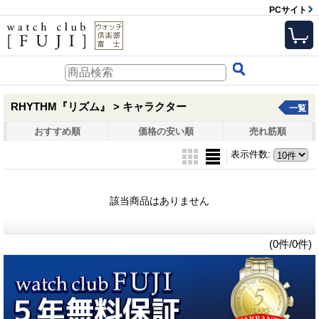
PCサイト
RHYTHM『リズム』 > キャラクター
一覧
おすすめ順
価格の安い順
売れ筋順
表示件数
:
該当商品はありません
(0件/0件)