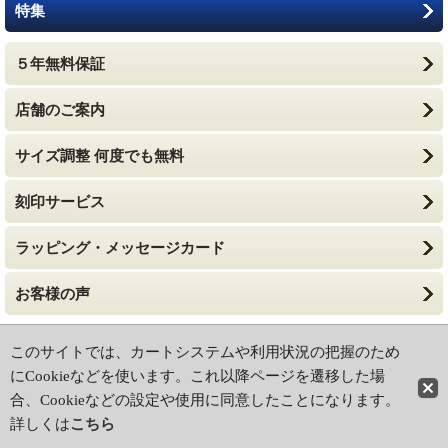
特集
５年無料保証
店舗のご案内
サイズ調整 何度でも無料
刻印サービス
ラッピング・メッセージカード
お客様の声
ホーム
|
ショッピングカート
このサイトでは、カートシステムや利用状況の把握のため
特定商取引法に基づく表記
|
ご利用ガイド
にCookieなどを使います。これ以降ページを遷移した場
合、Cookieなどの設定や使用に同意したことになります。
PCサイト
詳しくは
こちら
Copyright (c) 2004 watchclub FUJI All Rights Reserved.