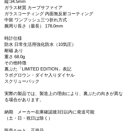
縦:34.5mm
ガラス材質 カーブサファイア
ガラスコーティング 内面無反射コーティング
中留 ワンプッシュ三つ折れ方式
腕周り長さ（最長） 178.0mm
時計仕様
防水 日常生活用強化防水（10気圧）
耐磁 あり
重さ 68.0g
その他特徴
裏ぶた「LIMITED EDITION」表記
ラボグロウン・ダイヤ入りダイヤル
スクリューバック
実際の製品では、製造上の理由により、裏ぶたの向きが異な
る場合があります。
納期 メーカー在庫確認後3日以内に発送可能
（土・日・祝日は除く）
販売ルート 正規品