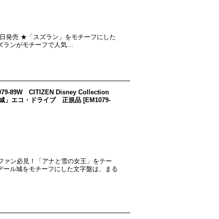
023年９月５日発売 ★「スズラン」をモチーフにした
ズランがモチーフで人気…
9-89W CITIZEN Disney Collection
ル城」エコ・ドライブ 正規品
[
EM1079-
ー）ファン必見！「アナと雪の女王」をテー
デール城をモチーフにした文字盤は、まる