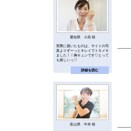
愛知県 小高 様
実際に届いたものは、サイトの写
真よりずーっとキレイでトキメキ
ました！！胸キュンです♡とって
も嬉しいっ♡
詳細を読む
富山県 中井 様