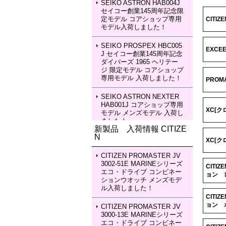
SEIKO ASTRON HAB004J
セイコー創業145周年記念限
定モデル コアショップ専用
CITI
モデル入荷しました！
SEIKO PROSPEX HBC005
EXCE
J セイコー創業145周年記念
ダイバーズ 1965 ヘリテー
ジ 限定モデル コアショップ
専用モデル 入荷しました！
PROM
SEIKO ASTRON NEXTER
HAB001J コアショップ専用
XC[ク
モデル メンズモデル 入荷し
ました！
新製品 入荷情報 CITIZE
N
SEIKO ASTRON NEXTER
XC[ク
HAB002J コアショップ専用
モデル メンズモデル 入荷し
CITIZEN PROMASTER JV
ました！
3002-51E MARINEシリーズ
CITI
エコ・ドライブ コンビネー
ョン 
ションウオッチ メンズモデ
SEIKO LUKIA HEA003J LU
ル入荷しました！
KIA Grow with DAICHI MIU
CITI
RA Limited Edition レディー
ョン 
スモデル 入荷しました！
CITIZEN PROMASTER JV
3000-13E MARINEシリーズ
エコ・ドライブ コンビネー
SEIKO LUKIA HEA004J LU