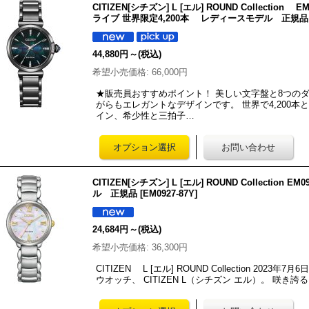
CITIZEN[シチズン] L [エル] ROUND Collection 
ライブ 世界限定4,200本 レディースモデル 正規品
44,880円
～
(税込)
希望小売価格
:
66,000円
★販売員おすすめポイント！ 美しい文字盤と8つの
がらもエレガントなデザインです。 世界で4,200
イン、希少性と三拍子…
CITIZEN[シチズン] L [エル] ROUND Collectio
ル 正規品
[
EM0927-87Y
]
24,684円
～
(税込)
希望小売価格
:
36,300円
CITIZEN L [エル] ROUND Collection 2
ウオッチ、 CITIZEN L（シチズン エル）。 咲き