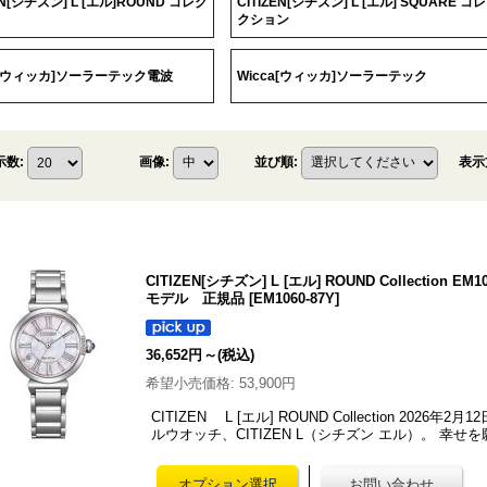
EN[シチズン] L [エル]ROUND コレク
CITIZEN[シチズン] L [エル] SQUARE コレ
クション
a[ウィッカ]ソーラーテック電波
Wicca[ウィッカ]ソーラーテック
表示
示数
:
画像
:
並び順
:
CITIZEN[シチズン] L [エル] ROUND Collectio
モデル 正規品
[
EM1060-87Y
]
36,652円
～
(税込)
希望小売価格
:
53,900円
CITIZEN L [エル] ROUND Collection 20
ルウオッチ、CITIZEN L（シチズン エル）。 幸せ