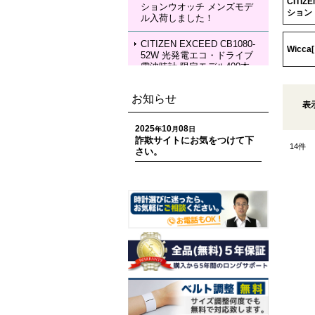
CITIZ
ションウオッチ メンズモデ
KIA Grow with DAICHI MIU
ション
ル入荷しました！
RA Limited Edition メカニカ
ルウォッチ レディースモデ
ル 入荷しました！
CITIZEN EXCEED CB1080-
Wicc
52W 光発電エコ・ドライブ
電波時計 限定モデル400本
ペアモデル メンズモデル 入
荷しました！
お知らせ
表
CITIZEN EXCEED EC1120-
59W 光発電エコ・ドライブ
2025
10
08
年
月
日
電波時計 限定モデル400本
詐欺サイトにお気をつけて下
14
件
ペアモデル レディースモデ
さい。
ル 入荷しました！
CITIZEN ATTESA CC4107-
80H ACT Line 光発電エコ・
ドライブ GPS衛星電波時計
限定モデル 世界限定1,800
本 メンズモデル 入荷しまし
た！
CITIZEN ATTESA CC4078-
51E ACT Line LIGHT in BL
ACK Eco-Drive 50th Anniver
sary Edition メンズモデル
入荷しました！