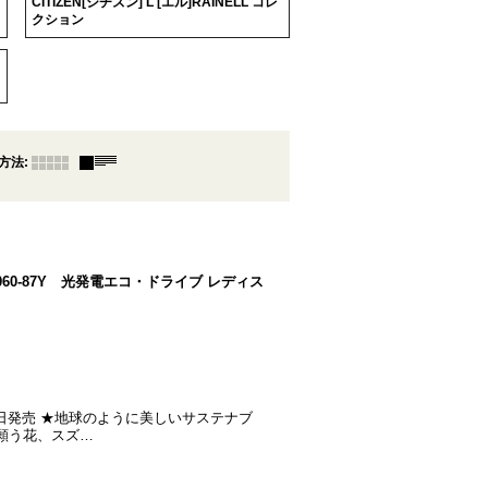
CITIZEN[シチズン] L [エル]RAINELL コレ
クション
方法
:
n EM1060-87Y 光発電エコ・ドライブ レディス
26年2月12日発売 ★地球のように美しいサステナブ
を願う花、スズ…