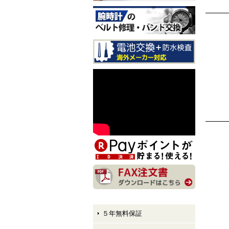
CITIZEN EXCEED CB1147-
61E LIGHT in BLACK Eco-
Drive 50th Anniversary Editi
on メンズモデル 入荷しま
した！
CITIZEN ATTESA AT8384-5
8E LIGHT in BLACK Eco-Dr
ive 50th Anniversary Edition
メンズモデル 入荷しまし
た！
CITIZEN XC hikari collectio
n ES9495-59E LIGHT in BL
ACK Eco-Drive 50th Anniver
sary Edition レディースモデ
ル 入荷しました！
５年無料保証