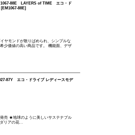
EM1067-88E LAYERS of TIME エコ・ド
[
EM1067-88E
]
ダイヤモンドが散りばめられ、シンプルな
本と希少価値の高い商品です。 機能面、デザ
n EM0927-87Y エコ・ドライブ レディースモデ
023年7月6日発売 ★地球のように美しいサステナブル
誇るダリアの花…