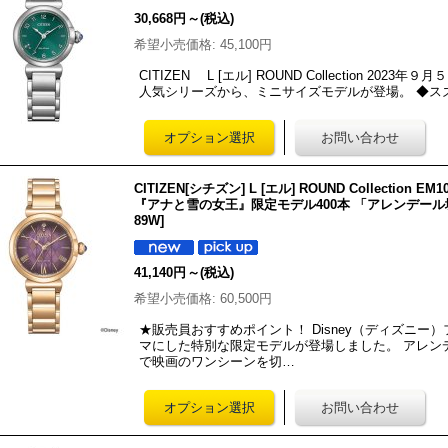
30,668円
～
(税込)
希望小売価格
:
45,100円
CITIZEN L [エル] ROUND Collection 2
人気シリーズから、ミニサイズモデルが登場。 ◆ス
CITIZEN[シチズン] L [エル] ROUND Collection EM107
『アナと雪の女王』限定モデル400本 「アレンデー
89W
]
41,140円
～
(税込)
希望小売価格
:
60,500円
★販売員おすすめポイント！ Disney（ディズニ
マにした特別な限定モデルが登場しました。 アレン
で映画のワンシーンを切…