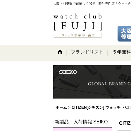
大阪・羽曳野で創業して40年、時計専門店「ウォッ
ブランドリスト
５年無料
ホーム
>
CITIZEN[シチズン] ウォッチ
>
CI
新製品 入荷情報 SEIKO
CIT