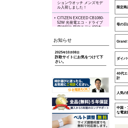
ションウオッチ メンズモデ
KIA Grow with DAICHI MIU
ル入荷しました！
限定商品
RA Limited Edition メカニカ
ルウォッチ レディースモデ
ル 入荷しました！
CITIZEN EXCEED CB1080-
52W 光発電エコ・ドライブ
母の日
電波時計 限定モデル400本
ペアモデル メンズモデル 入
荷しました！
お知らせ
Gran
CITIZEN EXCEED EC1120-
59W 光発電エコ・ドライブ
2025
10
08
年
月
日
電波時計 限定モデル400本
詐欺サイトにお気をつけて下
ダイバ
ペアモデル レディースモデ
さい。
ル 入荷しました！
40代
CITIZEN ATTESA CC4107-
計
80H ACT Line 光発電エコ・
ドライブ GPS衛星電波時計
限定モデル 世界限定1,800
人気の
本 メンズモデル 入荷しまし
た！
中国・
CITIZEN ATTESA CC4078-
な電波腕
51E ACT Line LIGHT in BL
ACK Eco-Drive 50th Anniver
sary Edition メンズモデル
入荷しました！