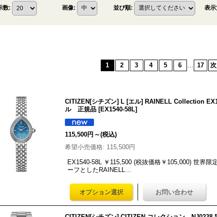
表示
示数
:
画像
:
並び順
:
1
2
3
4
5
6
...
17
次
CITIZEN[シチズン] L [エル] RAINELL Collectio
ル 正規品
[
EX1540-58L
]
115,500円
～
(税込)
希望小売価格
:
115,500円
EX1540-58L ￥115,500 (税抜価格￥105,000)
ーフとしたRAINELL…
CITIZEN[シチズン] CITIZEN コレクション NJ023