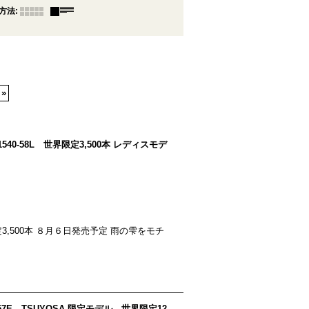
方法
:
»
n EX1540-58L 世界限定3,500本 レディスモデ
 世界限定3,500本 ８月６日発売予定 雨の雫をモチ
8-57E TSUYOSA 限定モデル 世界限定12,