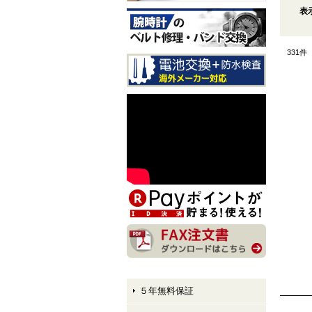
表
CITIZEN EXCEED CB1147-
61E LIGHT in BLACK Eco-
Drive 50th Anniversary Editi
331
件
on メンズモデル 入荷しま
した！
CITIZEN ATTESA AT8384-5
8E LIGHT in BLACK Eco-Dr
ive 50th Anniversary Edition
メンズモデル 入荷しまし
た！
CITIZEN XC hikari collectio
n ES9495-59E LIGHT in BL
ACK Eco-Drive 50th Anniver
sary Edition レディースモデ
ル 入荷しました！
５年無料保証