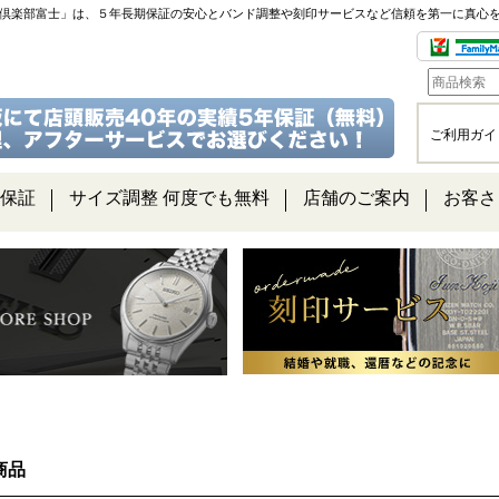
チ倶楽部富士」は、５年長期保証の安心とバンド調整や刻印サービスなど信頼を第一に真心
ご利用ガイ
保証
サイズ調整 何度でも無料
店舗のご案内
お客さ
商品