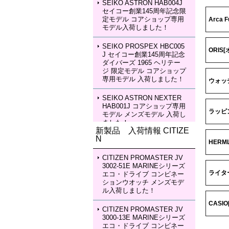
SEIKO ASTRON HAB004J
セイコー創業145周年記念限
定モデル コアショップ専用
Arca
モデル入荷しました！
SEIKO PROSPEX HBC005
ORIS
J セイコー創業145周年記念
ダイバーズ 1965 ヘリテー
ジ 限定モデル コアショップ
専用モデル 入荷しました！
ウォッ
SEIKO ASTRON NEXTER
HAB001J コアショップ専用
ラッピ
モデル メンズモデル 入荷し
ました！
新製品 入荷情報 CITIZE
N
SEIKO ASTRON NEXTER
HERM
HAB002J コアショップ専用
モデル メンズモデル 入荷し
CITIZEN PROMASTER JV
ました！
3002-51E MARINEシリーズ
ライタ
エコ・ドライブ コンビネー
ションウオッチ メンズモデ
SEIKO LUKIA HEA003J LU
ル入荷しました！
KIA Grow with DAICHI MIU
RA Limited Edition レディー
CASI
スモデル 入荷しました！
CITIZEN PROMASTER JV
3000-13E MARINEシリーズ
エコ・ドライブ コンビネー
SEIKO LUKIA HEA004J LU