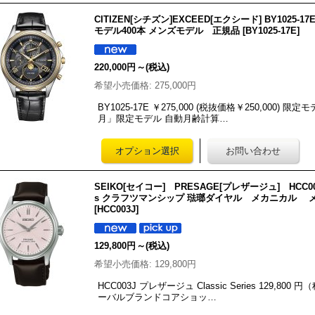
CITIZEN[シチズン]EXCEED[エクシード] BY10
モデル400本 メンズモデル 正規品
[
BY1025-17E
]
220,000円
～
(税込)
希望小売価格
:
275,000円
BY1025-17E ￥275,000 (税抜価格￥250,000
月」限定モデル 自動月齢計算…
SEIKO[セイコー] PRESAGE[プレザージュ] HCC00
s クラフツマンシップ 琺瑯ダイヤル メカニカル
[
HCC003J
]
129,800円
～
(税込)
希望小売価格
:
129,800円
HCC003J プレザージュ Classic Series 129,8
ーバルブランドコアショッ…