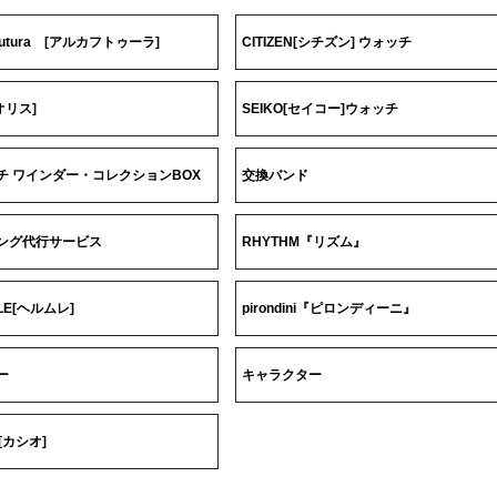
 Futura [アルカフトゥーラ]
CITIZEN[シチズン] ウォッチ
[オリス]
SEIKO[セイコー]ウォッチ
チ ワインダー・コレクションBOX
交換バンド
ング代行サービス
RHYTHM『リズム』
LE[ヘルムレ]
pirondini『ピロンディーニ』
ー
キャラクター
O[カシオ]