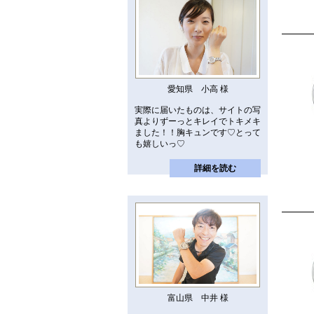
愛知県 小高 様
実際に届いたものは、サイトの写
真よりずーっとキレイでトキメキ
ました！！胸キュンです♡とって
も嬉しいっ♡
詳細を読む
富山県 中井 様