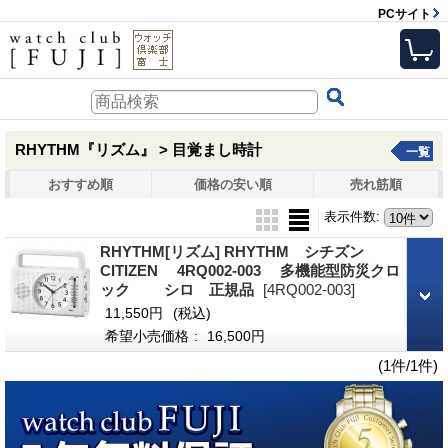
PCサイト
RHYTHM『リズム』 > 目覚まし時計
一覧
おすすめ順
価格の安い順
売れ筋順
表示件数
:
RHYTHM[リズム] RHYTHM シチズン
CITIZEN 4RQ002-003 多機能型防災クロ
ック シロ 正規品
[4RQ002-003]
11,550円
(税込)
希望小売価格
:
16,500円
(1件/1件)