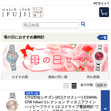
PCサイト
母の日におすすめ腕時計
一覧
おすすめ順
価格の安い順
売れ筋順
表示件数
:
CITIZEN[シチズン]XC[クロスシー] ES9445-
57W hikariコレクション ティタニアライン
ハッピーフライト (エコドライブ電波時計 ワ