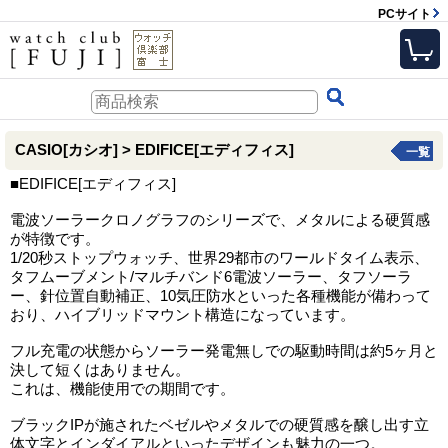
PCサイト
CASIO[カシオ] > EDIFICE[エディフィス]
一覧
■EDIFICE[エディフィス]
電波ソーラークロノグラフのシリーズで、メタルによる硬質感
が特徴です。
1/20秒ストップウォッチ、世界29都市のワールドタイム表示、
タフムーブメント/マルチバンド6電波ソーラー、タフソーラ
ー、針位置自動補正、10気圧防水といった各種機能が備わって
おり、ハイブリッドマウント構造になっています。
フル充電の状態からソーラー発電無しでの駆動時間は約5ヶ月と
決して短くはありません。
これは、機能使用での期間です。
ブラックIPが施されたベゼルやメタルでの硬質感を醸し出す立
体文字とインダイアルといったデザインも魅力の一つ。