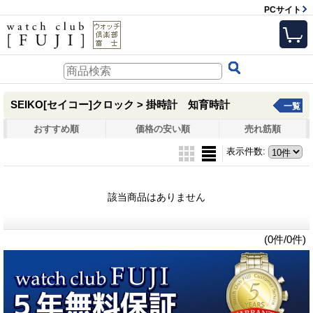
PCサイト
SEIKO[セイコー]クロック > 掛時計 知育時計
一覧
おすすめ順
価格の安い順
売れ筋順
表示件数
:
該当商品はありません
(0件/0件)