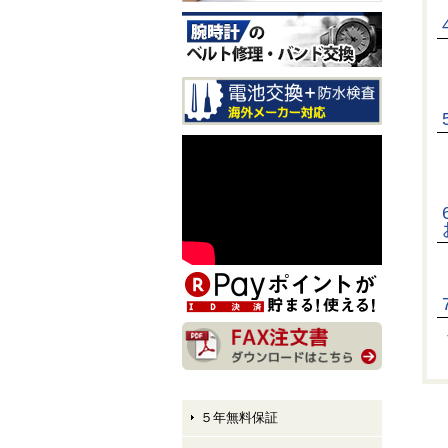
CITIZEN EXCEED CB1147-
61E LIGHT in BLACK Eco-
Drive 50th Anniversary Editi
on メンズモデル 入荷しま
した！
CITIZEN ATTESA AT8384-5
8E LIGHT in BLACK Eco-Dr
ive 50th Anniversary Edition
メンズモデル 入荷しまし
た！
CITIZEN XC hikari collectio
n ES9495-59E LIGHT in BL
ACK Eco-Drive 50th Anniver
sary Edition レディースモデ
ル 入荷しました！
５年無料保証