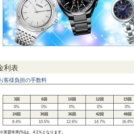
金利表
お客様負担の手数料
3回
6回
10回
12回
15回
0%
0%
0%
0%
0%
24回
30回
36回
42回
48回
8.4%
10.5%
12.6%
14.7%
16.8%
※実質年率(%)は、4.2％となります。