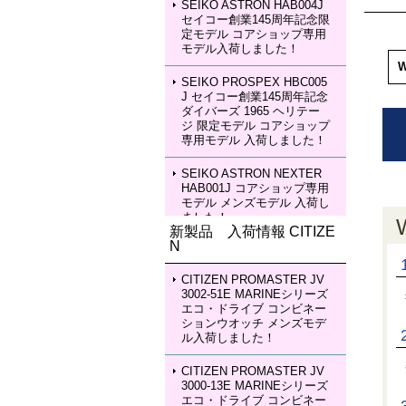
SEIKO ASTRON HAB004J
セイコー創業145周年記念限
定モデル コアショップ専用
モデル入荷しました！
SEIKO PROSPEX HBC005
J セイコー創業145周年記念
ダイバーズ 1965 ヘリテー
ジ 限定モデル コアショップ
専用モデル 入荷しました！
SEIKO ASTRON NEXTER
HAB001J コアショップ専用
モデル メンズモデル 入荷し
ました！
新製品 入荷情報 CITIZE
N
SEIKO ASTRON NEXTER
HAB002J コアショップ専用
モデル メンズモデル 入荷し
CITIZEN PROMASTER JV
ました！
3002-51E MARINEシリーズ
エコ・ドライブ コンビネー
ションウオッチ メンズモデ
SEIKO LUKIA HEA003J LU
ル入荷しました！
KIA Grow with DAICHI MIU
RA Limited Edition レディー
スモデル 入荷しました！
CITIZEN PROMASTER JV
3000-13E MARINEシリーズ
エコ・ドライブ コンビネー
SEIKO LUKIA HEA004J LU