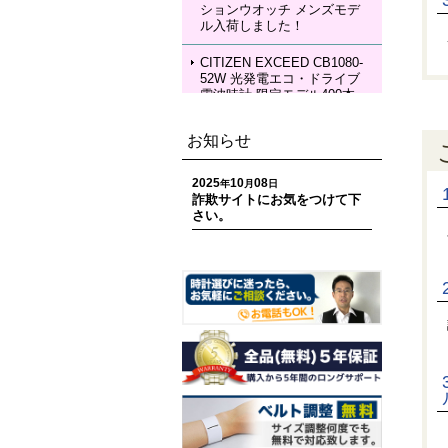
ションウオッチ メンズモデ
KIA Grow with DAICHI MIU
ル入荷しました！
RA Limited Edition メカニカ
ルウォッチ レディースモデ
ル 入荷しました！
CITIZEN EXCEED CB1080-
52W 光発電エコ・ドライブ
電波時計 限定モデル400本
ペアモデル メンズモデル 入
荷しました！
お知らせ
CITIZEN EXCEED EC1120-
59W 光発電エコ・ドライブ
2025
10
08
年
月
日
電波時計 限定モデル400本
詐欺サイトにお気をつけて下
ペアモデル レディースモデ
さい。
ル 入荷しました！
CITIZEN ATTESA CC4107-
80H ACT Line 光発電エコ・
ドライブ GPS衛星電波時計
限定モデル 世界限定1,800
本 メンズモデル 入荷しまし
た！
CITIZEN ATTESA CC4078-
51E ACT Line LIGHT in BL
ACK Eco-Drive 50th Anniver
sary Edition メンズモデル
入荷しました！