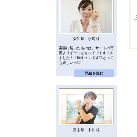
愛知県 小高 様
実際に届いたものは、サイトの写
真よりずーっとキレイでトキメキ
ました！！胸キュンです♡とって
も嬉しいっ♡
詳細を読む
富山県 中井 様