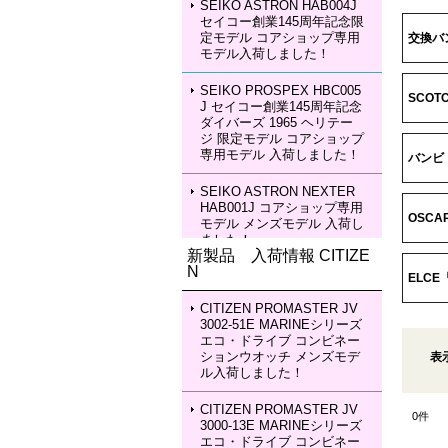
SEIKO ASTRON HAB004J
セイコー創業145周年記念限
定モデル コアショップ専用
交換バン
モデル入荷しました！
SEIKO PROSPEX HBC005
SCO
J セイコー創業145周年記念
ダイバーズ 1965 ヘリテー
ジ 限定モデル コアショップ
専用モデル 入荷しました！
バンビ
SEIKO ASTRON NEXTER
HAB001J コアショップ専用
OSC
モデル メンズモデル 入荷し
ました！
新製品 入荷情報 CITIZE
N
SEIKO ASTRON NEXTER
ELC
HAB002J コアショップ専用
モデル メンズモデル 入荷し
CITIZEN PROMASTER JV
ました！
3002-51E MARINEシリーズ
エコ・ドライブ コンビネー
ションウオッチ メンズモデ
表
SEIKO LUKIA HEA003J LU
ル入荷しました！
KIA Grow with DAICHI MIU
RA Limited Edition レディー
スモデル 入荷しました！
CITIZEN PROMASTER JV
0
件
3000-13E MARINEシリーズ
エコ・ドライブ コンビネー
SEIKO LUKIA HEA004J LU