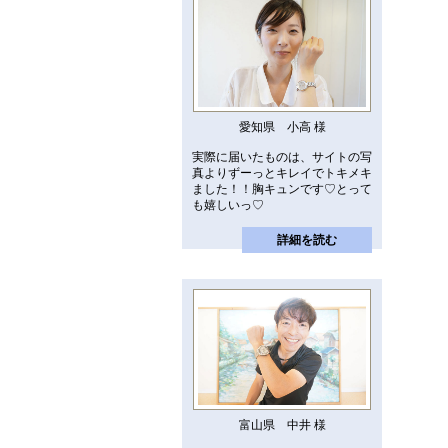
愛知県 小高 様
実際に届いたものは、サイトの写
真よりずーっとキレイでトキメキ
ました！！胸キュンです♡とって
も嬉しいっ♡
詳細を読む
富山県 中井 様