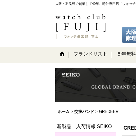
大阪・羽曳野で創業して40年、時計専門店「ウォッ
ブランドリスト
５年無料
ホーム
>
交換バンド
>
GREDEER
新製品 入荷情報 SEIKO
GRE