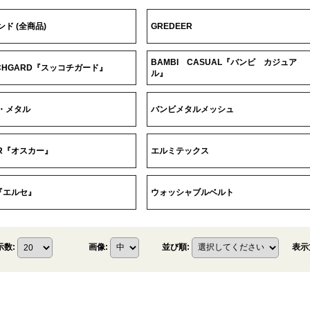
ド (全商品)
GREDEER
BAMBI CASUAL『バンビ カジュア
TCHGARD『スッコチガード』
ル』
・メタル
バンビメタルメッシュ
AR『オスカー』
エルミテックス
E『エルセ』
ウォッシャブルベルト
表示
示数
:
画像
:
並び順
: