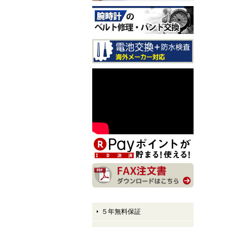
CITIZEN EXCEED CB1147-
61E LIGHT in BLACK Eco-
Drive 50th Anniversary Editi
on メンズモデル 入荷しま
した！
CITIZEN ATTESA AT8384-5
8E LIGHT in BLACK Eco-Dr
ive 50th Anniversary Edition
メンズモデル 入荷しまし
た！
CITIZEN XC hikari collectio
n ES9495-59E LIGHT in BL
ACK Eco-Drive 50th Anniver
sary Edition レディースモデ
ル 入荷しました！
５年無料保証