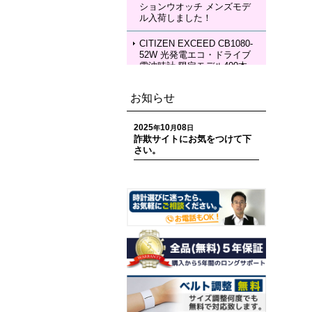
ションウオッチ メンズモデ
KIA Grow with DAICHI MIU
ル入荷しました！
RA Limited Edition メカニカ
ルウォッチ レディースモデ
ル 入荷しました！
CITIZEN EXCEED CB1080-
52W 光発電エコ・ドライブ
電波時計 限定モデル400本
ペアモデル メンズモデル 入
荷しました！
お知らせ
CITIZEN EXCEED EC1120-
59W 光発電エコ・ドライブ
2025
10
08
年
月
日
電波時計 限定モデル400本
詐欺サイトにお気をつけて下
ペアモデル レディースモデ
さい。
ル 入荷しました！
CITIZEN ATTESA CC4107-
80H ACT Line 光発電エコ・
ドライブ GPS衛星電波時計
限定モデル 世界限定1,800
本 メンズモデル 入荷しまし
た！
CITIZEN ATTESA CC4078-
51E ACT Line LIGHT in BL
ACK Eco-Drive 50th Anniver
sary Edition メンズモデル
入荷しました！