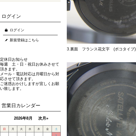
海外渡航の多い方におすす
めモデル！
ログイン
GPS衛星電波時計特集！
ダイバーにお薦めの腕時計
ログイン
船に乗る仕事をする人にお
薦めの腕時計
新規登録はこちら
新社会人にお薦めの腕時計
3.裏面 フランス花文字 (ポコタイプ
40代エグゼクティブが揃え
定休日お知らせ
ておきたい腕時計
毎週 土・日・祝日お休みさせて
ジョギングにお薦めの腕時
頂きます。
計
メール・電話対応は月曜日から対
応させて頂きます。
子供に譲ることができそう
ご迷惑おかけしますが宜しくお願
な腕時計
い致します。
人気の限定腕時計をゲット
する上手な方法
営業日カレンダー
TPOに合わせた腕時計とは
営業マンにお薦めの腕時計
2026年8月
次月»
中国・アメリカ・ヨーロッ
パでも対応可能な電波腕時
日
月
火
水
木
金
土
計特集CITIZEN編！
1