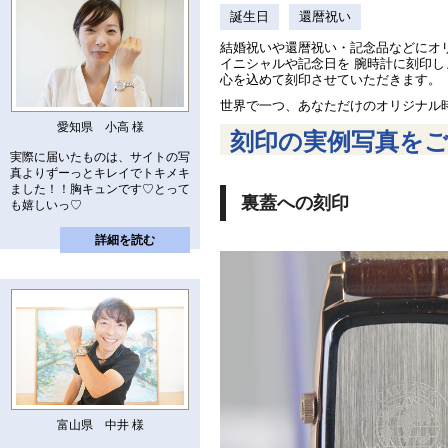
誕生日
還暦祝い
結婚祝いや還暦祝い・記念品などにオ
イニシャルや記念日を 腕時計に刻印
心を込めて刻印させていただきます。
世界で一つ、あなただけのオリジナル
愛知県 小高 様
刻印の実例写真を
実際に届いたものは、サイトの写
真よりずーっとキレイでトキメキ
ました！！胸キュンです♡とって
裏蓋への刻印
も嬉しいっ♡
詳細を読む
富山県 中井 様