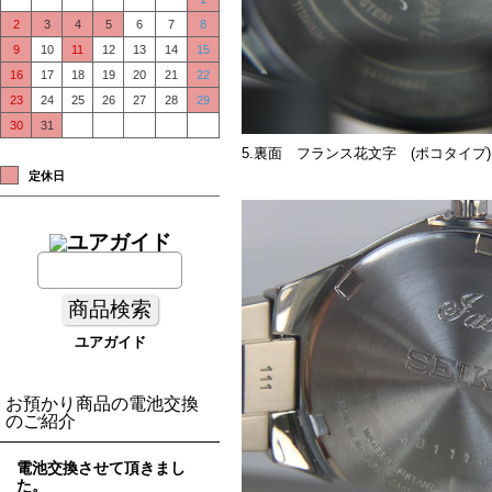
節電・節約・エコのおすす
2
3
4
5
6
7
8
め時計!
9
10
11
12
13
14
15
16
17
18
19
20
21
22
23
24
25
26
27
28
29
30
31
5.裏面 フランス花文字 (ポコタイプ
定休日
ユアガイド
お預かり商品の電池交換
のご紹介
電池交換させて頂きまし
た。