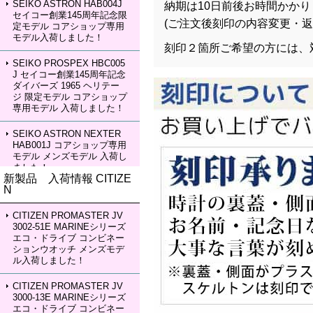
SEIKO ASTRON HAB004J
納期は10日前後お時間かかり
セイコー創業145周年記念限
(ご注文後刻印の内容変更・
定モデル コアショップ専用
モデル入荷しました！
刻印２箇所ご希望の方には、
SEIKO PROSPEX HBC005
J セイコー創業145周年記念
ダイバーズ 1965 ヘリテー
ジ 限定モデル コアショップ
専用モデル 入荷しました！
SEIKO ASTRON NEXTER
HAB001J コアショップ専用
モデル メンズモデル 入荷し
ました！
新製品 入荷情報 CITIZE
N
SEIKO ASTRON NEXTER
HAB002J コアショップ専用
モデル メンズモデル 入荷し
CITIZEN PROMASTER JV
ました！
3002-51E MARINEシリーズ
エコ・ドライブ コンビネー
ションウオッチ メンズモデ
SEIKO LUKIA HEA003J LU
ル入荷しました！
KIA Grow with DAICHI MIU
RA Limited Edition レディー
スモデル 入荷しました！
CITIZEN PROMASTER JV
3000-13E MARINEシリーズ
エコ・ドライブ コンビネー
SEIKO LUKIA HEA004J LU