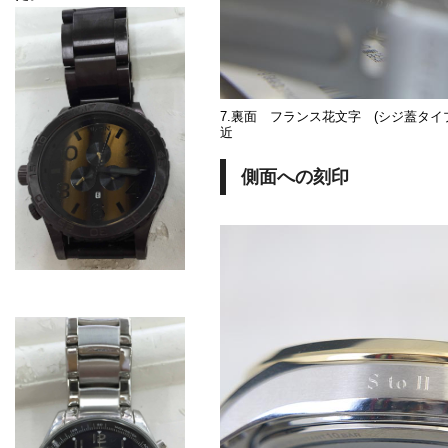
7.裏面 フランス花文字 (シジ蓋タイ
近
側面への刻印