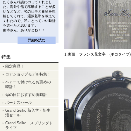
たくさん相談にのってくれまし
た。海外や船で移動することが多
いなどなど、私の仕事と希望を理
解してくれて、選択基準を教えて
くれたので、私にとっていい時計
を選べたと思います。
藤本さん、ありがとね！！
詳細を読む
1.裏面 フランス花文字 (ポコタイプ
特集
限定商品!!
コアショップモデル特集！
ペアーで付けれるお薦めの
時計！
母の日におすすめ腕時計
ボーナスセール
Grand Seiko 新入学・新生
活セール
Grand Seiko スプリングド
ライブ