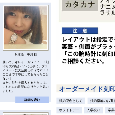
兵庫県 中川 様
届いて、キレイ、カワイイ！！刻
印も大満足(＞▽＜)仕事に、プラ
イベートに大活躍しそうです！！
ここまで丁寧にしてもらったこと
ない！
また、時計を購入するときには、
こちらにお世話になりたいと思い
オーダーメイド刻
ました。
詳細を読む
婚約記念として
婚約指輪のお返
ホライトデー
入学祝い
卒業