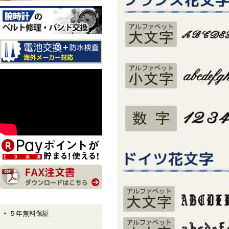
CITIZEN EXCEED CB1147-
61E LIGHT in BLACK Eco-
Drive 50th Anniversary Editi
on メンズモデル 入荷しま
した！
CITIZEN ATTESA AT8384-5
8E LIGHT in BLACK Eco-Dr
ive 50th Anniversary Edition
メンズモデル 入荷しまし
た！
CITIZEN XC hikari collectio
n ES9495-59E LIGHT in BL
ACK Eco-Drive 50th Anniver
sary Edition レディースモデ
ル 入荷しました！
５年無料保証