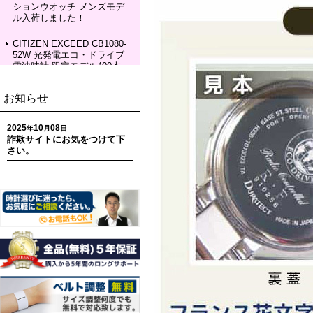
ションウオッチ メンズモデ
KIA Grow with DAICHI MIU
ル入荷しました！
RA Limited Edition メカニカ
ルウォッチ レディースモデ
ル 入荷しました！
CITIZEN EXCEED CB1080-
52W 光発電エコ・ドライブ
電波時計 限定モデル400本
ペアモデル メンズモデル 入
荷しました！
お知らせ
CITIZEN EXCEED EC1120-
59W 光発電エコ・ドライブ
2025
10
08
年
月
日
電波時計 限定モデル400本
詐欺サイトにお気をつけて下
ペアモデル レディースモデ
さい。
ル 入荷しました！
CITIZEN ATTESA CC4107-
80H ACT Line 光発電エコ・
ドライブ GPS衛星電波時計
限定モデル 世界限定1,800
本 メンズモデル 入荷しまし
た！
CITIZEN ATTESA CC4078-
51E ACT Line LIGHT in BL
ACK Eco-Drive 50th Anniver
sary Edition メンズモデル
入荷しました！