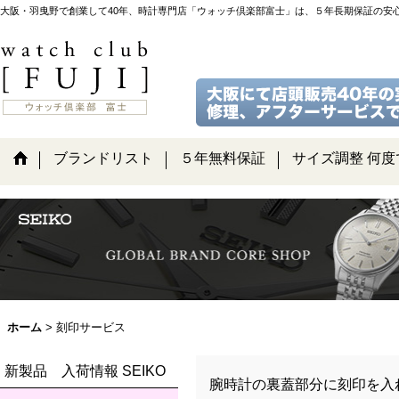
大阪・羽曳野で創業して40年、時計専門店「ウォッチ倶楽部富士」は、５年長期保証の安
ブランドリスト
５年無料保証
サイズ調整 何度
ホーム
>
刻印サービス
新製品 入荷情報 SEIKO
腕時計の裏蓋部分に刻印を入