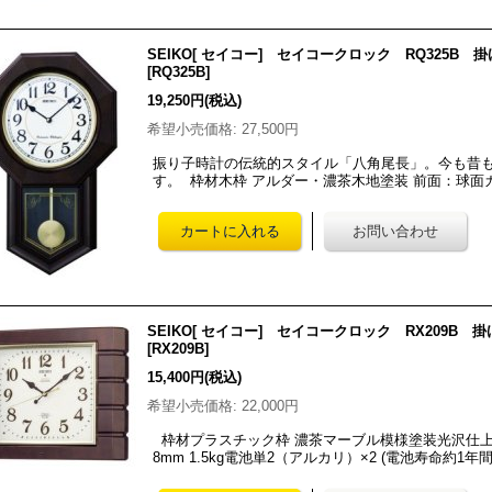
SEIKO[ セイコー] セイコークロック RQ325B
[
RQ325B
]
19,250円
(税込)
希望小売価格
:
27,500円
振り子時計の伝統的スタイル「八角尾長」。今も昔
す。 枠材木枠 アルダー・濃茶木地塗装 前面：球面ガラス
SEIKO[ セイコー] セイコークロック RX209
[
RX209B
]
15,400円
(税込)
希望小売価格
:
22,000円
枠材プラスチック枠 濃茶マーブル模様塗装光沢仕上げ 
8mm 1.5kg電池単2（アルカリ）×2 (電池寿命約1年