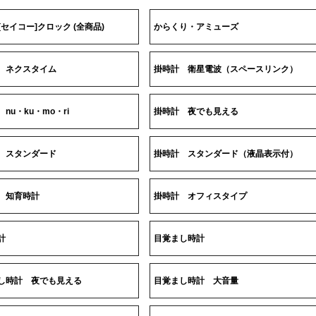
O[セイコー]クロック (全商品)
からくり・アミューズ
 ネクスタイム
掛時計 衛星電波（スペースリンク）
nu・ku・mo・ri
掛時計 夜でも見える
 スタンダード
掛時計 スタンダード（液晶表示付）
 知育時計
掛時計 オフィスタイプ
計
目覚まし時計
し時計 夜でも見える
目覚まし時計 大音量