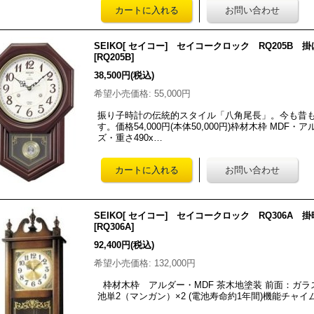
SEIKO[ セイコー] セイコークロック RQ205B
[
RQ205B
]
38,500円
(税込)
希望小売価格
:
55,000円
振り子時計の伝統的スタイル「八角尾長」。今も昔
す。価格54,000円(本体50,000円)枠材木枠 MD
ズ・重さ490x…
SEIKO[ セイコー] セイコークロック RQ306
[
RQ306A
]
92,400円
(税込)
希望小売価格
:
132,000円
枠材木枠 アルダー・MDF 茶木地塗装 前面：ガラスサイズ
池単2（マンガン）×2 (電池寿命約1年間)機能チャイ