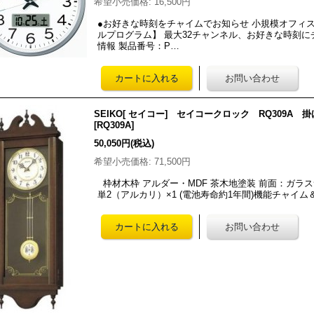
希望小売価格
:
16,500円
●お好きな時刻をチャイムでお知らせ 小規模オフィス
ルプログラム】 最大32チャンネル、お好きな時刻に
情報 製品番号：P…
SEIKO[ セイコー] セイコークロック RQ309A
[
RQ309A
]
50,050円
(税込)
希望小売価格
:
71,500円
枠材木枠 アルダー・MDF 茶木地塗装 前面：ガラスサイズ
単2（アルカリ）×1 (電池寿命約1年間)機能チャイム