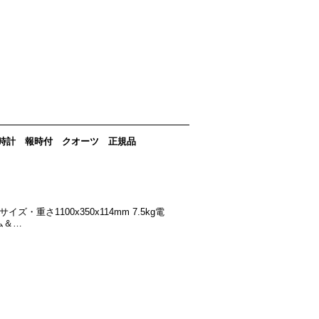
A 掛時計 報時付 クオーツ 正規品
重さ1100x350x114mm 7.5kg電
ム＆…