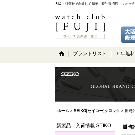
大阪・羽曳野で創業して40年、時計専門店「ウォッ
ブランドリスト
５年無料
ホーム
>
SEIKO[セイコー]クロック
>
掛時
新製品 入荷情報 SEIKO
掛時