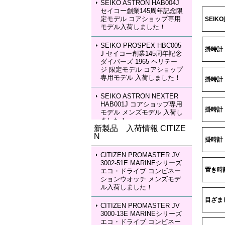
SEIKO ASTRON HAB004J
セイコー創業145周年記念限
定モデル コアショップ専用
SEIK
モデル入荷しました！
SEIKO PROSPEX HBC005
掛時計
J セイコー創業145周年記念
ダイバーズ 1965 ヘリテー
ジ 限定モデル コアショップ
専用モデル 入荷しました！
掛時計 
SEIKO ASTRON NEXTER
HAB001J コアショップ専用
掛時計
モデル メンズモデル 入荷し
ました！
新製品 入荷情報 CITIZE
N
SEIKO ASTRON NEXTER
掛時計
HAB002J コアショップ専用
モデル メンズモデル 入荷し
CITIZEN PROMASTER JV
ました！
3002-51E MARINEシリーズ
置き時
エコ・ドライブ コンビネー
ションウオッチ メンズモデ
SEIKO LUKIA HEA003J LU
ル入荷しました！
KIA Grow with DAICHI MIU
RA Limited Edition レディー
目ざま
スモデル 入荷しました！
CITIZEN PROMASTER JV
3000-13E MARINEシリーズ
エコ・ドライブ コンビネー
SEIKO LUKIA HEA004J LU