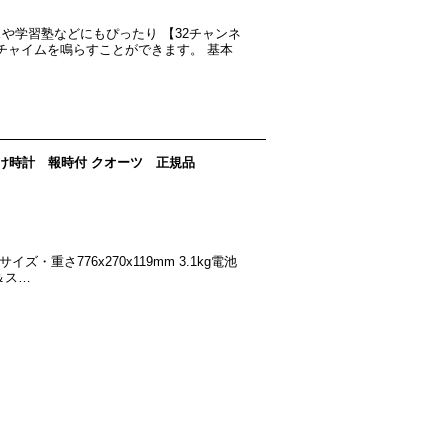
や学習塾などにもぴったり 【32チャンネ
チャイムを鳴らすことができます。 基本
 掛け時計 報時付 クオーツ 正規品
・重さ776x270x119mm 3.1kg電池
＆ス…