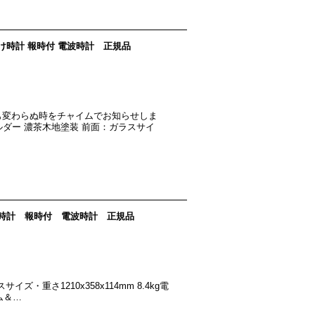
 掛け時計 報時付 電波時計 正規品
も変わらぬ時をチャイムでお知らせしま
F・アルダー 濃茶木地塗装 前面：ガラスサイ
A 掛時計 報時付 電波時計 正規品
・重さ1210x358x114mm 8.4kg電
ム＆…