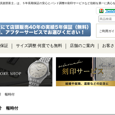
チ倶楽部富士」は、５年長期保証の安心とバンド調整や刻印サービスなど信頼を第一に真心
ご利用ガイ
保証
サイズ調整 何度でも無料
店舗のご案内
お客さ
計 報時付
計 報時付