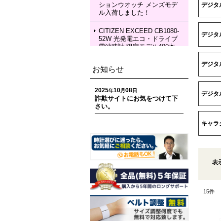
ションウオッチ メンズモデ
デジタル
KIA Grow with DAICHI MIU
ル入荷しました！
RA Limited Edition メカニカ
ルウォッチ レディースモデ
ル 入荷しました！
CITIZEN EXCEED CB1080-
デジタ
52W 光発電エコ・ドライブ
電波時計 限定モデル400本
ペアモデル メンズモデル 入
荷しました！
デジタ
お知らせ
CITIZEN EXCEED EC1120-
59W 光発電エコ・ドライブ
2025
10
08
年
月
日
デジタ
電波時計 限定モデル400本
詐欺サイトにお気をつけて下
ペアモデル レディースモデ
さい。
ル 入荷しました！
キャラ
CITIZEN ATTESA CC4107-
80H ACT Line 光発電エコ・
ドライブ GPS衛星電波時計
限定モデル 世界限定1,800
本 メンズモデル 入荷しまし
表
た！
CITIZEN ATTESA CC4078-
15
件
51E ACT Line LIGHT in BL
ACK Eco-Drive 50th Anniver
sary Edition メンズモデル
入荷しました！