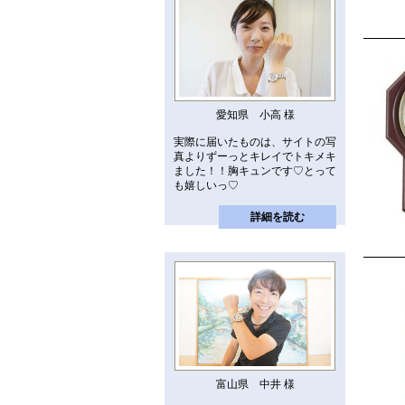
愛知県 小高 様
実際に届いたものは、サイトの写
真よりずーっとキレイでトキメキ
ました！！胸キュンです♡とって
も嬉しいっ♡
詳細を読む
富山県 中井 様