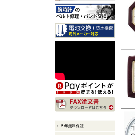
CITIZEN EXCEED CB1147-
61E LIGHT in BLACK Eco-
Drive 50th Anniversary Editi
on メンズモデル 入荷しま
した！
CITIZEN ATTESA AT8384-5
8E LIGHT in BLACK Eco-Dr
ive 50th Anniversary Edition
メンズモデル 入荷しまし
た！
CITIZEN XC hikari collectio
n ES9495-59E LIGHT in BL
ACK Eco-Drive 50th Anniver
sary Edition レディースモデ
ル 入荷しました！
５年無料保証