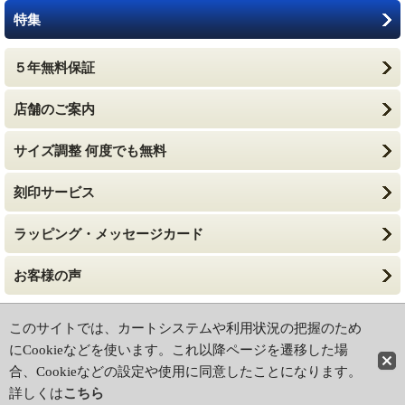
特集
５年無料保証
店舗のご案内
サイズ調整 何度でも無料
刻印サービス
ラッピング・メッセージカード
お客様の声
ホーム
|
ショッピングカート
このサイトでは、カートシステムや利用状況の把握のため
特定商取引法に基づく表記
|
ご利用ガイド
にCookieなどを使います。これ以降ページを遷移した場
合、Cookieなどの設定や使用に同意したことになります。
PCサイト
詳しくは
こちら
Copyright (c) 2004 watchclub FUJI All Rights Reserved.