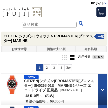
PCサイト
CITIZEN[シチズン] ウォッチ > PROMASTER[プロマス
一覧
ター] MARINE
おすすめ順
価格の安い順
売れ筋順
表示件数
:
1
2
3
4
次
»
CITIZEN[シチズン]PROMASTER[プロマス
ター] BN0268-01E MARINEシリーズ エ
コ・ドライブ 正規品
[BN0268-01E]
48,510円～
(税込)
希望小売価格
:
69,300円