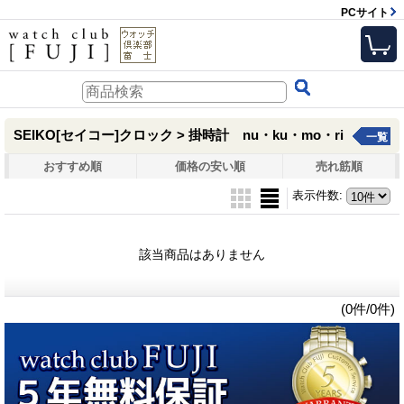
PCサイト
SEIKO[セイコー]クロック > 掛時計 nu・ku・mo・ri
一覧
おすすめ順
価格の安い順
売れ筋順
表示件数
:
該当商品はありません
(0件/0件)