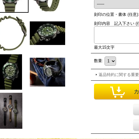
刻印の位置・書体
(任意)
刻印内容 記入下さい
(
最大15文字
数量
:
返品特約に関する重要