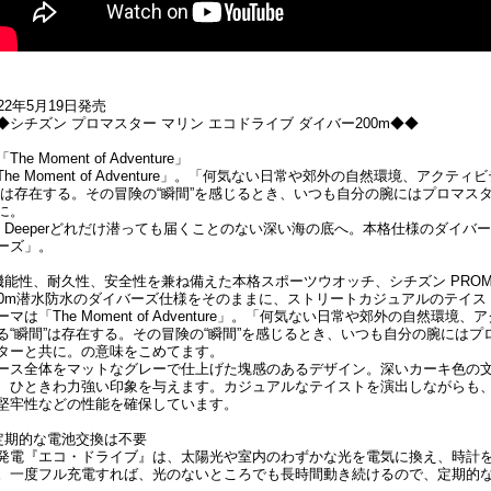
022年5月19日発売
◆シチズン プロマスター マリン エコドライブ ダイバー200m◆◆
The Moment of Adventure」
The Moment of Adventure」。「何気ない日常や郊外の自然環境、ア
”は存在する。その冒険の“瞬間”を感じるとき、いつも自分の腕にはプロマス
に。
o Deeperどれだけ潜っても届くことのない深い海の底へ。本格仕様のダイバ
ーズ」。
機能性、耐久性、安全性を兼ね備えた本格スポーツウオッチ、シチズン PROM
00m潜水防水のダイバーズ仕様をそのままに、ストリートカジュアルのテイスト
ーマは「The Moment of Adventure」。「何気ない日常や郊外の自然
る“瞬間”は存在する。その冒険の“瞬間”を感じるとき、いつも自分の腕には
ターと共に。の意味をこめてます。
ース全体をマットなグレーで仕上げた塊感のあるデザイン。深いカーキ色の
、ひときわ力強い印象を与えます。カジュアルなテイストを演出しながらも
堅牢性などの性能を確保しています。
定期的な電池交換は不要
発電『エコ・ドライブ』は、太陽光や室内のわずかな光を電気に換え、時計
。一度フル充電すれば、光のないところでも長時間動き続けるので、定期的