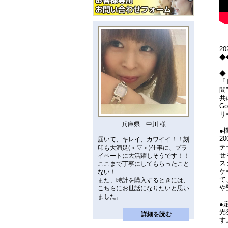
2
◆
◆「
「
間
共
G
リ
兵庫県 中川 様
●
2
届いて、キレイ、カワイイ！！刻
テ
印も大満足(＞▽＜)仕事に、プラ
せ
イベートに大活躍しそうです！！
ス
ここまで丁寧にしてもらったこと
ケ
ない！
て
また、時計を購入するときには、
や
こちらにお世話になりたいと思い
ました。
●
光
詳細を読む
す