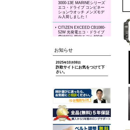
3000-13E MARINEシリーズ
エコ・ドライブ コンビネー
SEIKO LUKIA HEA004J LU
ションウオッチ メンズモデ
KIA Grow with DAICHI MIU
ル入荷しました！
RA Limited Edition メカニカ
ルウォッチ レディースモデ
ル 入荷しました！
CITIZEN EXCEED CB1080-
52W 光発電エコ・ドライブ
電波時計 限定モデル400本
ペアモデル メンズモデル 入
荷しました！
お知らせ
CITIZEN EXCEED EC1120-
59W 光発電エコ・ドライブ
2025
10
08
年
月
日
電波時計 限定モデル400本
詐欺サイトにお気をつけて下
ペアモデル レディースモデ
さい。
ル 入荷しました！
CITIZEN ATTESA CC4107-
80H ACT Line 光発電エコ・
ドライブ GPS衛星電波時計
限定モデル 世界限定1,800
本 メンズモデル 入荷しまし
た！
CITIZEN ATTESA CC4078-
51E ACT Line LIGHT in BL
ACK Eco-Drive 50th Anniver