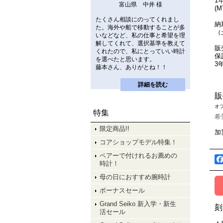
1
富山県 中井 様
(
たくさん相談にのってくれまし
納
た。海外や船で移動することが多
（
いなどなど、私の仕事と希望を理
解してくれて、選択基準を教えて
販
くれたので、私にとっていい時計
保
を選べたと思います。
3
藤本さん、ありがとね！！
詳細を読む
販
オ
特集
希
限定商品!!
加
コアショップモデル特集！
ペアーで付けれるお薦めの
時計！
母の日におすすめ腕時計
ボーナスセール
Grand Seiko 新入学・新生
刻
活セール