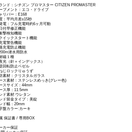
ランド：シチズン プロマスター CITIZEN PROMASTER
ーブメント：エコ・ドライブ
ャリバー：E168
度：平均月差±15秒
発電：フル充電時約6ヶ月可動
日付早修正機能
衝撃検知機能
クイックスタート機能
充電警告機能
過充電防止機能
200m潜水用防水
耐磁１種
夜光（針＋インデックス）
逆回転防止ベゼル
ねじロックりゅうず
防素材：クリスタルガラス
ース素材：ステンレスめっき(グレー色)
ースサイズ：44mm
ース厚：11.5mm
ンド素材:ウレタン
ンド留金タイプ：美錠
ンド幅：20mm
字盤カラー:カーキ
属 保証書 / 専用BOX
ーカー保証