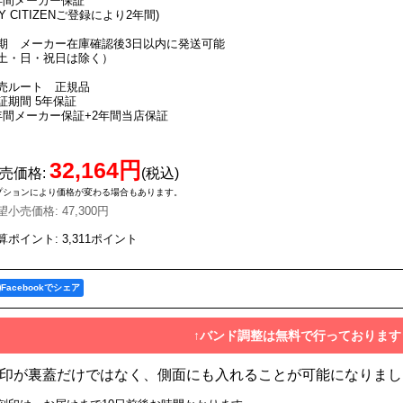
年間メーカー保証
MY CITIZENご登録により2年間)
期 メーカー在庫確認後3日以内に発送可能
土・日・祝日は除く）
売ルート 正規品
証期間 5年保証
年間メーカー保証+2年間当店保証
32,164円
売価格
:
(税込)
プションにより価格が変わる場合もあります。
望小売価格
:
47,300円
算ポイント: 3,311ポイント
Facebookでシェア
↑バンド調整は無料で行っております
印が裏蓋だけではなく、側面にも入れることが可能になりまし