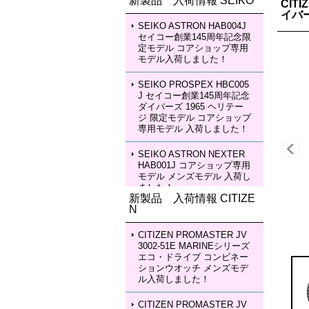
新製品 入荷情報 SEIKO
CIT
イバ
SEIKO ASTRON HAB004J
セイコー創業145周年記念限
定モデル コアショップ専用
モデル入荷しました！
SEIKO PROSPEX HBC005
J セイコー創業145周年記念
ダイバーズ 1965 ヘリテー
ジ 限定モデル コアショップ
専用モデル 入荷しました！
SEIKO ASTRON NEXTER
HAB001J コアショップ専用
モデル メンズモデル 入荷し
ました！
新製品 入荷情報 CITIZE
N
SEIKO ASTRON NEXTER
HAB002J コアショップ専用
モデル メンズモデル 入荷し
CITIZEN PROMASTER JV
ました！
3002-51E MARINEシリーズ
エコ・ドライブ コンビネー
ションウオッチ メンズモデ
SEIKO LUKIA HEA003J LU
ル入荷しました！
KIA Grow with DAICHI MIU
RA Limited Edition レディー
スモデル 入荷しました！
CITIZEN PROMASTER JV