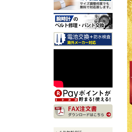
sary Edition メンズモデル
入荷しました！
CITIZEN EXCEED CB1147-
61E LIGHT in BLACK Eco-
Drive 50th Anniversary Editi
on メンズモデル 入荷しま
した！
CITIZEN ATTESA AT8384-5
8E LIGHT in BLACK Eco-Dr
ive 50th Anniversary Edition
メンズモデル 入荷しまし
た！
CITIZEN XC hikari collectio
n ES9495-59E LIGHT in BL
ACK Eco-Drive 50th Anniver
sary Edition レディースモデ
ル 入荷しました！