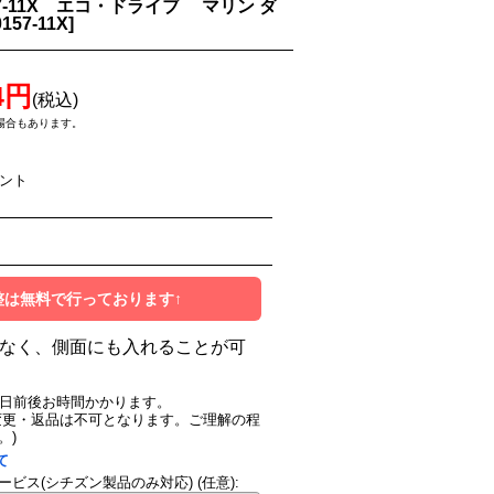
0157-11X エコ・ドライブ マリン ダ
157-11X
]
4円
(税込)
場合もあります。
イント
整は無料で行っております↑
なく、側面にも入れることが可
0日前後お時間かかります。
変更・返品は不可となります。ご理解の程
。)
て
ービス(シチズン製品のみ対応)
(任意)
: