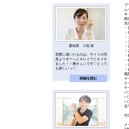
ブ
ム
キ
精
光
・
・
・
・
愛知県 小高 様
・
・
実際に届いたものは、サイトの写
・
真よりずーっとキレイでトキメキ
・
ました！！胸キュンです♡とって
・
も嬉しいっ♡
・
風
ケ
詳細を読む
ケ
ケ
バ
バ
バ
文
付
メ