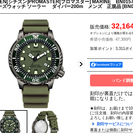
IZEN[シチズン]PROMASTER[プロマスター] MARINE BN
ーズウォッチ ソーラー ダイバー200m メンズ 正規品
[
BN0
32,16
販売価格
:
オプションにより価格が変わる
希望小売価格
:
47,300円
加算ポイント: 3,311ポ
Facebookでシェア
↑バンド調
刻印が裏蓋だけでは
能になりました。
★刻印は、お届けまで1
(ご注文後、刻印の内容
よろしくお願い致します
刻印サービスについ
裏蓋または側面に刻印サ