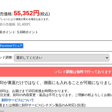
55,352円
売価格
:
(税込)
プションにより価格が変わる場合もあります。
望小売価格
:
81,400円
算ポイント: 5,698ポイント
Facebookでシェア
ンド調整
:
↑バンド調整は無料で行っております
印が裏蓋だけではなく、側面にも入れることが可能になりまし
刻印は、お届けまで10日前後お時間かかります。
ご注文後、刻印の内容変更・返品は不可となります。ご理解の程よろしくお願
刻印サービスについて
蓋または側面に刻印サービス(シチズン製品のみ対応)
(任意)
: