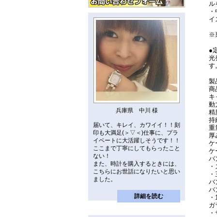
ル
・
イ
※
●
光
す
製
商
キ
動
兵庫県 中川 様
精
持
届いて、キレイ、カワイイ！！刻
重
印も大満足(＞▽＜)仕事に、プラ
厚
イベートに大活躍しそうです！！
ケ
ここまで丁寧にしてもらったこと
ケ
ない！
バ
また、時計を購入するときには、
・
こちらにお世話になりたいと思い
・
ました。
バ
バ
詳細を読む
・
ガ
・