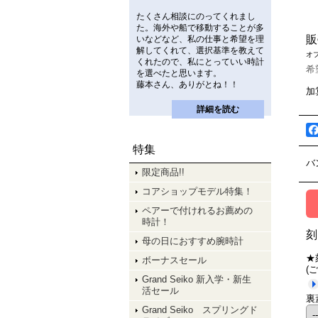
たくさん相談にのってくれまし
た。海外や船で移動することが多
販
いなどなど、私の仕事と希望を理
解してくれて、選択基準を教えて
オ
くれたので、私にとっていい時計
希
を選べたと思います。
藤本さん、ありがとね！！
加
詳細を読む
特集
バ
限定商品!!
コアショップモデル特集！
ペアーで付けれるお薦めの
時計！
刻
母の日におすすめ腕時計
★
ボーナスセール
(
Grand Seiko 新入学・新生
活セール
裏
Grand Seiko スプリングド