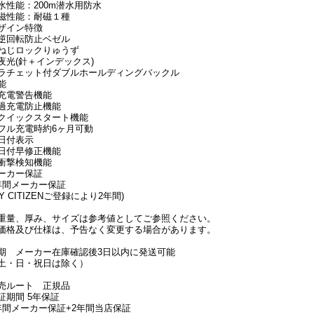
水性能：200m潜水用防水
磁性能：耐磁１種
ザイン特徴
逆回転防止ベゼル
ねじロックりゅうず
夜光(針＋インデックス)
ラチェット付ダブルホールディングバックル
能
充電警告機能
過充電防止機能
クイックスタート機能
フル充電時約6ヶ月可動
日付表示
日付早修正機能
衝撃検知機能
ーカー保証
年間メーカー保証
MY CITIZENご登録により2年間)
重量、厚み、サイズは参考値としてご参照ください。
価格及び仕様は、予告なく変更する場合があります。
期 メーカー在庫確認後3日以内に発送可能
土・日・祝日は除く）
売ルート 正規品
証期間 5年保証
年間メーカー保証+2年間当店保証