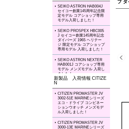
ブ 
SEIKO ASTRON HAB004J
セイコー創業145周年記念限
定モデル コアショップ専用
モデル入荷しました！
SEIKO PROSPEX HBC005
J セイコー創業145周年記念
ダイバーズ 1965 ヘリテー
ジ 限定モデル コアショップ
専用モデル 入荷しました！
SEIKO ASTRON NEXTER
HAB001J コアショップ専用
モデル メンズモデル 入荷し
ました！
新製品 入荷情報 CITIZE
N
SEIKO ASTRON NEXTER
HAB002J コアショップ専用
モデル メンズモデル 入荷し
CITIZEN PROMASTER JV
ました！
3002-51E MARINEシリーズ
エコ・ドライブ コンビネー
ションウオッチ メンズモデ
SEIKO LUKIA HEA003J LU
ル入荷しました！
KIA Grow with DAICHI MIU
RA Limited Edition レディー
スモデル 入荷しました！
CITIZEN PROMASTER JV
3000-13E MARINEシリーズ