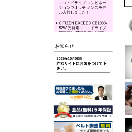
エコ・ドライブ コンビネー
SEIKO LUKIA HEA004J LU
ションウオッチ メンズモデ
KIA Grow with DAICHI MIU
ル入荷しました！
RA Limited Edition メカニカ
ルウォッチ レディースモデ
ル 入荷しました！
CITIZEN EXCEED CB1080-
52W 光発電エコ・ドライブ
電波時計 限定モデル400本
ペアモデル メンズモデル 入
荷しました！
お知らせ
CITIZEN EXCEED EC1120-
59W 光発電エコ・ドライブ
2025
10
08
年
月
日
電波時計 限定モデル400本
詐欺サイトにお気をつけて下
ペアモデル レディースモデ
さい。
ル 入荷しました！
CITIZEN ATTESA CC4107-
80H ACT Line 光発電エコ・
ドライブ GPS衛星電波時計
限定モデル 世界限定1,800
本 メンズモデル 入荷しまし
た！
CITIZEN ATTESA CC4078-
51E ACT Line LIGHT in BL
ACK Eco-Drive 50th Anniver
sary Edition メンズモデル