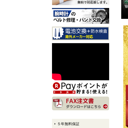
入荷しました！
CITIZEN EXCEED CB1147-
61E LIGHT in BLACK Eco-
Drive 50th Anniversary Editi
on メンズモデル 入荷しま
した！
CITIZEN ATTESA AT8384-5
8E LIGHT in BLACK Eco-Dr
ive 50th Anniversary Edition
メンズモデル 入荷しまし
た！
CITIZEN XC hikari collectio
n ES9495-59E LIGHT in BL
ACK Eco-Drive 50th Anniver
sary Edition レディースモデ
ル 入荷しました！
５年無料保証