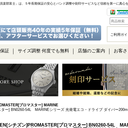
チ倶楽部富士」は、５年長期保証の安心とバンド調整や刻印サービスなど信頼を第一に真心
ご利用ガイ
保証
サイズ調整 何度でも無料
店舗のご案内
お客さ
OMASTER[プロマスター] MARINE
ロマスター] BN0260-54L MARINEシリーズ 光発電エコ・ドライブ ダイバー2
IZEN[シチズン]PROMASTER[プロマスター] BN0260-54L