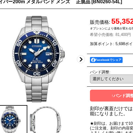
ダイバー200m メタルバンド メンズ 正規品
[
BN0260-54L
]
55,35
販売価格
:
オプションにより価格が変わる
希望小売価格
:
81,400円
加算ポイント: 5,698ポ
Facebookでシェア
バンド調整
:
↑バンド調
刻印が裏蓋だけでは
能になりました。
★刻印は、お届けまで1
(ご注文後、刻印の内容
よろしくお願い致します