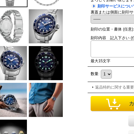
刻印サービスについ
裏蓋または側面に刻印サ
刻印の位置・書体
(任意)
刻印内容 記入下さい
(
最大15文字
数量
:
返品特約に関する重要