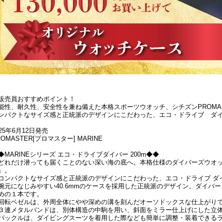
販売員おすすめポイント！
能性、耐久性、安全性を兼ね備えた本格スポーツウオッチ、シチズンPROMA
ンパクトなサイズ感と正統派のデザインにこだわった、エコ・ドライブ ダイ
025年6月12日発売
ROMASTER[プロマスター] MARINE
◆MARINEシリーズ エコ・ドライブダイバー 200m◆◆
どれだけ潜っても届くことのない深い海の底へ。本格仕様のダイバーズウオッチ
」。
コンパクトなサイズ感と正統派のデザインにこだわった、エコ・ドライブ ダイ
腕元になじみやすい40.6mmのケースを採用した正統派のデザイン。ダイバ
めの１本です。
回転ベゼルは、外周全体にやや深めの溝を刻んだオーソドックスな仕上がり
３連メタルバンドは、別体構造の中駒を用い、斜面をミラー仕上げにした立
バックルは、ダイビングスーツを着用した際なども簡単に調整・装着できる