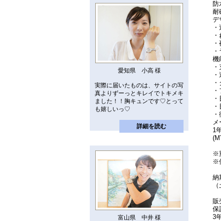
防
耐
デ
・
・
・
・
機
・
愛知県 小高 様
・
・
実際に届いたものは、サイトの写
・
真よりずーっとキレイでトキメキ
・
ました！！胸キュンです♡とって
・
も嬉しいっ♡
・
メ
詳細を読む
1
(
※
※
納
（
販
保
3
富山県 中井 様