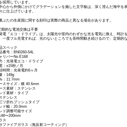
を採用しています。
中心から外側にかけてグラデーションを施した文字板は、深く澄んだ海中を
スに仕上げています。
裏ぶたの生産国に関する刻印は実際の商品と異なる場合があります。
定期的な電池交換は不要
発電『エコ・ドライブ』は、太陽光や室内のわずかな光を電気に換え、時計
。一度フル充電すれば、光のないところでも長時間動き続けるので、定期的
品スペック
品番号：BN0260-54L
ャリバーNo.E168
力：光発電エコ・ドライブ
度：±15秒／月
続時間：光発電約6ヶ月
量：149g
み：11.7mm
ースサイズ：横 40.6mm
ース素材：ステンレス
ンド素材・タイプ
ステンレス
三ツ折れプッシュタイプ
ンド幅：20.0mm
ンド調整可能サイズ
148〜200mm
ラス
サファイアガラス（無反射コーティング）