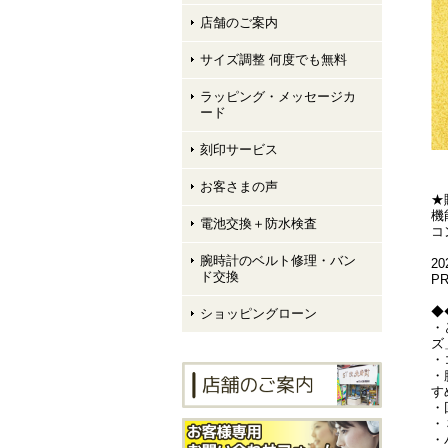
店舗のご案内
サイズ調整 何度でも無料
ラッピング・メッセージカ
ード
刻印サービス
お客さまの声
★
機
電池交換＋防水検査
コ
腕時計のベルト修理・バン
2
ド交換
P
◆
ショッピングローン
・
ズ
・
・
す
・
・
・