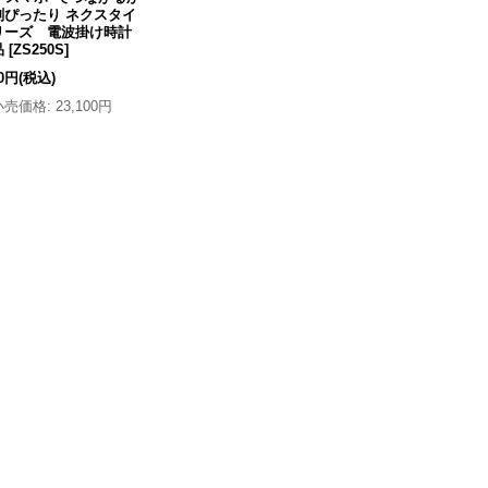
刻ぴったり ネクスタイ
リーズ 電波掛け時計
品
[
ZS250S
]
80円
(税込)
小売価格
:
23,100円