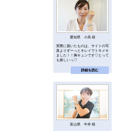
愛知県 小高 様
実際に届いたものは、サイトの写
真よりずーっとキレイでトキメキ
ました！！胸キュンです♡とって
も嬉しいっ♡
詳細を読む
富山県 中井 様