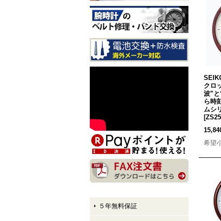
CITIZEN EXCEED CB1147-
61E LIGHT in BLACK Eco-
Drive 50th Anniversary Editi
on メンズモデル 入荷しま
した！
CITIZEN ATTESA AT8384-5
8E LIGHT in BLACK Eco-Dr
SEI
ive 50th Anniversary Edition
クロッ
メンズモデル 入荷しまし
波”
た！
ら時
ムシ
CITIZEN XC hikari collectio
[
ZS2
n ES9495-59E LIGHT in BL
15,8
ACK Eco-Drive 50th Anniver
sary Edition レディースモデ
希望
ル 入荷しました！
５年無料保証