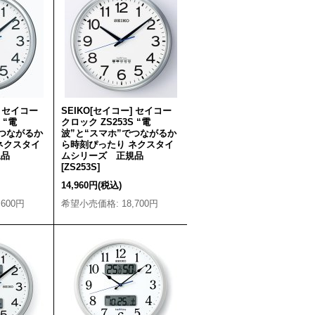
] セイコー
SEIKO[セイコー] セイコー
 “電
クロック ZS253S “電
でつながるか
波”と“スマホ”でつながるか
ネクスタイ
ら時刻ぴったり ネクスタイ
規品
ムシリーズ 正規品
[
ZS253S
]
14,960円
(税込)
,600円
希望小売価格
:
18,700円