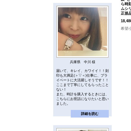
ら時
ムシ
正規
18,4
希望
兵庫県 中川 様
届いて、キレイ、カワイイ！！刻
印も大満足(＞▽＜)仕事に、プラ
イベートに大活躍しそうです！！
ここまで丁寧にしてもらったこと
ない！
また、時計を購入するときには、
こちらにお世話になりたいと思い
ました。
詳細を読む