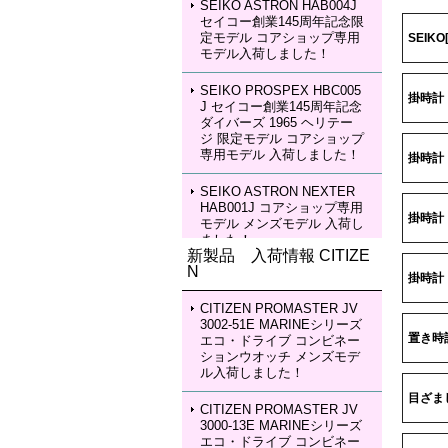
SEIKO ASTRON HAB004J
セイコー創業145周年記念限
定モデル コアショップ専用
SEIK
モデル入荷しました！
SEIKO PROSPEX HBC005
掛時計
J セイコー創業145周年記念
ダイバーズ 1965 ヘリテー
ジ 限定モデル コアショップ
専用モデル 入荷しました！
掛時計 
SEIKO ASTRON NEXTER
HAB001J コアショップ専用
掛時計
モデル メンズモデル 入荷し
ました！
新製品 入荷情報 CITIZE
N
SEIKO ASTRON NEXTER
掛時計
HAB002J コアショップ専用
モデル メンズモデル 入荷し
CITIZEN PROMASTER JV
ました！
3002-51E MARINEシリーズ
置き時
エコ・ドライブ コンビネー
ションウオッチ メンズモデ
SEIKO LUKIA HEA003J LU
ル入荷しました！
KIA Grow with DAICHI MIU
RA Limited Edition レディー
目ざま
スモデル 入荷しました！
CITIZEN PROMASTER JV
3000-13E MARINEシリーズ
エコ・ドライブ コンビネー
SEIKO LUKIA HEA004J LU