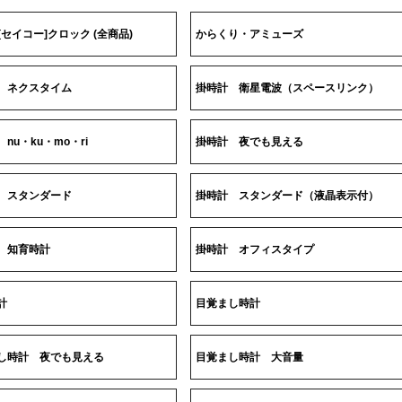
O[セイコー]クロック (全商品)
からくり・アミューズ
 ネクスタイム
掛時計 衛星電波（スペースリンク）
nu・ku・mo・ri
掛時計 夜でも見える
 スタンダード
掛時計 スタンダード（液晶表示付）
 知育時計
掛時計 オフィスタイプ
計
目覚まし時計
し時計 夜でも見える
目覚まし時計 大音量