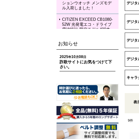
ションウオッチ メンズモデ
デジタル
KIA Grow with DAICHI MIU
ル入荷しました！
RA Limited Edition メカニカ
ルウォッチ レディースモデ
ル 入荷しました！
CITIZEN EXCEED CB1080-
デジタ
52W 光発電エコ・ドライブ
電波時計 限定モデル400本
ペアモデル メンズモデル 入
荷しました！
デジタ
お知らせ
CITIZEN EXCEED EC1120-
59W 光発電エコ・ドライブ
2025
10
08
年
月
日
デジタ
電波時計 限定モデル400本
詐欺サイトにお気をつけて下
ペアモデル レディースモデ
さい。
ル 入荷しました！
キャラ
CITIZEN ATTESA CC4107-
80H ACT Line 光発電エコ・
ドライブ GPS衛星電波時計
限定モデル 世界限定1,800
本 メンズモデル 入荷しまし
表
た！
CITIZEN ATTESA CC4078-
9
件
51E ACT Line LIGHT in BL
ACK Eco-Drive 50th Anniver
sary Edition メンズモデル
入荷しました！