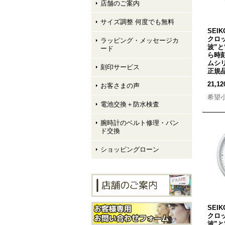
店舗のご案内
サイズ調整 何度でも無料
SEI
クロッ
ラッピング・メッセージカ
波”
ード
ら時
ムシ
刻印サービス
正規
21,1
お客さまの声
希望
電池交換＋防水検査
腕時計のベルト修理・バン
ド交換
ショッピングローン
SEI
クロッ
波”