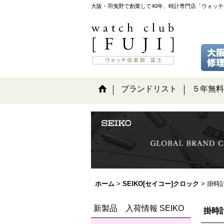
大阪・羽曳野で創業して40年、時計専門店「ウォッ
ブランドリスト
５年無料
ホーム
>
SEIKO[セイコー]クロック
>
掛時
新製品 入荷情報 SEIKO
掛時