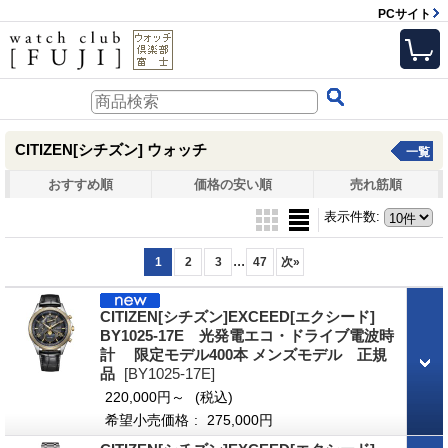
PCサイト
CITIZEN[シチズン] ウォッチ
一覧
おすすめ順
価格の安い順
売れ筋順
表示件数
:
...
1
2
3
47
次
»
CITIZEN[シチズン]EXCEED[エクシード]
BY1025-17E 光発電エコ・ドライブ電波時
計 限定モデル400本 メンズモデル 正規
品
[BY1025-17E]
220,000円～
(税込)
希望小売価格
:
275,000円