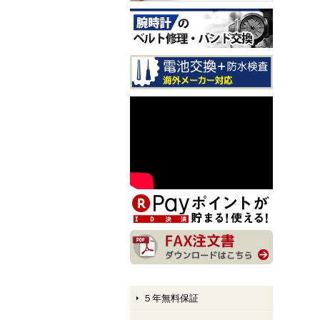
CITIZEN EXCEED CB1147-
61E LIGHT in BLACK Eco-
Drive 50th Anniversary Editi
on メンズモデル 入荷しま
した！
CITIZEN ATTESA AT8384-5
8E LIGHT in BLACK Eco-Dr
ive 50th Anniversary Edition
メンズモデル 入荷しまし
た！
CITIZEN XC hikari collectio
n ES9495-59E LIGHT in BL
ACK Eco-Drive 50th Anniver
sary Edition レディースモデ
ル 入荷しました！
５年無料保証