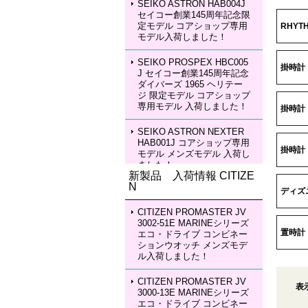
SEIKO ASTRON HAB004J
セイコー創業145周年記念限
定モデル コアショップ専用
RHYT
モデル入荷しました！
SEIKO PROSPEX HBC005
掛時計
J セイコー創業145周年記念
ダイバーズ 1965 ヘリテー
ジ 限定モデル コアショップ
専用モデル 入荷しました！
掛時計
SEIKO ASTRON NEXTER
HAB001J コアショップ専用
掛時計
モデル メンズモデル 入荷し
ました！
新製品 入荷情報 CITIZE
N
SEIKO ASTRON NEXTER
ディズ
HAB002J コアショップ専用
モデル メンズモデル 入荷し
CITIZEN PROMASTER JV
ました！
3002-51E MARINEシリーズ
置時計
エコ・ドライブ コンビネー
ションウオッチ メンズモデ
SEIKO LUKIA HEA003J LU
ル入荷しました！
KIA Grow with DAICHI MIU
RA Limited Edition レディー
スモデル 入荷しました！
CITIZEN PROMASTER JV
表
3000-13E MARINEシリーズ
エコ・ドライブ コンビネー
SEIKO LUKIA HEA004J LU