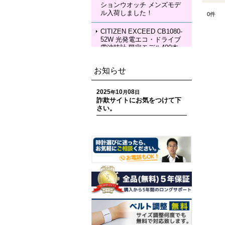
ションウオッチ メンズモデ
KIA Grow with DAICHI MIU
ル入荷しました！
0
件
RA Limited Edition メカニカ
ルウォッチ レディースモデ
ル 入荷しました！
CITIZEN EXCEED CB1080-
52W 光発電エコ・ドライブ
電波時計 限定モデル400本
ペアモデル メンズモデル 入
荷しました！
お知らせ
CITIZEN EXCEED EC1120-
59W 光発電エコ・ドライブ
2025
10
08
年
月
日
電波時計 限定モデル400本
詐欺サイトにお気をつけて下
ペアモデル レディースモデ
さい。
ル 入荷しました！
CITIZEN ATTESA CC4107-
80H ACT Line 光発電エコ・
ドライブ GPS衛星電波時計
限定モデル 世界限定1,800
本 メンズモデル 入荷しまし
た！
CITIZEN ATTESA CC4078-
51E ACT Line LIGHT in BL
ACK Eco-Drive 50th Anniver
sary Edition メンズモデル
入荷しました！