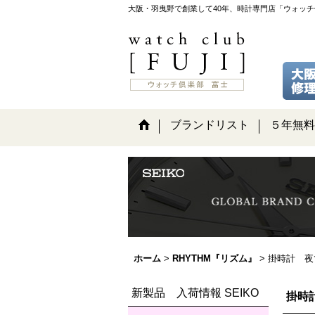
大阪・羽曳野で創業して40年、時計専門店「ウォッ
ブランドリスト
５年無料
ホーム
>
RHYTHM『リズム』
>
掛時計 夜
新製品 入荷情報 SEIKO
掛時