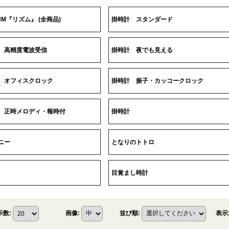
HM『リズム』 (全商品)
掛時計 スタンダード
 高精度電波受信
掛時計 夜でも見える
 オフィスクロック
掛時計 振子・カッコークロック
 正時メロディ・報時付
掛時計
ニー
となりのトトロ
目覚まし時計
表示
示数
:
画像
:
並び順
: