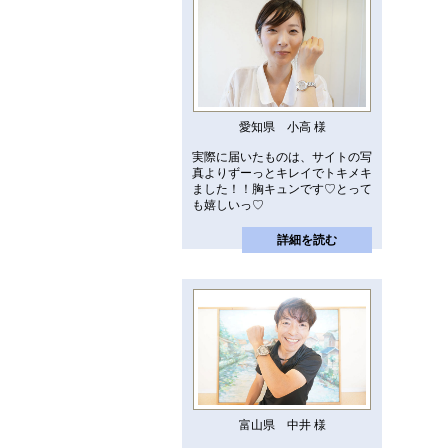
愛知県 小高 様
実際に届いたものは、サイトの写
真よりずーっとキレイでトキメキ
ました！！胸キュンです♡とって
も嬉しいっ♡
詳細を読む
富山県 中井 様