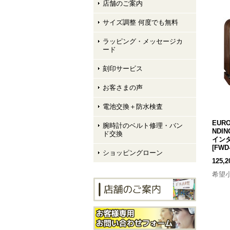
店舗のご案内
サイズ調整 何度でも無料
ラッピング・メッセージカ
ード
刻印サービス
お客さまの声
電池交換＋防水検査
EURO
腕時計のベルト修理・バン
NDI
ド交換
インダ
[
FWD
ショッピングローン
125,
希望