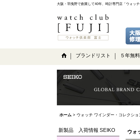
大阪・羽曳野で創業して40年、時計専門店「ウォッ
ブランドリスト
５年無料
ホーム
>
ウォッチ ワインダー・コレクショ
新製品 入荷情報 SEIKO
ウォ