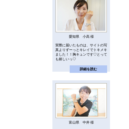
愛知県 小高 様
実際に届いたものは、サイトの写
真よりずーっとキレイでトキメキ
ました！！胸キュンです♡とって
も嬉しいっ♡
詳細を読む
富山県 中井 様