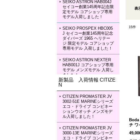
SEIKO ASTRON HAB004J
セイコー創業145周年記念限
表
定モデル コアショップ専用
モデル入荷しました！
15
件
SEIKO PROSPEX HBC005
J セイコー創業145周年記念
ダイバーズ 1965 ヘリテー
ジ 限定モデル コアショップ
専用モデル 入荷しました！
SEIKO ASTRON NEXTER
HAB001J コアショップ専用
モデル メンズモデル 入荷し
ました！
新製品 入荷情報 CITIZE
N
SEIKO ASTRON NEXTER
HAB002J コアショップ専用
モデル メンズモデル 入荷し
CITIZEN PROMASTER JV
ました！
3002-51E MARINEシリーズ
エコ・ドライブ コンビネー
ションウオッチ メンズモデ
SEIKO LUKIA HEA003J LU
ル入荷しました！
KIA Grow with DAICHI MIU
Boda
RA Limited Edition レディー
チ 
スモデル 入荷しました！
CITIZEN PROMASTER JV
3000-13E MARINEシリーズ
49,0
エコ・ドライブ コンビネー
SEIKO LUKIA HEA004J LU