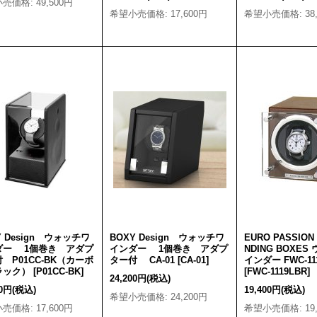
小売価格
:
49,500円
希望小売価格
:
17,600円
希望小売価格
:
38
Y Design ウォッチワ
BOXY Design ウォッチワ
EURO PASSION
ダー 1個巻き アダプ
インダー 1個巻き アダプ
NDING BOXES
 P01CC-BK（カーボ
ター付 CA-01
[
CA-01
]
インダー FWC-11
ラック）
[
P01CC-BK
]
[
FWC-1119LBR
]
24,200円
(税込)
00円
(税込)
19,400円
(税込)
希望小売価格
:
24,200円
小売価格
:
17,600円
希望小売価格
:
19