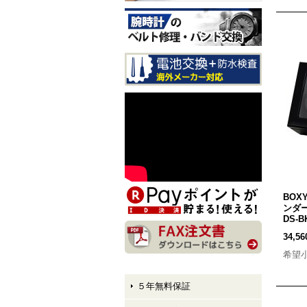
CITIZEN EXCEED CB1147-
61E LIGHT in BLACK Eco-
Drive 50th Anniversary Editi
on メンズモデル 入荷しま
した！
CITIZEN ATTESA AT8384-5
8E LIGHT in BLACK Eco-Dr
ive 50th Anniversary Edition
メンズモデル 入荷しまし
た！
CITIZEN XC hikari collectio
n ES9495-59E LIGHT in BL
ACK Eco-Drive 50th Anniver
sary Edition レディースモデ
BOX
ル 入荷しました！
ンダー
DS-B
34,5
希望
５年無料保証