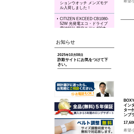
希望
ションウオッチ メンズモデ
KIA Grow with DAICHI MIU
ル入荷しました！
RA Limited Edition メカニカ
ルウォッチ レディースモデ
ル 入荷しました！
CITIZEN EXCEED CB1080-
52W 光発電エコ・ドライブ
電波時計 限定モデル400本
ペアモデル メンズモデル 入
荷しました！
お知らせ
CITIZEN EXCEED EC1120-
59W 光発電エコ・ドライブ
2025
10
08
年
月
日
電波時計 限定モデル400本
詐欺サイトにお気をつけて下
ペアモデル レディースモデ
さい。
ル 入荷しました！
CITIZEN ATTESA CC4107-
80H ACT Line 光発電エコ・
ドライブ GPS衛星電波時計
限定モデル 世界限定1,800
本 メンズモデル 入荷しまし
BOX
た！
イン
ター付
CITIZEN ATTESA CC4078-
ンブ
51E ACT Line LIGHT in BL
17,6
ACK Eco-Drive 50th Anniver
sary Edition メンズモデル
希望
入荷しました！