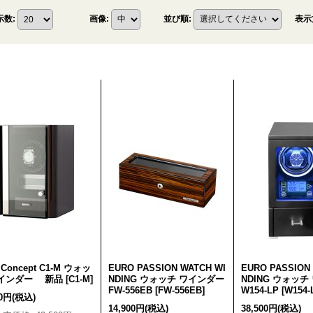
表示
示数
:
画像
:
並び順
:
 Concept C1-M ウォッ
EURO PASSION WATCH WI
EURO PASSION
ワインダー 新品
[
C1-M
]
NDING ウォッチ ワインダー
NDING ウォッ
FW-556EB
[
FW-556EB
]
W154-LP
[
W154-
00円
(税込)
14,900円
(税込)
38,500円
(税込)