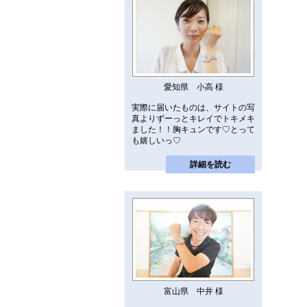
愛知県 小高 様
実際に届いたものは、サイトの写
真よりずーっとキレイでトキメキ
ました！！胸キュンです♡とって
も嬉しいっ♡
詳細を読む
富山県 中井 様