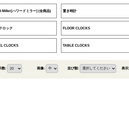
d Miller[ハワードミラー] (全商品)
置き時計
クロック
FLOOR CLOCKS
L CLOCKS
TABLE CLOCKS
表示
示数
:
画像
:
並び順
: