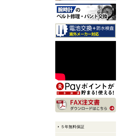
CITIZEN EXCEED CB1147-
61E LIGHT in BLACK Eco-
Drive 50th Anniversary Editi
on メンズモデル 入荷しま
した！
CITIZEN ATTESA AT8384-5
8E LIGHT in BLACK Eco-Dr
ive 50th Anniversary Edition
メンズモデル 入荷しまし
た！
CITIZEN XC hikari collectio
n ES9495-59E LIGHT in BL
ACK Eco-Drive 50th Anniver
sary Edition レディースモデ
ル 入荷しました！
５年無料保証