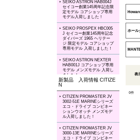
SEIKO ASTRON HAB004J
セイコー創業145周年記念限
定モデル コアショップ専用
Howar
モデル入荷しました！
SEIKO PROSPEX HBC005
ホール
J セイコー創業145周年記念
ダイバーズ 1965 ヘリテー
ジ 限定モデル コアショップ
専用モデル 入荷しました！
MANTE
SEIKO ASTRON NEXTER
HAB001J コアショップ専用
モデル メンズモデル 入荷し
表
ました！
新製品 入荷情報 CITIZE
N
SEIKO ASTRON NEXTER
HAB002J コアショップ専用
0
件
モデル メンズモデル 入荷し
CITIZEN PROMASTER JV
ました！
3002-51E MARINEシリーズ
エコ・ドライブ コンビネー
ションウオッチ メンズモデ
SEIKO LUKIA HEA003J LU
ル入荷しました！
KIA Grow with DAICHI MIU
RA Limited Edition レディー
スモデル 入荷しました！
CITIZEN PROMASTER JV
3000-13E MARINEシリーズ
エコ・ドライブ コンビネー
SEIKO LUKIA HEA004J LU