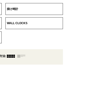
掛け時計
WALL CLOCKS
方法
: