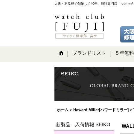
大阪・羽曳野で創業して40年、時計専門店「ウォッ
ブランドリスト
５年無料
ホーム
>
Howard Miller[ハワードミラー]
>
新製品 入荷情報 SEIKO
WAL