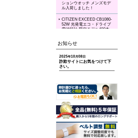
ションウオッチ メンズモデ
KIA Grow with DAICHI MIU
ル入荷しました！
RA Limited Edition メカニカ
ルウォッチ レディースモデ
ル 入荷しました！
CITIZEN EXCEED CB1080-
52W 光発電エコ・ドライブ
電波時計 限定モデル400本
ペアモデル メンズモデル 入
荷しました！
お知らせ
CITIZEN EXCEED EC1120-
59W 光発電エコ・ドライブ
2025
10
08
年
月
日
電波時計 限定モデル400本
詐欺サイトにお気をつけて下
ペアモデル レディースモデ
さい。
ル 入荷しました！
CITIZEN ATTESA CC4107-
80H ACT Line 光発電エコ・
ドライブ GPS衛星電波時計
限定モデル 世界限定1,800
本 メンズモデル 入荷しまし
た！
CITIZEN ATTESA CC4078-
51E ACT Line LIGHT in BL
ACK Eco-Drive 50th Anniver
sary Edition メンズモデル
入荷しました！