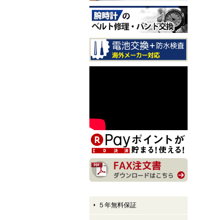
CITIZEN EXCEED CB1147-
61E LIGHT in BLACK Eco-
Drive 50th Anniversary Editi
on メンズモデル 入荷しま
した！
CITIZEN ATTESA AT8384-5
8E LIGHT in BLACK Eco-Dr
ive 50th Anniversary Edition
メンズモデル 入荷しまし
た！
CITIZEN XC hikari collectio
n ES9495-59E LIGHT in BL
ACK Eco-Drive 50th Anniver
sary Edition レディースモデ
ル 入荷しました！
５年無料保証