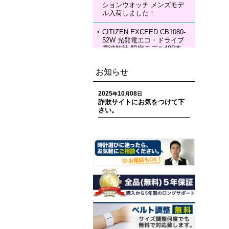
ションウオッチ メンズモデ
KIA Grow with DAICHI MIU
ル入荷しました！
RA Limited Edition メカニカ
ルウォッチ レディースモデ
ル 入荷しました！
CITIZEN EXCEED CB1080-
52W 光発電エコ・ドライブ
電波時計 限定モデル400本
ペアモデル メンズモデル 入
荷しました！
お知らせ
CITIZEN EXCEED EC1120-
59W 光発電エコ・ドライブ
2025
10
08
年
月
日
電波時計 限定モデル400本
詐欺サイトにお気をつけて下
ペアモデル レディースモデ
さい。
ル 入荷しました！
CITIZEN ATTESA CC4107-
80H ACT Line 光発電エコ・
ドライブ GPS衛星電波時計
限定モデル 世界限定1,800
本 メンズモデル 入荷しまし
た！
CITIZEN ATTESA CC4078-
51E ACT Line LIGHT in BL
ACK Eco-Drive 50th Anniver
sary Edition メンズモデル
入荷しました！