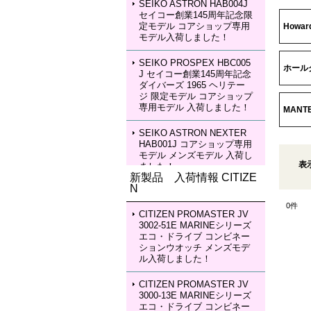
SEIKO ASTRON HAB004J
セイコー創業145周年記念限
定モデル コアショップ専用
Howar
モデル入荷しました！
SEIKO PROSPEX HBC005
ホール
J セイコー創業145周年記念
ダイバーズ 1965 ヘリテー
ジ 限定モデル コアショップ
専用モデル 入荷しました！
MANTE
SEIKO ASTRON NEXTER
HAB001J コアショップ専用
モデル メンズモデル 入荷し
表
ました！
新製品 入荷情報 CITIZE
N
SEIKO ASTRON NEXTER
HAB002J コアショップ専用
0
件
モデル メンズモデル 入荷し
CITIZEN PROMASTER JV
ました！
3002-51E MARINEシリーズ
エコ・ドライブ コンビネー
ションウオッチ メンズモデ
SEIKO LUKIA HEA003J LU
ル入荷しました！
KIA Grow with DAICHI MIU
RA Limited Edition レディー
スモデル 入荷しました！
CITIZEN PROMASTER JV
3000-13E MARINEシリーズ
エコ・ドライブ コンビネー
SEIKO LUKIA HEA004J LU