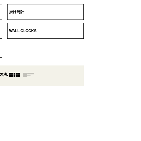
掛け時計
WALL CLOCKS
方法
: