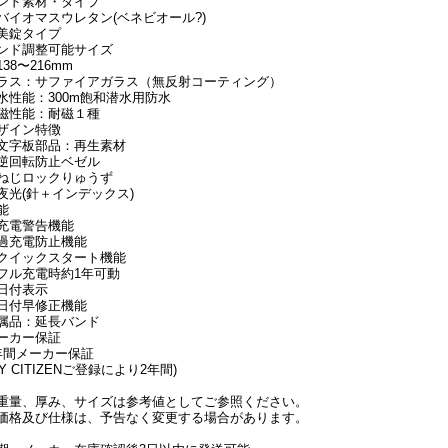
ンド素材・タイプ
バイオマスウレタン(ベネビオール?)
美錠タイプ
ンド調整可能サイズ
138〜216mm
ラス：サファイアガラス（無反射コーティング）
水性能：300m飽和潜水用防水
磁性能：耐磁１種
ザイン特徴
文字板部品：再生素材
逆回転防止ベゼル
ねじロックりゅうず
夜光(針＋インデックス)
能
充電警告機能
過充電防止機能
クイックスタート機能
フル充電時約1年可動
日付表示
日付早修正機能
属品：延長バンド
ーカー保証
年間メーカー保証
MY CITIZENご登録により2年間)
重量、厚み、サイズは参考値としてご参照ください。
価格及び仕様は、予告なく変更する場合があります。