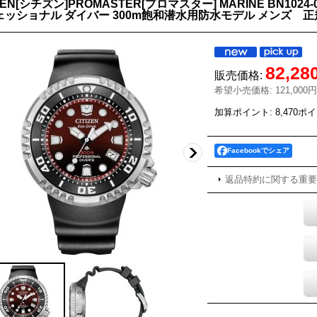
IZEN[シチズン]PROMASTER[プロマスター] MARINE BN1
ェッショナル ダイバー 300m飽和潜水用防水モデル メンズ 正
82,28
販売価格
:
希望小売価格
:
121,000円
加算ポイント: 8,470ポ
Facebookでシェア
返品特約に関する重要