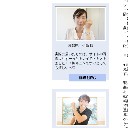
・
シ
・
防
・
・
象
・
・
・
愛知県 小高 様
R
実際に届いたものは、サイトの写
※
真よりずーっとキレイでトキメキ
ました！！胸キュンです♡とって
●
も嬉しいっ♡
光
す
詳細を読む
製
商
キ
動
精
持
重
厚
ケ
ケ