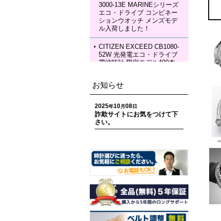
3000-13E MARINEシリーズ
エコ・ドライブ コンビネー
SEIKO LUKIA HEA004J LU
ションウオッチ メンズモデ
KIA Grow with DAICHI MIU
ル入荷しました！
RA Limited Edition メカニカ
ルウォッチ レディースモデ
ル 入荷しました！
CITIZEN EXCEED CB1080-
52W 光発電エコ・ドライブ
電波時計 限定モデル400本
ペアモデル メンズモデル 入
荷しました！
お知らせ
CITIZEN EXCEED EC1120-
59W 光発電エコ・ドライブ
2025
10
08
年
月
日
電波時計 限定モデル400本
詐欺サイトにお気をつけて下
ペアモデル レディースモデ
さい。
ル 入荷しました！
CITIZEN ATTESA CC4107-
80H ACT Line 光発電エコ・
ドライブ GPS衛星電波時計
限定モデル 世界限定1,800
本 メンズモデル 入荷しまし
た！
CITIZEN ATTESA CC4078-
51E ACT Line LIGHT in BL
ACK Eco-Drive 50th Anniver