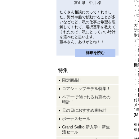
バ
富山県 中井 様
・
・
たくさん相談にのってくれまし
バ
た。海外や船で移動することが多
・
いなどなど、私の仕事と希望を理
ガ
解してくれて、選択基準を教えて
防
くれたので、私にとっていい時計
耐
を選べたと思います。
デ
藤本さん、ありがとね！！
・
・
詳細を読む
・
・
機
・
特集
・
・
限定商品!!
・
コアショップモデル特集！
・
・
ペアーで付けれるお薦めの
付
時計！
メ
1
母の日におすすめ腕時計
(
ボーナスセール
※
Grand Seiko 新入学・新生
※
活セール