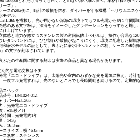
Go Deeperどれだけ潜っても届くことのない深い海の底へ。本格仕様のダイ
リーズ」。
ケースの2時側に、時計の破損を防ぎ、ダイバーを守る機構「ヘリウムエスケー
水モデル。
Cal.E365を搭載し、光が届かない深海の環境下でもフル充電から約１年間駆
艶感のある文字板は、深海をイメージしたグラデーションをうっすらと施し
に仕上げています。
立体感と迫力が際立つステンレス製の逆回転防止ベゼルは、操作が容易な12
ウレタンバンドには、ひび割れや破損が起こりにくく、環境に配慮した樹脂素材
飽和潜水モデルの証として、裏ぶたに潜水用ヘルメットの柄、ケースの9時側には「300
'S」の文字が刻印されています。
裏ぶたの生産国に関する刻印は実際の商品と異なる場合があります。
定期的な電池交換は不要
発電『エコ・ドライブ』は、太陽光や室内のわずかな光を電気に換え、時計
。一度フル充電すれば、光のないところでも長時間動き続けるので、定期的
品スペック
品番号：BN1024-01Z
ャリバーNo.E365
力：光発電エコ・ドライブ
度：±15秒／月
続時間：光発電約1年
量：143g
み：16.3mm
ースサイズ：横 46.0mm
ース素材：ステンレス