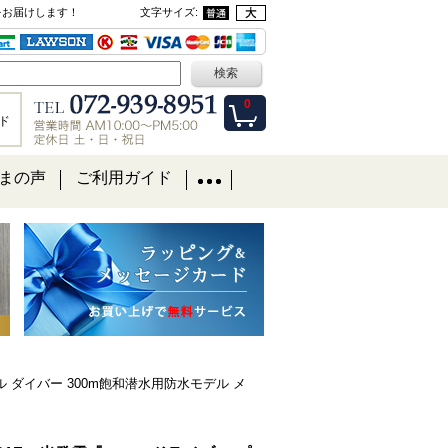
をお届けします！
文字サイズ
:
0
ド
まの声
ご利用ガイド
ョナル ダイバー 300m飽和潜水用防水モデル メ