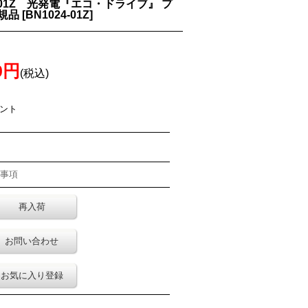
024-01Z 光発電『エコ・ドライブ』 プ
規品
[
BN1024-01Z
]
0円
(税込)
イント
事項
再入荷
お問い合わせ
お気に入り登録