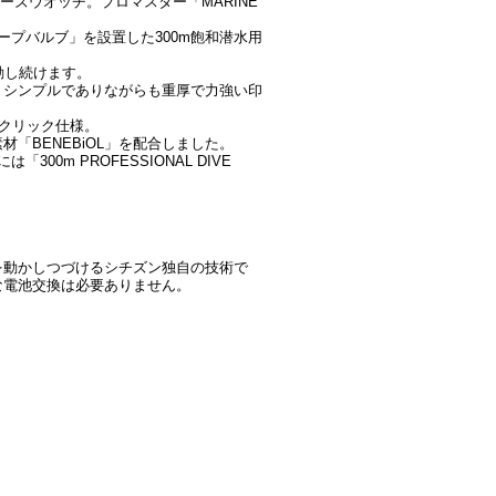
バーズウオッチ。プロマスター「MARINE
プバルブ」を設置した300m飽和潜水用
動し続けます。
、シンプルでありながらも重厚で力強い印
0クリック仕様。
「BENEBiOL」を配合しました。
m PROFESSIONAL DIVE
を動かしつづけるシチズン独自の技術で
な電池交換は必要ありません。