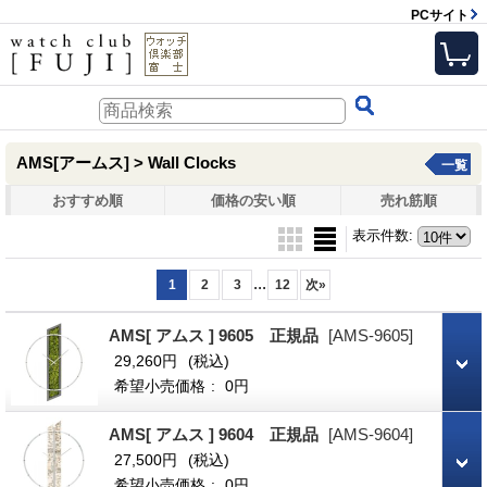
PCサイト
AMS[アームス] > Wall Clocks
一覧
おすすめ順
価格の安い順
売れ筋順
表示件数
:
...
1
2
3
12
次
»
AMS[ アムス ] 9605 正規品
[AMS-9605]
29,260円
(税込)
希望小売価格
:
0円
AMS[ アムス ] 9604 正規品
[AMS-9604]
27,500円
(税込)
希望小売価格
:
0円