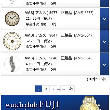
希望小売価格
:
0円
AMS[ アムス ] 5977 正規品
[AMS-5977]
21,450円
(税込)
希望小売価格
:
0円
AMS[ アムス ] 9647 正規品
[AMS-9647]
52,200円
(税込)
希望小売価格
:
0円
AMS[ アムス ] 9646 正規品
[AMS-9646]
40,500円
(税込)
希望小売価格
:
0円
(10件/115件)
...
1
2
3
12
次
»