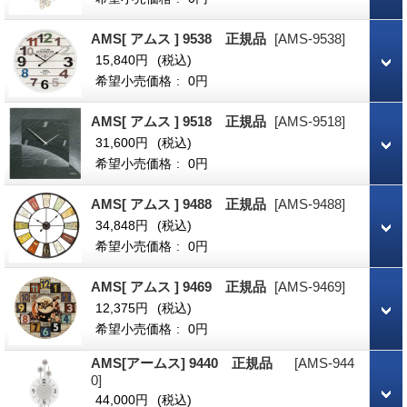
AMS[ アムス ] 9538 正規品
[AMS-9538]
15,840円
(税込)
希望小売価格
:
0円
AMS[ アムス ] 9518 正規品
[AMS-9518]
31,600円
(税込)
希望小売価格
:
0円
AMS[ アムス ] 9488 正規品
[AMS-9488]
34,848円
(税込)
希望小売価格
:
0円
AMS[ アムス ] 9469 正規品
[AMS-9469]
12,375円
(税込)
希望小売価格
:
0円
AMS[アームス] 9440 正規品
[AMS-944
0]
44,000円
(税込)