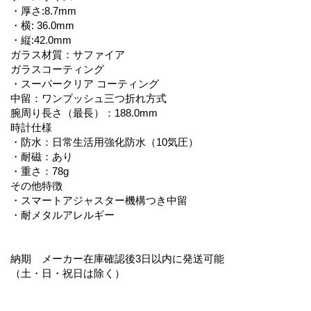
・厚さ:8.7mm
・横: 36.0mm
・縦:42.0mm
ガラス材質：サファイア
ガラスコーティング
・スーパークリア コーティング
中留：ワンプッシュ三つ折れ方式
腕周り長さ（最長）：188.0mm
時計仕様
・防水：日常生活用強化防水（10気圧）
・耐磁：あり
・重さ：78g
その他特徴
・スマートアジャスター機構つき中留
・耐メタルアレルギー
納期 メーカー在庫確認後3日以内に発送可能
（土・日・祝日は除く）