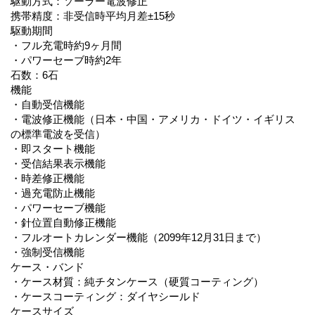
駆動方式：ソーラー電波修正
携帯精度：非受信時平均月差±15秒
駆動期間
・フル充電時約9ヶ月間
・パワーセーブ時約2年
石数：6石
機能
・自動受信機能
・電波修正機能（日本・中国・アメリカ・ドイツ・イギリス
の標準電波を受信）
・即スタート機能
・受信結果表示機能
・時差修正機能
・過充電防止機能
・パワーセーブ機能
・針位置自動修正機能
・フルオートカレンダー機能（2099年12月31日まで）
・強制受信機能
ケース・バンド
・ケース材質：純チタンケース（硬質コーティング）
・ケースコーティング：ダイヤシールド
ケースサイズ