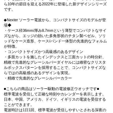
ら10年の節目を迎える2022年に登場した新デザインシリーズ
です。
◆Nexter ソーラー電波から、コンパクトサイズのモデルが登
場◆
・ケース径36mm/厚み8.7mmという薄型でコンパクトなサイ
ズながら、エッジの効いた多角形状のチタン製ベゼル、ソリ
ッドなケース造形、ケース/バンド一体型の先進的なフォルム
が特徴。
・コンパクトサイズかつ高級感のあるデザイン
・多面カットを施したインデックスと三面カットの時分針、
精緻で先進的なグレーシルバーダイヤルには緻密なクリスタ
ルボックスパターンを採用することで、コンパクトサイズな
らではの高級感のあるデザインを実現。
・精緻で先進的なグレーシルバーカラー
■こちらの商品はソーラー駆動の電波修正ウオッチです■
標準電波を受信して正確な時刻やカレンダーを表示します。
日本、中国、アメリカ、ドイツ、イギリスの電波を受信する
ことができます。
電波時計は1日1回、標準電波が受信しやすいとされる深夜の