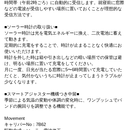
時間帯（午前2時ごろ）に自動的に受信します。就寝前に窓際
などの電波が受信しやすい場所に置いておくことが理想的な
受信方法です。
■ソーラー時計の取り扱い■
ソーラー時計は光を電気エネルギーに換え、二次電池に蓄え
て動きます。
定期的に充電をすることで、時計が止まることなく快適にお
使いいただけます。
時計を外した時は箱や引き出しなどの暗い場所での保管は避
け、明るい場所に置いて充電をしてください。
月に一度、日光が当たる窓際に5〜6時間置いて充電していた
だくと、気付かないうちに時計が止まってしまうトラブルが
少なくなります。
■スマートアジャスター機構つき中留■
季節による気温の変動や体調の変化時に、ワンプッシュでバ
ンドの腕回りを調整できる機能です。
Movement
キャリバーNo：7B62