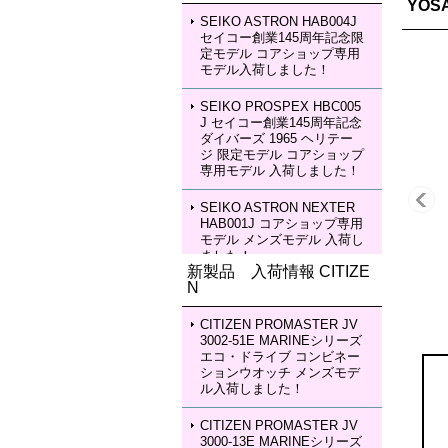
YO
SEIKO ASTRON HAB004J
セイコー創業145周年記念限
定モデル コアショップ専用
モデル入荷しました！
SEIKO PROSPEX HBC005
J セイコー創業145周年記念
ダイバーズ 1965 ヘリテー
ジ 限定モデル コアショップ
専用モデル 入荷しました！
SEIKO ASTRON NEXTER
HAB001J コアショップ専用
モデル メンズモデル 入荷し
ました！
新製品 入荷情報 CITIZE
N
SEIKO ASTRON NEXTER
HAB002J コアショップ専用
モデル メンズモデル 入荷し
CITIZEN PROMASTER JV
ました！
3002-51E MARINEシリーズ
エコ・ドライブ コンビネー
ションウオッチ メンズモデ
SEIKO LUKIA HEA003J LU
ル入荷しました！
KIA Grow with DAICHI MIU
RA Limited Edition レディー
スモデル 入荷しました！
CITIZEN PROMASTER JV
3000-13E MARINEシリーズ