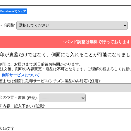
Facebookでシェア
ンド調整
:
↑バンド調整は無料で行っております
印が裏蓋だけではなく、側面にも入れることが可能になりまし
刻印は、お届けまで10日前後お時間かかります。
ご注文後、刻印の内容変更・返品は不可となります。ご理解の程よろしくお願
刻印サービスについて
蓋または側面に刻印サービス(シチズン製品のみ対応)
(任意)
:
印の位置・書体
(任意)
:
印内容 記入下さい
(任意)
:
大15文字