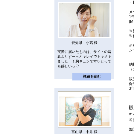
・
メ
1
(
※
※
愛知県 小高 様
※
ン
実際に届いたものは、サイトの写
真よりずーっとキレイでトキメキ
ました！！胸キュンです♡とって
納
も嬉しいっ♡
（
詳細を読む
販
保
3
販
オ
希
加
富山県 中井 様