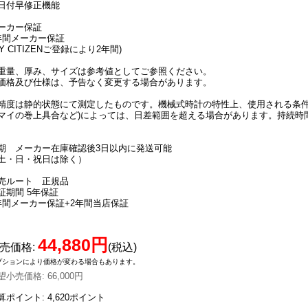
日付早修正機能
ーカー保証
年間メーカー保証
MY CITIZENご登録により2年間)
重量、厚み、サイズは参考値としてご参照ください。
価格及び仕様は、予告なく変更する場合があります。
精度は静的状態にて測定したものです。機械式時計の特性上、使用される条件
マイの巻上具合など)によっては、日差範囲を超える場合があります。持続時
期 メーカー在庫確認後3日以内に発送可能
土・日・祝日は除く）
売ルート 正規品
証期間 5年保証
年間メーカー保証+2年間当店保証
44,880円
売価格
:
(税込)
プションにより価格が変わる場合もあります。
望小売価格
:
66,000円
算ポイント: 4,620ポイント