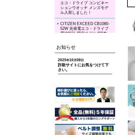
エコ・ドライブ コンビネー
SEIKO LUKIA HEA004J LU
ションウオッチ メンズモデ
KIA Grow with DAICHI MIU
ル入荷しました！
RA Limited Edition メカニカ
ルウォッチ レディースモデ
ル 入荷しました！
CITIZEN EXCEED CB1080-
52W 光発電エコ・ドライブ
電波時計 限定モデル400本
ペアモデル メンズモデル 入
荷しました！
お知らせ
CITIZEN EXCEED EC1120-
59W 光発電エコ・ドライブ
2025
10
08
年
月
日
電波時計 限定モデル400本
詐欺サイトにお気をつけて下
ペアモデル レディースモデ
さい。
ル 入荷しました！
CITIZEN ATTESA CC4107-
80H ACT Line 光発電エコ・
ドライブ GPS衛星電波時計
限定モデル 世界限定1,800
本 メンズモデル 入荷しまし
た！
CITIZEN ATTESA CC4078-
51E ACT Line LIGHT in BL
ACK Eco-Drive 50th Anniver
sary Edition メンズモデル