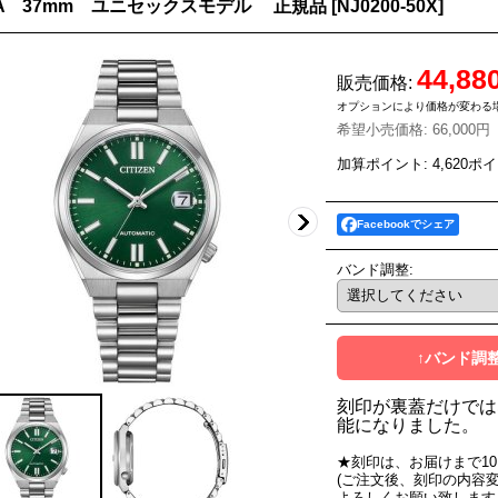
SA 37mm ユニセックスモデル 正規品
[
NJ0200-50X
]
44,88
販売価格
:
オプションにより価格が変わる
希望小売価格
:
66,000円
加算ポイント: 4,620ポ
Facebookでシェア
バンド調整
:
↑バンド調
刻印が裏蓋だけでは
能になりました。
★刻印は、お届けまで1
(ご注文後、刻印の内容
よろしくお願い致します