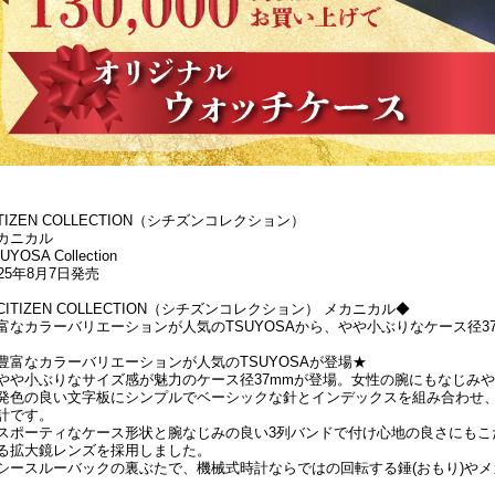
ITIZEN COLLECTION（シチズンコレクション）
カニカル
UYOSA Collection
025年8月7日発売
CITIZEN COLLECTION（シチズンコレクション） メカニカル◆
富なカラーバリエーションが人気のTSUYOSAから、やや小ぶりなケース径3
豊富なカラーバリエーションが人気のTSUYOSAが登場★
やや小ぶりなサイズ感が魅力のケース径37mmが登場。女性の腕にもなじみ
発色の良い文字板にシンプルでベーシックな針とインデックスを組み合わせ
計です。
スポーティなケース形状と腕なじみの良い3列バンドで付け心地の良さにもこ
る拡大鏡レンズを採用しました。
シースルーバックの裏ぶたで、機械式時計ならではの回転する錘(おもり)や