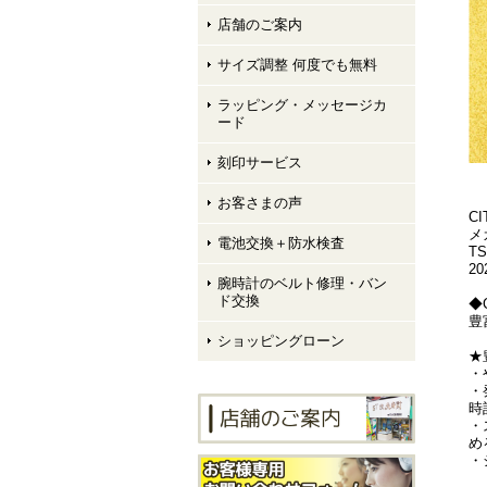
店舗のご案内
サイズ調整 何度でも無料
ラッピング・メッセージカ
ード
刻印サービス
お客さまの声
C
メ
電池交換＋防水検査
TS
2
腕時計のベルト修理・バン
ド交換
◆
豊
ショッピングローン
★
・
・
時
・
め
・