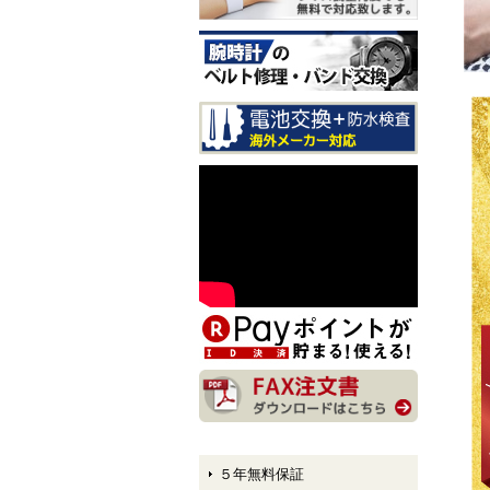
入荷しました！
CITIZEN EXCEED CB1147-
61E LIGHT in BLACK Eco-
Drive 50th Anniversary Editi
on メンズモデル 入荷しま
した！
CITIZEN ATTESA AT8384-5
8E LIGHT in BLACK Eco-Dr
ive 50th Anniversary Edition
メンズモデル 入荷しまし
た！
CITIZEN XC hikari collectio
n ES9495-59E LIGHT in BL
ACK Eco-Drive 50th Anniver
sary Edition レディースモデ
ル 入荷しました！
５年無料保証