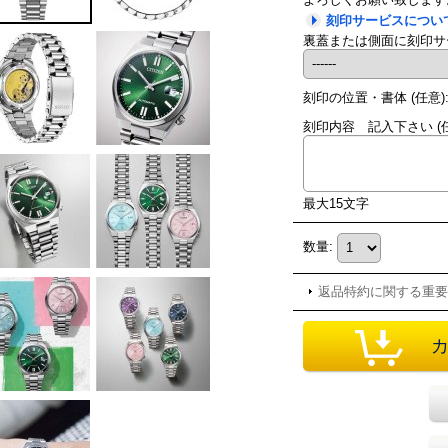
刻印サービスについ
裏蓋または側面に刻印サ
刻印の位置・書体
(任意)
刻印内容 記入下さい
(
最大15文字
数量
:
返品特約に関する重要