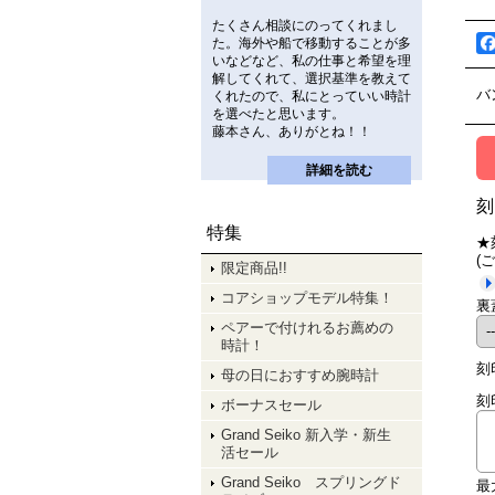
たくさん相談にのってくれまし
た。海外や船で移動することが多
いなどなど、私の仕事と希望を理
解してくれて、選択基準を教えて
バ
くれたので、私にとっていい時計
を選べたと思います。
藤本さん、ありがとね！！
詳細を読む
刻
特集
★
(
限定商品!!
コアショップモデル特集！
裏
ペアーで付けれるお薦めの
時計！
刻
母の日におすすめ腕時計
刻
ボーナスセール
Grand Seiko 新入学・新生
活セール
Grand Seiko スプリングド
最