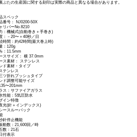
裏ぶたの生産国に関する刻印は実際の商品と異なる場合があります。
品スペック
品番号： NJ0200-50X
ャリバーNo.8210
力：機械式(自動巻き＋手巻き)
度：－20〜＋40秒／日
続時間：約42時間(最大巻上時)
量：120g
み：11.5mm
ースサイズ： 横 37.0mm
ース素材： ステンレス
ンド素材・タイプ
ステンレス
三ツ折れプッシュタイプ
ンド調整可能サイズ
135〜201mm
ラス：サファイアガラス
水性能：5気圧防水
ザイン特徴
夜光(針＋インデックス)
シースルーバック
能
秒針停止機能
振動数：21,600回／時
石数：21石
日付表示