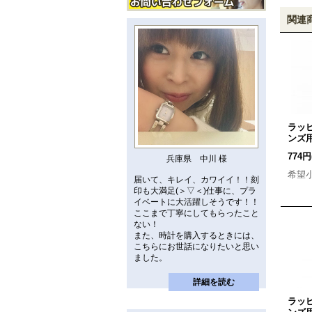
関連
ラッ
ンズ
774円
兵庫県 中川 様
希望
届いて、キレイ、カワイイ！！刻
印も大満足(＞▽＜)仕事に、プラ
イベートに大活躍しそうです！！
ここまで丁寧にしてもらったこと
ない！
また、時計を購入するときには、
こちらにお世話になりたいと思い
ました。
詳細を読む
ラッ