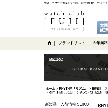
大阪・羽曳野で創業して40年、時計専門店「ウォッ
ブランドリスト
５年無料
ホーム
>
RHYTHM『リズム』
>
掛時計 ス
>
RHYTHM[リズム] シチズン CITIZ
新製品 入荷情報 SEIKO
RHY