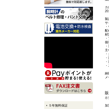
入荷しました！
カ
2
CITIZEN EXCEED CB1147-
61E LIGHT in BLACK Eco-
製
Drive 50th Anniversary Editi
サ
on メンズモデル 入荷しま
・
した！
配
材
CITIZEN ATTESA AT8384-5
・
8E LIGHT in BLACK Eco-Dr
個
ive 50th Anniversary Edition
・3
メンズモデル 入荷しまし
主
た！
・
・
CITIZEN XC hikari collectio
・
n ES9495-59E LIGHT in BL
・
ACK Eco-Drive 50th Anniver
sary Edition レディースモデ
納
ル 入荷しました！
メ
販
希
５年無料保証
加