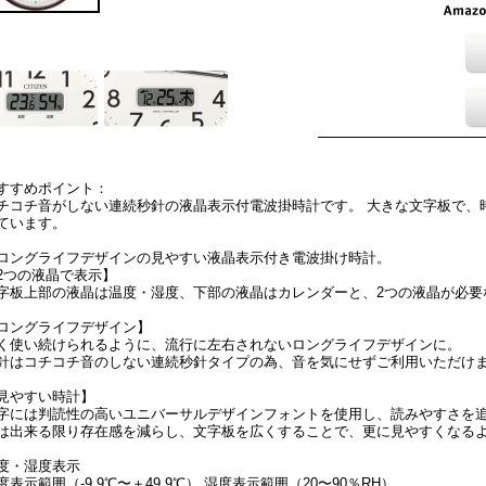
すすめポイント：
チコチ音がしない連続秒針の液晶表示付電波掛時計です。 大きな文字板で、
ています。
ロングライフデザインの見やすい液晶表示付き電波掛け時計。
2つの液晶で表示】
字板上部の液晶は温度・湿度、下部の液晶はカレンダーと、2つの液晶が必要
ロングライフデザイン】
く使い続けられるように、流行に左右されないロングライフデザインに。
針はコチコチ音のしない連続秒針タイプの為、音を気にせずご利用いただけ
見やすい時計】
字には判読性の高いユニバーサルデザインフォントを使用し、読みやすさを
は出来る限り存在感を減らし、文字板を広くすることで、更に見やすくなる
度・湿度表示
度表示範囲（-9.9℃〜＋49.9℃） 湿度表示範囲（20〜90％RH）