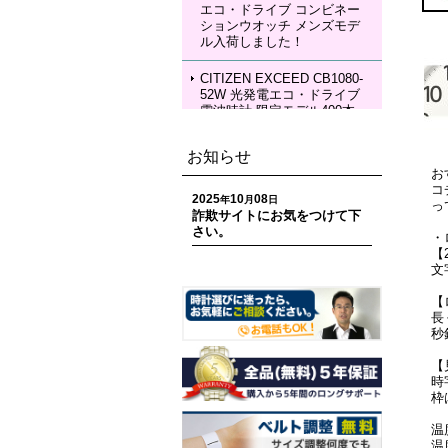
エコ・ドライブ コンビネー
SEIKO LUKIA HEA004J LU
ションウオッチ メンズモデ
KIA Grow with DAICHI MIU
ル入荷しました！
RA Limited Edition メカニカ
ルウォッチ レディースモデ
ル 入荷しました！
CITIZEN EXCEED CB1080-
52W 光発電エコ・ドライブ
電波時計 限定モデル400本
ペアモデル メンズモデル 入
荷しました！
お知らせ
お
CITIZEN EXCEED EC1120-
コ
59W 光発電エコ・ドライブ
2025
10
08
年
月
日
っ
電波時計 限定モデル400本
詐欺サイトにお気をつけて下
ペアモデル レディースモデ
さい。
・
ル 入荷しました！
【
文
CITIZEN ATTESA CC4107-
80H ACT Line 光発電エコ・
【
ドライブ GPS衛星電波時計
長
限定モデル 世界限定1,800
秒
本 メンズモデル 入荷しまし
た！
【
時
CITIZEN ATTESA CC4078-
枠
51E ACT Line LIGHT in BL
ACK Eco-Drive 50th Anniver
温
sary Edition メンズモデル
温