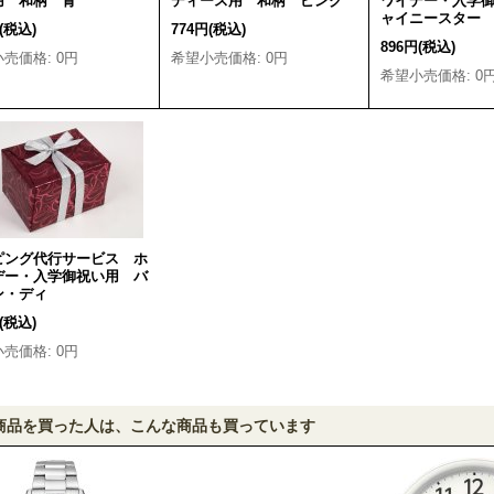
用 和柄 青
ディース用 和柄 ピンク
ワイデー・入学
ャイニースター
(税込)
774円
(税込)
896円
(税込)
小売価格
:
0円
希望小売価格
:
0円
希望小売価格
:
0
ピング代行サービス ホ
デー・入学御祝い用 バ
ン・ディ
(税込)
小売価格
:
0円
商品を買った人は、こんな商品も買っています