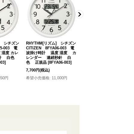
ム] シチズン
RHYTHM[リズム] シチズン
RHYTHM[リズム] シチズン
05-003 電
CITIZEN 8FYA06-003 電
CITIZEN 8RZ240-003 電
 湿度 カレ
波掛け時計 温度 湿度 カ
波時計 置掛け兼用 温湿度
秒針 白色
レンダー 連続秒針 白
計 高精度 正規品
[
8RZ240-
003
]
色 正規品
[
8FYA06-003
]
003
]
7,700円
(税込)
5,480円
(税込)
350円
希望小売価格
:
11,000円
希望小売価格
:
7,700円