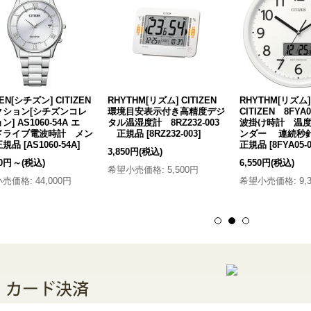
ZEN[シチズン] CITIZEN
RHYTHM[リズム] CITIZEN
RHYTHM[リズ
クション[シチズンコレ
環境目安表示付き高精度デジ
CITIZEN 8FYA
] AS1060-54A エ
タル温湿度計 8RZ232-003
波掛け時計 温度
ドライブ電波時計 メン
正規品
[
8RZ232-003
]
ンダー 連続
正規品
[
AS1060-54A
]
正規品
[
8FYA05-
3,850円
(税込)
20円
～
(税込)
6,550円
(税込)
希望小売価格
:
5,500円
小売価格
:
44,000円
希望小売価格
:
9,