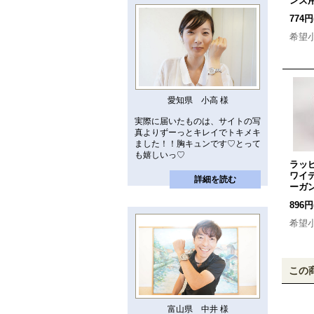
ンズ
774円
希望
愛知県 小高 様
実際に届いたものは、サイトの写
真よりずーっとキレイでトキメキ
ました！！胸キュンです♡とって
も嬉しいっ♡
ラッ
ワイ
詳細を読む
ーガ
896円
希望
この
富山県 中井 様