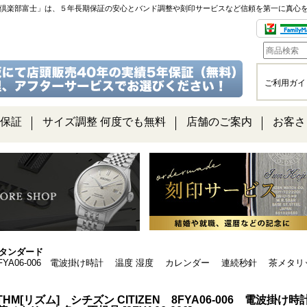
チ倶楽部富士」は、５年長期保証の安心とバンド調整や刻印サービスなど信頼を第一に真心
ご利用ガイ
保証
サイズ調整 何度でも無料
店舗のご案内
お客さ
タンダード
EN 8FYA06-006 電波掛け時計 温度 湿度 カレンダー 連続秒針 茶メ
THM[リズム] シチズン CITIZEN 8FYA06-006 電