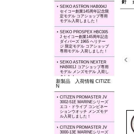
針 
SEIKO ASTRON HAB004J
セイコー創業145周年記念限
定モデル コアショップ専用
モデル入荷しました！
SEIKO PROSPEX HBC005
J セイコー創業145周年記念
ダイバーズ 1965 ヘリテー
ジ 限定モデル コアショップ
専用モデル 入荷しました！
SEIKO ASTRON NEXTER
HAB001J コアショップ専用
モデル メンズモデル 入荷し
ました！
新製品 入荷情報 CITIZE
N
SEIKO ASTRON NEXTER
HAB002J コアショップ専用
モデル メンズモデル 入荷し
CITIZEN PROMASTER JV
ました！
3002-51E MARINEシリーズ
エコ・ドライブ コンビネー
ションウオッチ メンズモデ
SEIKO LUKIA HEA003J LU
ル入荷しました！
KIA Grow with DAICHI MIU
RA Limited Edition レディー
スモデル 入荷しました！
CITIZEN PROMASTER JV
3000-13E MARINEシリーズ