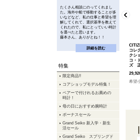
たくさん相談にのってくれまし
た。海外や船で移動することが多
いなどなど、私の仕事と希望を理
解してくれて、選択基準を教えて
くれたので、私にとっていい時計
を選べたと思います。
藤本さん、ありがとね！！
RHYTHM[リズム] CITIZEN
RHYTHM[リズム] RHYTHM
CITI
詳細を読む
フ
環境目安表示付き高精度デジ
シチズン CITIZEN 4RQ0
コレ
品
タル温湿度計 8RZ232-002
02-003 多機能型防災クロ
クション
正規品
[
8RZ232-002
]
ック シロ 正規品
コ・
[
4RQ002-003
]
ズ 
特集
3,850円
(税込)
11,550円
(税込)
29,9
限定商品!!
希望小売価格
:
5,500円
希望小売価格
:
16,500円
希望
コアショップモデル特集！
ペアーで付けれるお薦めの
時計！
母の日におすすめ腕時計
ボーナスセール
Grand Seiko 新入学・新生
活セール
Grand Seiko スプリングド