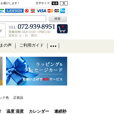
をお届けします！
文字サイズ
:
0
ド
まの声
ご利用ガイド
タリック色 正規品
波掛け時計 温度 湿度 カレンダー 連続秒