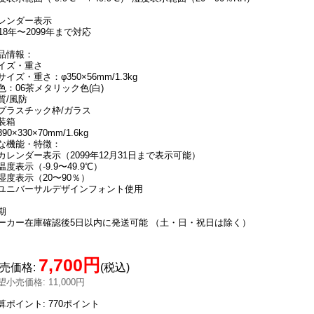
レンダー表示
018年〜2099年まで対応
品情報：
イズ・重さ
サイズ・重さ：φ350×56mm/1.3kg
色：06茶メタリック色(白)
質/風防
プラスチック枠/ガラス
装箱
90×330×70mm/1.6kg
な機能・特徴：
カレンダー表示（2099年12月31日まで表示可能）
温度表示（-9.9〜49.9℃）
湿度表示（20〜90％）
ユニバーサルデザインフォント使用
期
ーカー在庫確認後5日以内に発送可能 （土・日・祝日は除く）
7,700円
売価格
:
(税込)
望小売価格
:
11,000円
算ポイント: 770ポイント