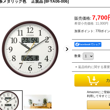
茶メタリック色 正規品
[
8FYA06-006
]
7,70
販売価格
:
希望小売価格
:
11,000円
加算ポイント: 770ポイ
Facebookでシェア
数量
:
返品特約に関する重要
Amazonにご
利用して今すぐ