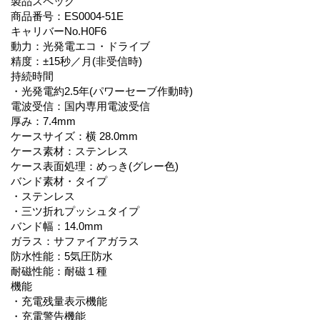
製品スペック
商品番号：ES0004-51E
キャリバーNo.H0F6
動力：光発電エコ・ドライブ
精度：±15秒／月(非受信時)
持続時間
・光発電約2.5年(パワーセーブ作動時)
電波受信：国内専用電波受信
厚み：7.4mm
ケースサイズ：横 28.0mm
ケース素材：ステンレス
ケース表面処理：めっき(グレー色)
バンド素材・タイプ
・ステンレス
・三ツ折れプッシュタイプ
バンド幅：14.0mm
ガラス：サファイアガラス
防水性能：5気圧防水
耐磁性能：耐磁１種
機能
・充電残量表示機能
・充電警告機能