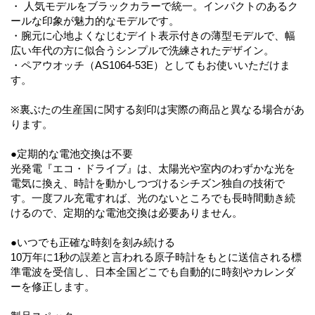
・ 人気モデルをブラックカラーで統一。インパクトのあるク
ールな印象が魅力的なモデルです。
・腕元に心地よくなじむデイト表示付きの薄型モデルで、幅
広い年代の方に似合うシンプルで洗練されたデザイン。
・ペアウオッチ（AS1064-53E）としてもお使いいただけま
す。
※裏ぶたの生産国に関する刻印は実際の商品と異なる場合があ
ります。
●定期的な電池交換は不要
光発電『エコ・ドライブ』は、太陽光や室内のわずかな光を
電気に換え、時計を動かしつづけるシチズン独自の技術で
す。一度フル充電すれば、光のないところでも長時間動き続
けるので、定期的な電池交換は必要ありません。
●いつでも正確な時刻を刻み続ける
10万年に1秒の誤差と言われる原子時計をもとに送信される標
準電波を受信し、日本全国どこでも自動的に時刻やカレンダ
ーを修正します。