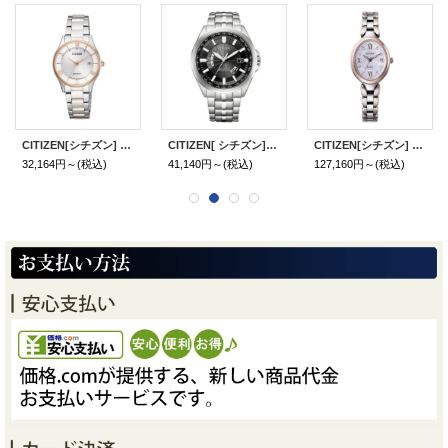
CITIZEN[シチズン] CITIZEN コレクション[シチズンコレクション] ES0002-57A エコ・ドライブ電波時計 ペアーモデル レディース 正規品
CITIZEN[ シチズン]CITIZEN コレクション[シチズンコレクション] CB0011-69E エコ・ドライブ電波時計（ワールドタイム機能） 正規品
CITIZEN[シチズン] EXCEED[エクシード] ES9515-53N 光発電エコ・ドライブ電波時計 ダイレクトフライト レディス 正規品
32,164円～
(税込)
41,140円～
(税込)
127,160円～
(税込)