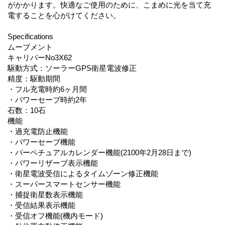
がかかります。快適なご使用のために、こまめに光を当て充
電することを心がけてください。
Specifications
ムーブメント
キャリバーNo3X62
駆動方式：ソーラーGPS衛星電波修正
精度：駆動期間
・フル充電時約6ヶ月間
・パワーセーブ時約2年
石数：10石
機能
・過充電防止機能
・パワーセーブ機能
・パーペチュアルカレンダー機能(2100年2月28日まで)
・パワーリザーブ表示機能
・衛星電波受信によるタイムゾーン修正機能
・スーパースマートセンサー機能
・捕捉衛星数表示機能
・受信結果表示機能
・受信オフ機能(機内モード)