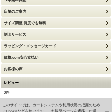
店舗のご案内
サイズ調整 何度でも無料
刻印サービス
ラッピング・メッセージカード
価格.com安心支払い
お客様の声
レビュー
0
件
ホーム
|
ショッピングカート
このサイトでは、カートシステムや利用状況の把握のため
特定商取引法に基づく表記
|
ご利用ガイド
にCookieなどを使います。これ以降ページを遷移した場