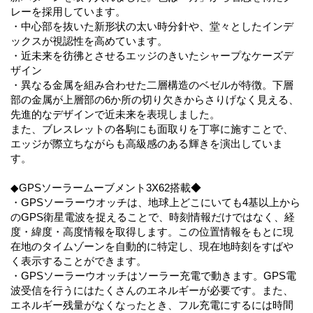
レーを採用しています。
・中心部を抜いた新形状の太い時分針や、堂々としたインデ
ックスが視認性を高めています。
・近未来を彷彿とさせるエッジのきいたシャープなケーズデ
ザイン
・異なる金属を組み合わせた二層構造のベゼルが特徴。下層
部の金属が上層部の6か所の切り欠きからさりげなく見える、
先進的なデザインで近未来を表現しました。
また、ブレスレットの各駒にも面取りを丁寧に施すことで、
エッジが際立ちながらも高級感のある輝きを演出していま
す。
◆GPSソーラームーブメント3X62搭載◆
・GPSソーラーウオッチは、地球上どこにいても4基以上から
のGPS衛星電波を捉えることで、時刻情報だけではなく、経
度・緯度・高度情報を取得します。この位置情報をもとに現
在地のタイムゾーンを自動的に特定し、現在地時刻をすばや
く表示することができます。
・GPSソーラーウオッチはソーラー充電で動きます。GPS電
波受信を行うにはたくさんのエネルギーが必要です。また、
エネルギー残量がなくなったとき、フル充電にするには時間