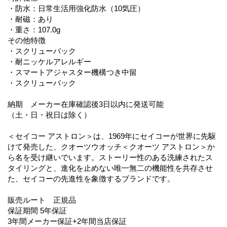
・防水：日常生活用強化防水（10気圧）
・耐磁：あり
・重さ：107.0g
その他特徴
・スクリューバック
・耐ニッケルアレルギー
・スマートアジャスター機構つき中留
・スクリューバック
納期 メーカー在庫確認後3日以内に発送可能
（土・日・祝日は除く）
＜セイコー アストロン＞は、1969年にセイコーが世界に先駆
けて発売した、クオーツウオッチ＜クオーツ アストロン＞か
ら名を受け継いでいます。ストーリー性のある洗練されたス
タイリングと、進化を止めない唯一無二の機能性を共存させ
た、セイコーの先進性を象徴するブランドです。
販売ルート 正規品
保証期間 5年保証
3年間メーカー保証+2年間当店保証