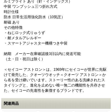
ルミブライト あり（針・インデックス）
中留 ワンプッシュ三つ折れ方式
時計仕様
防水 日常生活用強化防水（10気圧）
耐磁 あり
その他特徴
・ねじロック式りゅうず
・耐メタルアレルギー
・スマートアジャスター機構つき中留
納期 メーカー在庫確認後3日以内に発送可能
（土・日・祝日は除く）
＜セイコー アストロン＞は、1969年にセイコーが世界に先駆
けて発売した、クオーツウオッチ＜クオーツ アストロン＞か
ら名を受け継いでいます。ストーリー性のある洗練されたス
タイリングと、進化を止めない唯一無二の機能性を共存させ
た、セイコーの先進性を象徴するブランドです。
関連商品