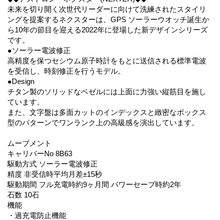
未来を切り開く次世代リーダーに向けて洗練されたスタイリ
ングを提案するネクスターは、GPS ソーラーウオッチ誕生か
ら10年の節目を迎える2022年に登場した新デザインシリーズ
です。
●ソーラー電波修正
高精度を保つセシウム原子時計をもとに送信される標準電波
を受信し、時刻修正を行うモデル。
●Design
チタン製のソリッドなベゼルには上面に力強い縦筋目を施し
ています。
また、文字盤は多面カットのインデックスと緻密なボックス
型のパターンでワンランク上の高級感を演出しています。
ムーブメント
キャリバーNo 8B63
駆動方式 ソーラー電波修正
精度 非受信時平均月差±15秒
駆動期間 フル充電時約9ヶ月間 パワーセーブ時約2年
石数 10石
機能
・過充電防止機能