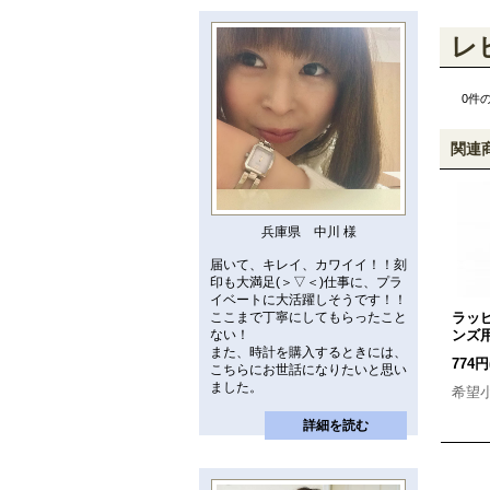
レ
0
件
関連
兵庫県 中川 様
届いて、キレイ、カワイイ！！刻
印も大満足(＞▽＜)仕事に、プラ
イベートに大活躍しそうです！！
ラッ
ここまで丁寧にしてもらったこと
ンズ
ない！
また、時計を購入するときには、
774円
こちらにお世話になりたいと思い
ました。
希望
詳細を読む