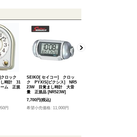
コー]クロック
SEIKO[ セイコー] クロッ
SEIKO[ セイコー]クロック
まし時計 31
ク PYXIS[ピクシス] NR5
PYXIS[ピクシス] NR454W
ラーム 正規
23W 目覚まし時計 大音
目覚まし時計 大音量アラ
量 正規品
[
NR523W
]
ーム「ライデン」シリーズ
正規品
[
NR454W
]
7,700円
(税込)
4,389円
(税込)
050円
希望小売価格
:
11,000円
希望小売価格
:
6,270円