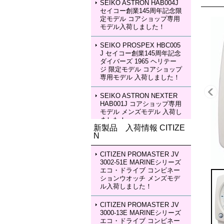
SEIKO ASTRON HAB004J
セイコー創業145周年記念限
定モデル コアショップ専用
モデル入荷しました！
SEIKO PROSPEX HBC005
J セイコー創業145周年記念
ダイバーズ 1965 ヘリテー
ジ 限定モデル コアショップ
専用モデル 入荷しました！
SEIKO ASTRON NEXTER
HAB001J コアショップ専用
モデル メンズモデル 入荷し
ました！
新製品 入荷情報 CITIZE
N
SEIKO ASTRON NEXTER
HAB002J コアショップ専用
モデル メンズモデル 入荷し
CITIZEN PROMASTER JV
ました！
3002-51E MARINEシリーズ
エコ・ドライブ コンビネー
ションウオッチ メンズモデ
SEIKO LUKIA HEA003J LU
ル入荷しました！
KIA Grow with DAICHI MIU
RA Limited Edition レディー
スモデル 入荷しました！
CITIZEN PROMASTER JV
3000-13E MARINEシリーズ
エコ・ドライブ コンビネー
SEIKO LUKIA HEA004J LU