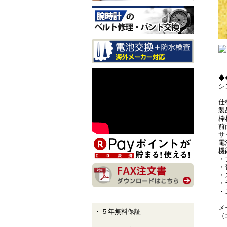
CITIZEN EXCEED CB1147-
61E LIGHT in BLACK Eco-
Drive 50th Anniversary Editi
on メンズモデル 入荷しま
した！
CITIZEN ATTESA AT8384-5
8E LIGHT in BLACK Eco-Dr
◆
ive 50th Anniversary Edition
シ
メンズモデル 入荷しまし
た！
仕
製
枠
CITIZEN XC hikari collectio
前
n ES9495-59E LIGHT in BL
サ
ACK Eco-Drive 50th Anniver
電
sary Edition レディースモデ
機
ル 入荷しました！
・
・
・
・
・
メ
５年無料保証
（