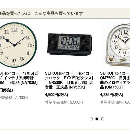
商品を買った人は、こんな商品も買っています
O[ セイコー] PYXIS[ピ
SEIKO[セイコー] セイコー
SEIKO[ セイ
ス] インテリア掛時計
クロック PYXIS[ピクシス]
QM750G 目覚
03M 正規品
[
NA703M
]
NR539K 目覚まし時計大
曲のメロディア
音量 正規品
[
NR539K
]
品
[
QM750G
]
0円
(税込)
4,500円
(税込)
4,235円
(税込)
小売価格
:
7,700円
希望小売価格
:
5,500円
希望小売価格
:
6,