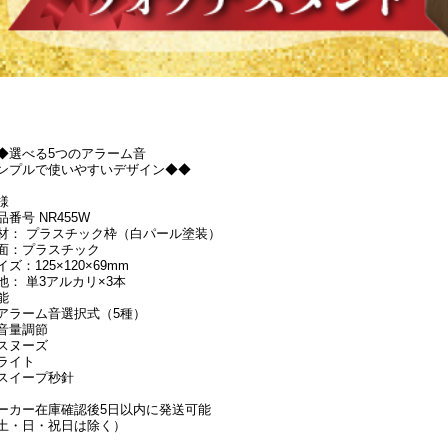
◆選べる5つのアラーム音
ンプルで使いやすいデザイン◆◆
様
品番号 NR455W
材： プラスチック枠（白パール塗装）
面：プラスチック
イズ：125×120×69mm
池： 単3アルカリ×3本
能
アラーム音選択式（5種）
音量調節
スヌーズ
ライト
スイープ秒針
ーカー在庫確認後5日以内に発送可能
土・日・祝日は除く）