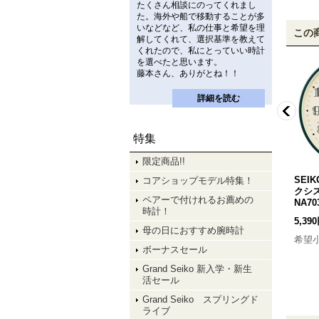
たくさん相談にのってくれまし
た。海外や船で移動することが多
いなどなど、私の仕事と希望を理
この
解してくれて、選択基準を教えて
くれたので、私にとっていい時計
を選べたと思います。
藤本さん、ありがとね！！
詳細を読む
特集
限定商品!!
コー
SEIKO[ セイコー]クロック
SEIKO[ セイコー] PYXIS[ピ
SEIK
コアショップモデル特集！
覚ま
PYXIS[ピクシス] NR455P
クシス] インテリア掛時計
クシ
ペアーで付けれるお薦めの
規
目覚まし時計 アラーム音選
NA703N 正規品
[
NA703N
]
NA7
時計！
択式 正規品
[
NR455P
]
5,390円
(税込)
5,39
母の日におすすめ腕時計
3,850円
(税込)
希望小売価格
:
7,700円
希望
ボーナスセール
希望小売価格
:
5,500円
Grand Seiko 新入学・新生
活セール
Grand Seiko スプリングド
ライブ