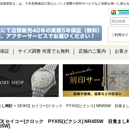
チ倶楽部富士」は、５年長期保証の安心とバンド調整や刻印サービスなど信頼を第一に真心
ご利用ガイ
保証
サイズ調整 何度でも無料
店舗のご案内
お客さ
まし時計
>
SEIKO[ セイコー]クロック PYXIS[ピクシス] NR455W 
KO[ セイコー]クロック PYXIS[ピクシス] NR455W 目
55W
]