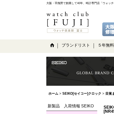
大阪・羽曳野で創業して40年、時計専門店「ウォッ
ブランドリスト
５年無料
ホーム
>
SEIKO[セイコー]クロック
>
目覚
新製品 入荷情報 SEIKO
SEI
[
NR4