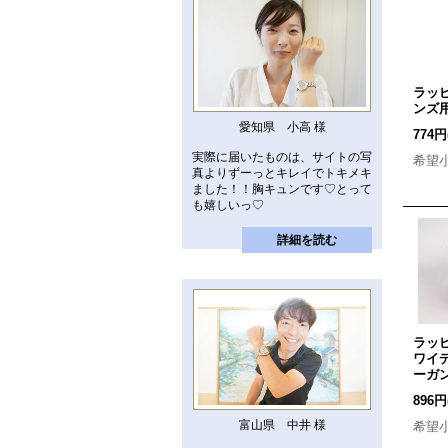
ラッ
ンズ
愛知県 小高 様
774円
実際に届いたものは、サイトの写
希望
真よりずーっとキレイでトキメキ
ました！！胸キュンです♡とって
も嬉しいっ♡
詳細を読む
ラッ
ワイ
ーガ
896円
富山県 中井 様
希望