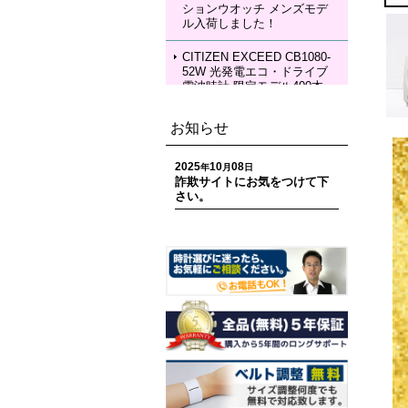
ションウオッチ メンズモデ
KIA Grow with DAICHI MIU
ル入荷しました！
RA Limited Edition メカニカ
ルウォッチ レディースモデ
ル 入荷しました！
CITIZEN EXCEED CB1080-
52W 光発電エコ・ドライブ
電波時計 限定モデル400本
ペアモデル メンズモデル 入
荷しました！
お知らせ
CITIZEN EXCEED EC1120-
59W 光発電エコ・ドライブ
2025
10
08
年
月
日
電波時計 限定モデル400本
詐欺サイトにお気をつけて下
ペアモデル レディースモデ
さい。
ル 入荷しました！
CITIZEN ATTESA CC4107-
80H ACT Line 光発電エコ・
ドライブ GPS衛星電波時計
限定モデル 世界限定1,800
本 メンズモデル 入荷しまし
た！
CITIZEN ATTESA CC4078-
51E ACT Line LIGHT in BL
ACK Eco-Drive 50th Anniver
sary Edition メンズモデル
入荷しました！