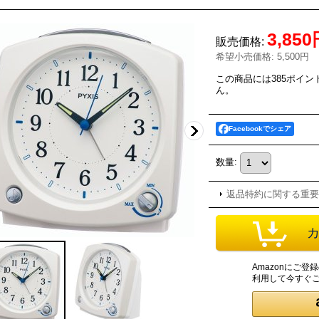
3,85
販売価格
:
希望小売価格
:
5,500円
この商品には385ポイ
ん。
Facebookでシェア
数量
:
返品特約に関する重要
Amazonにご
利用して今すぐ