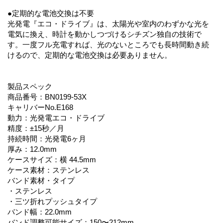
●定期的な電池交換は不要
光発電『エコ・ドライブ』は、太陽光や室内のわずかな光を
電気に換え、時計を動かしつづけるシチズン独自の技術で
す。一度フル充電すれば、光のないところでも長時間動き続
けるので、定期的な電池交換は必要ありません。
製品スペック
商品番号：BN0199-53X
キャリバーNo.E168
動力：光発電エコ・ドライブ
精度：±15秒／月
持続時間：光発電6ヶ月
厚み：12.0mm
ケースサイズ：横 44.5mm
ケース素材：ステンレス
バンド素材・タイプ
・ステンレス
・三ツ折れプッシュタイプ
バンド幅：22.0mm
バンド調整可能サイズ：150〜212mm