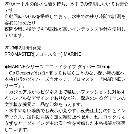
200メートルの耐水性能を持ち、水中での使用においても安心
です。
自動回転ベゼルを搭載しており、水中での残り時間の計測を
容易に行えたり、
夜間や暗い場所でも視認性が高いインデックスや針を使用し
ています。
2023年2月9日発売
PROMASTER[プロマスター] MARINE
◆MARINEシリーズ エコ・ドライブ ダイバー200m◆
・Go Deeperどれだけ潜っても届くことのない深い海の底へ。
本格仕様のダイバーズウオッチ。プロマスター「MARINEシ
リーズ」。
・カジュアルからビジネスまで幅広いファッションに対応す
るシンプルなデザインでありながら、深みのあるグリーンの
文字板が腕元に上品な印象を与えます。
・水中や暗い場所でも表示が見やすい夜光仕上げの針とイン
デックス、誤作動を防ぐ逆回転防止ベゼル、ねじロックりゅ
うずなど、ダイビング中の安全性を考慮した本格機能が充実
しています。