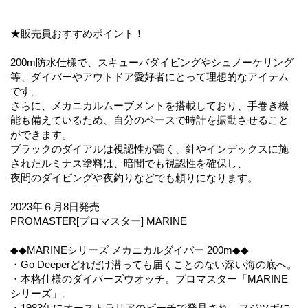
★販売員おすすめポイント！
200m防水仕様で、スキューバダイビングやシュノーケリング
等、ダイバーやアウトドア愛好者にとって理想的なアイテム
です。
さらに、メカニカルムーブメントを搭載しており、手巻き機
能も備えているため、自分のペースで時計を振動させること
ができます。
ブラックのダイアルは視認性が高く、針やインデックスに施
されたルミナス塗料は、暗闇でも視認性を確保し、
夜間のダイビングや夜釣りなどでも頼りになります。
2023年６月8日発売
PROMASTER[プロマスター] MARINE
◆◆MARINEシリーズ メカニカルダイバー 200m◆◆
・Go Deeperどれだけ潜っても届くことのない深い海の底へ。
・本格仕様のダイバーズウオッチ。プロマスター「MARINE
シリーズ」。
・1983年にオーストラリアのビーチで発見され、フジツボに