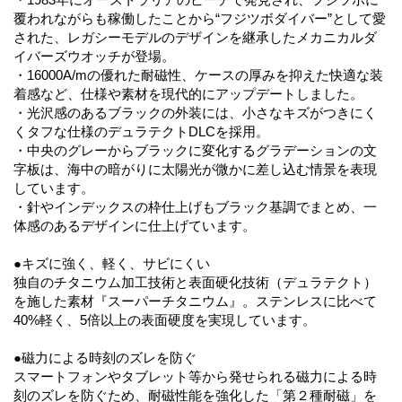
覆われながらも稼働したことから“フジツボダイバー”として愛
された、レガシーモデルのデザインを継承したメカニカルダ
イバーズウオッチが登場。
・16000A/mの優れた耐磁性、ケースの厚みを抑えた快適な装
着感など、仕様や素材を現代的にアップデートしました。
・光沢感のあるブラックの外装には、小さなキズがつきにく
くタフな仕様のデュラテクトDLCを採用。
・中央のグレーからブラックに変化するグラデーションの文
字板は、海中の暗がりに太陽光が微かに差し込む情景を表現
しています。
・針やインデックスの枠仕上げもブラック基調でまとめ、一
体感のあるデザインに仕上げています。
●キズに強く、軽く、サビにくい
独自のチタニウム加工技術と表面硬化技術（デュラテクト）
を施した素材『スーパーチタニウム』。ステンレスに比べて
40%軽く、5倍以上の表面硬度を実現しています。
●磁力による時刻のズレを防ぐ
スマートフォンやタブレット等から発せられる磁力による時
刻のズレを防ぐため、耐磁性能を強化した「第２種耐磁」を