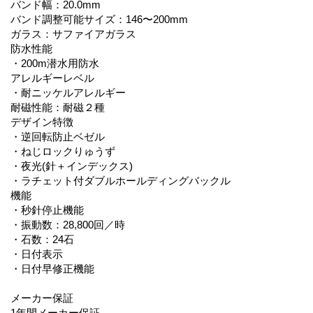
バンド幅：20.0mm
バンド調整可能サイズ：146〜200mm
ガラス：サファイアガラス
防水性能
・200m潜水用防水
アレルギーレベル
・耐ニッケルアレルギー
耐磁性能：耐磁２種
デザイン特徴
・逆回転防止ベゼル
・ねじロックりゅうず
・夜光(針＋インデックス)
・ラチェット付ダブルホールディングバックル
機能
・秒針停止機能
・振動数：28,800回／時
・石数：24石
・日付表示
・日付早修正機能
メーカー保証
1年間メーカー保証