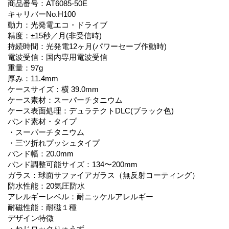
商品番号：AT6085-50E
キャリバーNo.H100
動力：光発電エコ・ドライブ
精度：±15秒／月(非受信時)
持続時間：光発電12ヶ月(パワーセーブ作動時)
電波受信：国内専用電波受信
重量：97g
厚み：11.4mm
ケースサイズ：横 39.0mm
ケース素材：スーパーチタニウム
ケース表面処理：デュラテクトDLC(ブラック色)
バンド素材・タイプ
・スーパーチタニウム
・三ツ折れプッシュタイプ
バンド幅：20.0mm
バンド調整可能サイズ：134〜200mm
ガラス：球面サファイアガラス（無反射コーティング）
防水性能：20気圧防水
アレルギーレベル：耐ニッケルアレルギー
耐磁性能：耐磁１種
デザイン特徴
・ねじロックりゅうず