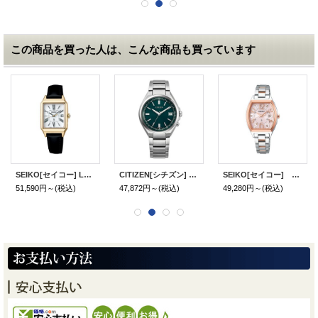
この商品を買った人は、こんな商品も買っています
SEIKO[セイコー] LUKIA[ルキア] SSVW212 LUKIA Grow（ルキア グロウ） ソーラー電波修正 レディースモデル 正規品
CITIZEN[シチズン] CITIZEN コレクション CB1160-55W 光発電エコ・ドライブ電波時計 ダイレクトフライト メンズモデル 正規品
SEIKO[セイコー] LUKIA[ルキア] Essential Collection SSVW214 ソーラー電波 レディースモデル 正規品
51,590円～
(税込)
47,872円～
(税込)
49,280円～
(税込)