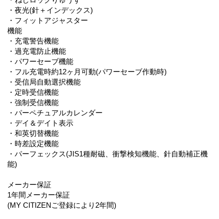
・夜光(針＋インデックス)
・フィットアジャスター
機能
・充電警告機能
・過充電防止機能
・パワーセーブ機能
・フル充電時約12ヶ月可動(パワーセーブ作動時)
・受信局自動選択機能
・定時受信機能
・強制受信機能
・パーペチュアルカレンダー
・デイ＆デイト表示
・和英切替機能
・時差設定機能
・パーフェックス(JIS1種耐磁、衝撃検知機能、針自動補正機
能)
メーカー保証
1年間メーカー保証
(MY CITIZENご登録により2年間)