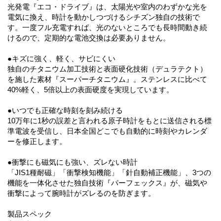
光発電『エコ・ドライブ』は、太陽光や室内のわずかな光を
電気に換え、時計を動かしつづけるシチズン独自の技術で
す。一度フル充電すれば、光のないところでも長時間動き続
けるので、定期的な電池交換は必要ありません。
●キズに強く、軽く、サビにくい
独自のチタニウム加工技術と表面硬化技術（デュラテクト）
を施した素材『スーパーチタニウム』。ステンレスに比べて
40%軽く、5倍以上の表面硬度を実現しています。
●いつでも正確な時刻を刻み続ける
10万年に1秒の誤差と言われる原子時計をもとに送信される標
準電波を受信し、日本全国どこでも自動的に時刻やカレンダ
ーを修正します。
●衝撃にも磁気にも強い、ズレない時計
「JIS1種耐磁」「衝撃検知機能」「針自動補正機能」、3つの
機能を一体化させた独自技術『パーフェックス』が、磁気や
衝撃によって腕時計がズレるのを防ぎます。
製品スペック