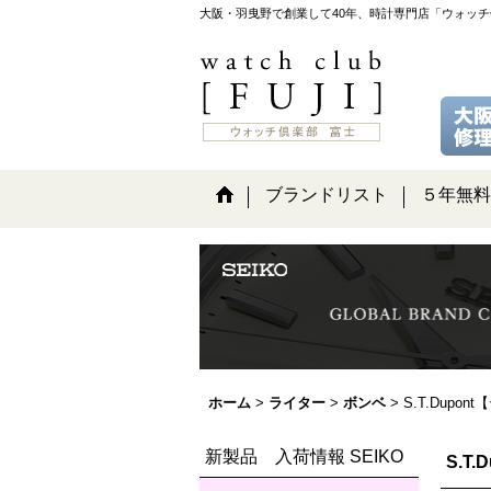
大阪・羽曳野で創業して40年、時計専門店「ウォッ
ブランドリスト
５年無料
ホーム
>
ライター
>
ボンベ
>
S.T.Dup
新製品 入荷情報 SEIKO
S.T