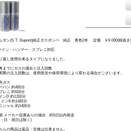
ュポン(S.T. Dupont)純正ガスボンベ 純正 青色2本 定価 ￥9.000(税抜き
ライン・ハンマー・スプレニ対応
り返し使用出来るタイプになりました。
考までにガスの適合と注入回数
実際の注入回数は、使用状況や保管環境により変わる場合がございます。
色ガス
ーバン 約4回分
ブレニ 約5回分
インD 約12回分
ライン8 約14回分
ニシャル 約14回分
期 メーカー在庫ありの場合 約5日以内発送
土・日・祝日は除く)
ちらの商品は返品・交換は出来ません。