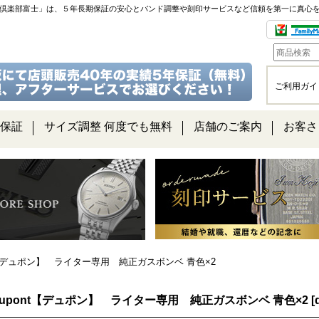
チ倶楽部富士」は、５年長期保証の安心とバンド調整や刻印サービスなど信頼を第一に真心
ご利用ガイ
保証
サイズ調整 何度でも無料
店舗のご案内
お客さ
ont【デュポン】 ライター専用 純正ガスボンベ 青色×2
.Dupont【デュポン】 ライター専用 純正ガスボンベ 青色×2
[