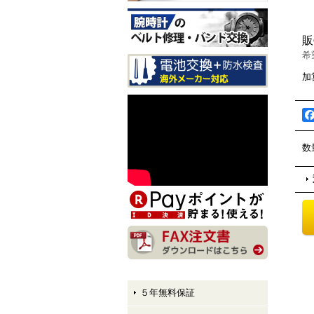
CITIZEN EXCEED CB1147-
61E LIGHT in BLACK Eco-
販
Drive 50th Anniversary Editi
希
on メンズモデル 入荷しま
した！
加
CITIZEN ATTESA AT8384-5
8E LIGHT in BLACK Eco-Dr
ive 50th Anniversary Edition
メンズモデル 入荷しまし
た！
数
CITIZEN XC hikari collectio
n ES9495-59E LIGHT in BL
ACK Eco-Drive 50th Anniver
sary Edition レディースモデ
ル 入荷しました！
５年無料保証