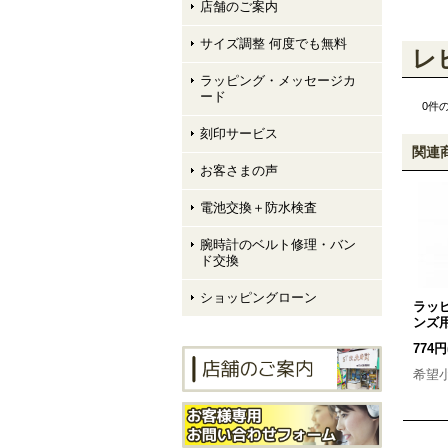
店舗のご案内
サイズ調整 何度でも無料
レ
ラッピング・メッセージカ
ード
0
件
刻印サービス
関連
お客さまの声
電池交換＋防水検査
腕時計のベルト修理・バン
ド交換
ショッピングローン
ラッ
ンズ
774円
希望