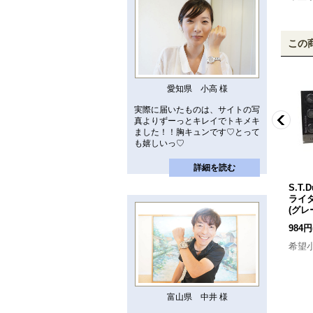
この
愛知県 小高 様
実際に届いたものは、サイトの写
真よりずーっとキレイでトキメキ
ました！！胸キュンです♡とって
も嬉しいっ♡
詳細を読む
】
S.T.Dupont【デュポン】
S.T.Dupont【デュポン】
S.T
ン
ライター専用 純正ガスボン
ライター専用 純正ガスボン
ライ
ベ 黄色×2
[
dye*2
]
ベ 緑色×2
[
dgr*2
]
(グレ
7,000円
(税込)
7,000円
(税込)
984円
希望小売価格
:
9,900円
希望小売価格
:
9,900円
希望
富山県 中井 様