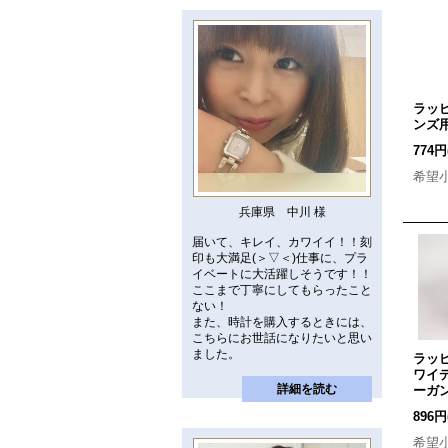
ラッ
ンズ
774円
希望
兵庫県 中川 様
届いて、キレイ、カワイイ！！刻
印も大満足(＞▽＜)仕事に、プラ
イベートに大活躍しそうです！！
ここまで丁寧にしてもらったこと
ない！
また、時計を購入するときには、
こちらにお世話になりたいと思い
ました。
ラッ
ワイ
詳細を読む
ーガ
896円
希望