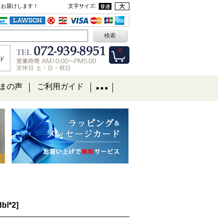
をお届けします！
文字サイズ
:
0
ド
まの声
ご利用ガイド
dbl*2
]