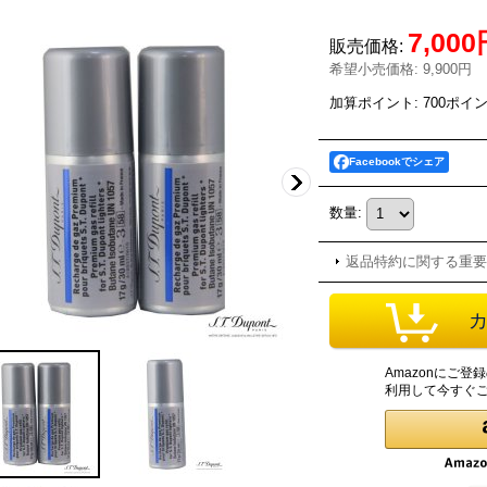
7,00
販売価格
:
希望小売価格
:
9,900円
加算ポイント: 700ポイ
Facebookでシェア
数量
:
返品特約に関する重要
Amazonにご
利用して今すぐ