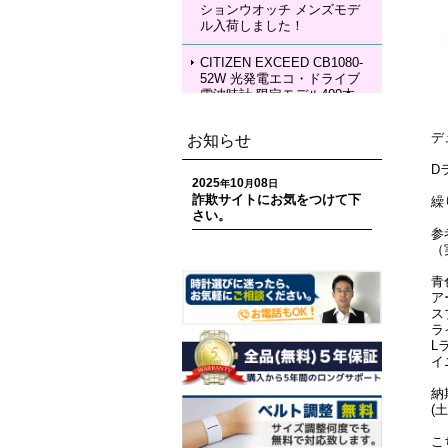
ションウオッチ メンズモデ
KIA Grow with DAICHI MIU
ル入荷しました！
RA Limited Edition メカニカ
ルウォッチ レディースモデ
ル 入荷しました！
CITIZEN EXCEED CB1080-
52W 光発電エコ・ドライブ
電波時計 限定モデル400本
ペアモデル メンズモデル 入
荷しました！
デ
お知らせ
CITIZEN EXCEED EC1120-
D
59W 光発電エコ・ドライブ
2025
10
08
年
月
日
電波時計 限定モデル400本
詐欺サイトにお気をつけて下
繰
ペアモデル レディースモデ
さい。
ル 入荷しました！
参
（
CITIZEN ATTESA CC4107-
80H ACT Line 光発電エコ・
青
ドライブ GPS衛星電波時計
ア
限定モデル 世界限定1,800
ス
本 メンズモデル 入荷しまし
ラ
た！
L
イ
CITIZEN ATTESA CC4078-
納
51E ACT Line LIGHT in BL
(
ACK Eco-Drive 50th Anniver
sary Edition メンズモデル
こ
入荷しました！