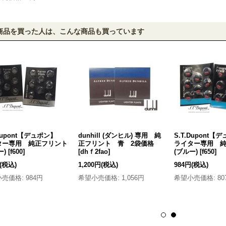
商品を買った人は、こんな商品も買っています
.Dupont【デュポン】
dunhill (ダンヒル) 専用 純
S.T.Dupont
ター専用 純正フリント
正フリント 青 2袋価格
ライター専用 
ー)
[
f600
]
[
dhｆ2fao
]
(ブルー)
[
f650
]
(税込)
1,200円
(税込)
984円
(税込)
小売価格
:
984円
希望小売価格
:
1,056円
希望小売価格
:
80