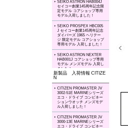
SEIKO ASTRON HAB004J
セイコー創業145周年記念限
定モデル コアショップ専用
モデル入荷しました！
SEIKO PROSPEX HBC005
J セイコー創業145周年記念
ダイバーズ 1965 ヘリテー
ジ 限定モデル コアショップ
専用モデル 入荷しました！
SEIKO ASTRON NEXTER
HAB001J コアショップ専用
モデル メンズモデル 入荷し
ました！
新製品 入荷情報 CITIZE
N
SEIKO ASTRON NEXTER
HAB002J コアショップ専用
モデル メンズモデル 入荷し
CITIZEN PROMASTER JV
ました！
3002-51E MARINEシリーズ
エコ・ドライブ コンビネー
ションウオッチ メンズモデ
SEIKO LUKIA HEA003J LU
ル入荷しました！
KIA Grow with DAICHI MIU
RA Limited Edition レディー
スモデル 入荷しました！
CITIZEN PROMASTER JV
3000-13E MARINEシリーズ
エコ・ドライブ コンビネー
SEIKO LUKIA HEA004J LU