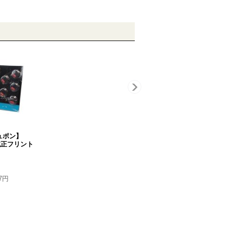
【デュポン】
純正フリント
7円