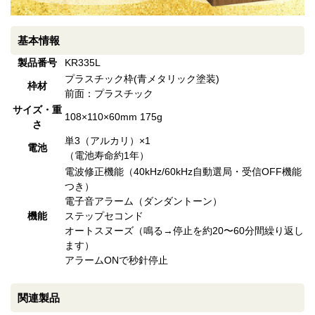
基本情報
製品番号
KR335L
プラスチック枠(青メタリック塗装)
枠材
前面：プラスチック
サイズ・重
108×110×60mm 175g
さ
単3（アルカリ）×1
電池
（電池寿命約1年）
電波修正機能（40kHz/60kHz自動選局・受信OFF機能
つき）
電子音アラーム（ダンダントーン）
機能
ステップセコンド
オートスヌーズ（鳴る→停止を約20〜60分間繰り返し
ます）
アラームONで秒針停止
関連製品