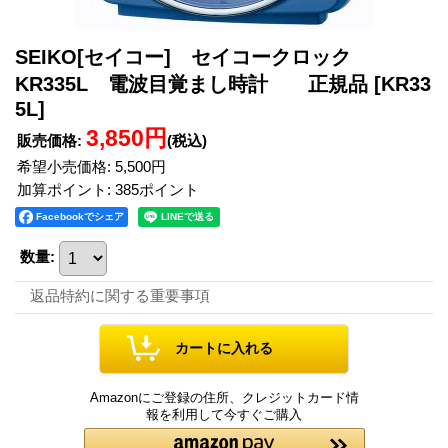
SEIKO[セイコー] セイコークロック
KR335L 電波目覚まし時計 正規品
[KR33
5L]
3,850円
販売価格
:
(税込)
希望小売価格
:
5,500円
加算ポイント: 385ポイント
Facebookでシェア
数量
:
返品特約に関する重要事項
Amazonにご登録の住所、クレジットカード情
報を利用して今すぐご購入