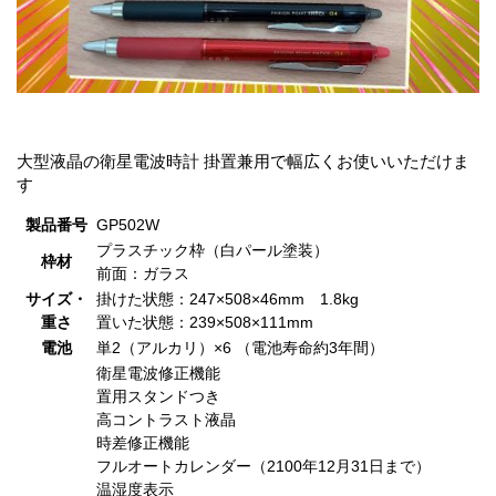
大型液晶の衛星電波時計 掛置兼用で幅広くお使いいただけま
す
製品番号
GP502W
プラスチック枠（白パール塗装）
枠材
前面：ガラス
サイズ・
掛けた状態：247×508×46mm 1.8kg
重さ
置いた状態：239×508×111mm
電池
単2（アルカリ）×6 （電池寿命約3年間）
衛星電波修正機能
置用スタンドつき
高コントラスト液晶
時差修正機能
フルオートカレンダー（2100年12月31日まで）
温湿度表示