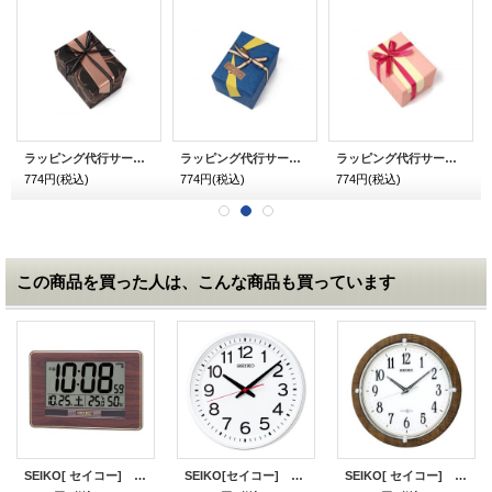
ラッピング代行サービス メンズ用 チョコ
ラッピング代行サービス メンズ用 和柄 青
ラッピング代行サービス レディース用 和柄 ピンク
774円
(税込)
774円
(税込)
774円
(税込)
この商品を買った人は、こんな商品も買っています
SEIKO[ セイコー] セイコークロック SQ446B デジタル時計 ソーラー 電波クロック 正規品
SEIKO[セイコー] クロック GP219W 掛時計 オフィスタイプ 衛星電波クロック 正規品
SEIKO[ セイコー] セイコークロック GP212B 衛星電波（スペースリンク）掛け時計 正規品