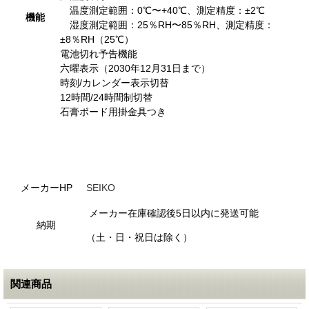
温度測定範囲：0℃〜+40℃、測定精度：±2℃
機能
湿度測定範囲：25％RH〜85％RH、測定精度：
±8％RH（25℃）
電池切れ予告機能
六曜表示（2030年12月31日まで）
時刻/カレンダー表示切替
12時間/24時間制切替
石膏ボード用掛金具つき
メーカーHP
SEIKO
メーカー在庫確認後5日以内に発送可能
納期
（土・日・祝日は除く）
関連商品