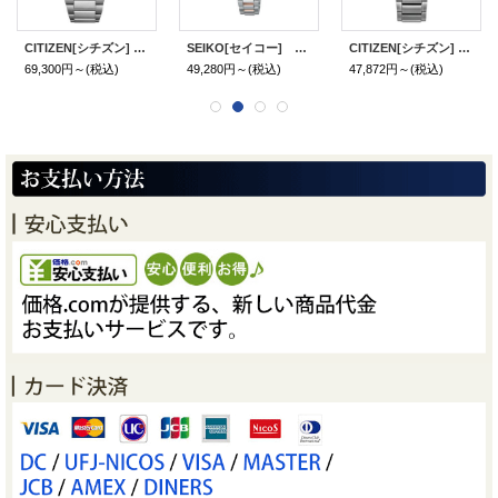
CITIZEN[シチズン] ATTESA [アテッサ] CB3044-55E ACT Line 光発電エコ・ドライブ電波時計 ダイレクトフライト メンズモデル 正規品
SEIKO[セイコー] LUKIA[ルキア] Essential Collection SSVW214 ソーラー電波 レディースモデル 正規品
CITIZEN[シチズン] CITIZEN コレクション CB1160-55L 光発電エコ・ドライブ電波時計 ダイレクトフライト メンズモデル 正規品
69,300円～
(税込)
49,280円～
(税込)
47,872円～
(税込)