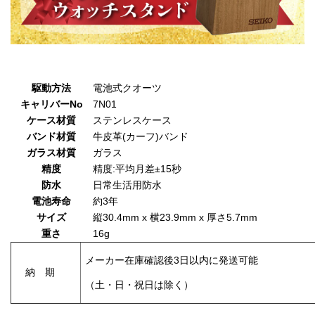
駆動方法
電池式クオーツ
キャリバーNo
7N01
ケース材質
ステンレスケース
バンド材質
牛皮革(カーフ)バンド
ガラス材質
ガラス
精度
精度:平均月差±15秒
防水
日常生活用防水
電池寿命
約3年
サイズ
縦30.4mm x 横23.9mm x 厚さ5.7mm
重さ
16g
メーカー在庫確認後3日以内に
納 期
（土・日・祝日は除く）