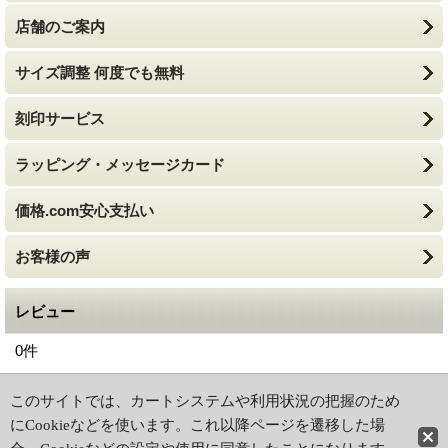
店舗のご案内
サイズ調整 何度でも無料
刻印サービス
ラッピング・メッセージカード
価格.com安心支払い
お客様の声
レビュー
0
件
ホーム
|
ショッピングカート
このサイトでは、カートシステムや利用状況の把握のため
特定商取引法に基づく表記
|
ご利用ガイド
にCookieなどを使います。これ以降ページを遷移した場