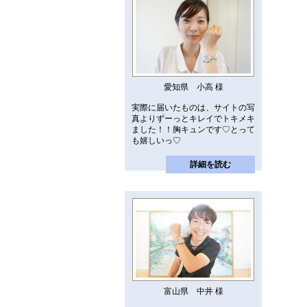
愛知県 小高 様
実際に届いたものは、サイトの写
真よりずーっとキレイでトキメキ
ました！！胸キュンです♡とって
も嬉しいっ♡
詳細を読む
富山県 中井 様