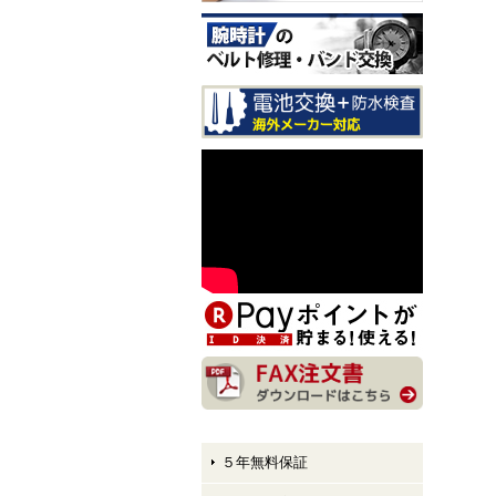
CITIZEN EXCEED CB1147-
61E LIGHT in BLACK Eco-
Drive 50th Anniversary Editi
on メンズモデル 入荷しま
した！
CITIZEN ATTESA AT8384-5
8E LIGHT in BLACK Eco-Dr
ive 50th Anniversary Edition
メンズモデル 入荷しまし
た！
CITIZEN XC hikari collectio
n ES9495-59E LIGHT in BL
ACK Eco-Drive 50th Anniver
sary Edition レディースモデ
ル 入荷しました！
５年無料保証