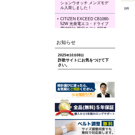
ションウオッチ メンズモデ
KIA Grow with DAICHI MIU
ル入荷しました！
0
件
RA Limited Edition メカニカ
ルウォッチ レディースモデ
ル 入荷しました！
CITIZEN EXCEED CB1080-
52W 光発電エコ・ドライブ
電波時計 限定モデル400本
ペアモデル メンズモデル 入
荷しました！
お知らせ
CITIZEN EXCEED EC1120-
59W 光発電エコ・ドライブ
2025
10
08
年
月
日
電波時計 限定モデル400本
詐欺サイトにお気をつけて下
ペアモデル レディースモデ
さい。
ル 入荷しました！
CITIZEN ATTESA CC4107-
80H ACT Line 光発電エコ・
ドライブ GPS衛星電波時計
限定モデル 世界限定1,800
本 メンズモデル 入荷しまし
た！
CITIZEN ATTESA CC4078-
51E ACT Line LIGHT in BL
ACK Eco-Drive 50th Anniver
sary Edition メンズモデル
入荷しました！