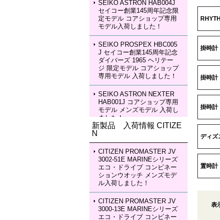
SEIKO ASTRON HAB004J
セイコー創業145周年記念限
定モデル コアショップ専用
RHYT
モデル入荷しました！
SEIKO PROSPEX HBC005
掛時計
J セイコー創業145周年記念
ダイバーズ 1965 ヘリテー
ジ 限定モデル コアショップ
専用モデル 入荷しました！
掛時計
SEIKO ASTRON NEXTER
HAB001J コアショップ専用
掛時計
モデル メンズモデル 入荷し
ました！
新製品 入荷情報 CITIZE
N
SEIKO ASTRON NEXTER
ディズ
HAB002J コアショップ専用
モデル メンズモデル 入荷し
CITIZEN PROMASTER JV
ました！
3002-51E MARINEシリーズ
置時計
エコ・ドライブ コンビネー
ションウオッチ メンズモデ
SEIKO LUKIA HEA003J LU
ル入荷しました！
KIA Grow with DAICHI MIU
RA Limited Edition レディー
スモデル 入荷しました！
CITIZEN PROMASTER JV
表
3000-13E MARINEシリーズ
エコ・ドライブ コンビネー
SEIKO LUKIA HEA004J LU