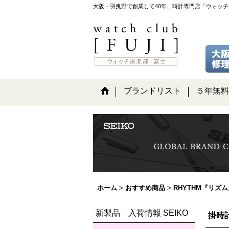
大阪・羽曳野で創業して40年、時計専門店「ウォッ
ブランドリスト
５年無料
ホーム
>
おすすめ商品
>
RHYTHM『リズ
新製品 入荷情報 SEIKO
掛時