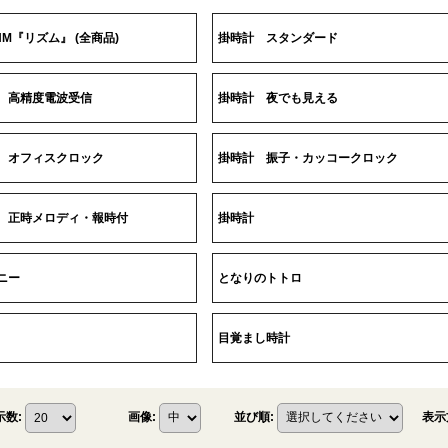
HM『リズム』 (全商品)
掛時計 スタンダード
 高精度電波受信
掛時計 夜でも見える
 オフィスクロック
掛時計 振子・カッコークロック
 正時メロディ・報時付
掛時計
ニー
となりのトトロ
目覚まし時計
表示
示数
:
画像
:
並び順
: