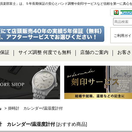
チ倶楽部富士」は、５年長期保証の安心とバンド調整や刻印サービスなど信頼を第一に真心
ご利用ガイ
保証
サイズ調整 何度でも無料
店舗のご案内
お客さ
ム』
>
掛時計 カレンダー/温湿度計付
計 カレンダー/温湿度計付
[
おすすめ商品
]