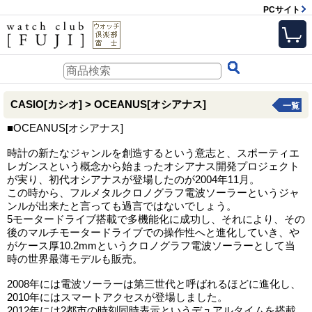
PCサイト
CASIO[カシオ] > OCEANUS[オシアナス]
一覧
■OCEANUS[オシアナス]
時計の新たなジャンルを創造するという意志と、スポーティエ
レガンスという概念から始まったオシアナス開発プロジェクト
が実り、初代オシアナスが登場したのが2004年11月。
この時から、フルメタルクロノグラフ電波ソーラーというジャ
ンルが出来たと言っても過言ではないでしょう。
5モータードライブ搭載で多機能化に成功し、それにより、その
後のマルチモータードライブでの操作性へと進化していき、や
がケース厚10.2mmというクロノグラフ電波ソーラーとして当
時の世界最薄モデルも販売。
2008年には電波ソーラーは第三世代と呼ばれるほどに進化し、
2010年にはスマートアクセスが登場しました。
2012年には2都市の時刻同時表示というデュアルタイムを搭載