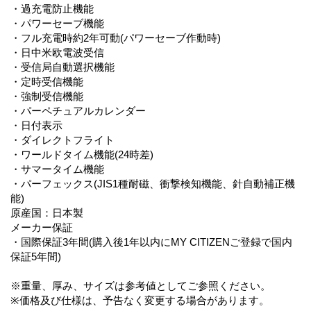
・過充電防止機能
・パワーセーブ機能
・フル充電時約2年可動(パワーセーブ作動時)
・日中米欧電波受信
・受信局自動選択機能
・定時受信機能
・強制受信機能
・パーペチュアルカレンダー
・日付表示
・ダイレクトフライト
・ワールドタイム機能(24時差)
・サマータイム機能
・パーフェックス(JIS1種耐磁、衝撃検知機能、針自動補正機
能)
原産国：日本製
メーカー保証
・国際保証3年間(購入後1年以内にMY CITIZENご登録で国内
保証5年間)
※重量、厚み、サイズは参考値としてご参照ください。
※価格及び仕様は、予告なく変更する場合があります。