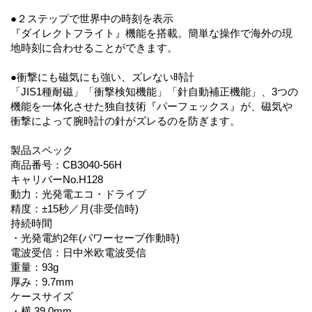
●２ステップで世界中の時刻を表示
『ダイレクトフライト』機能を搭載。簡単な操作で海外の現
地時刻に合わせることができます。
●衝撃にも磁気にも強い、ズレない時計
「JIS1種耐磁」「衝撃検知機能」「針自動補正機能」、3つの
機能を一体化させた独自技術『パーフェックス』が、磁気や
衝撃によって腕時計の針がズレるのを防ぎます。
製品スペック
商品番号：CB3040-56H
キャリバーNo.H128
動力：光発電エコ・ドライブ
精度：±15秒／月(非受信時)
持続時間
・光発電約2年(パワーセーブ作動時)
電波受信：日中米欧電波受信
重量：93g
厚み：9.7mm
ケースサイズ
・横 39.0mm