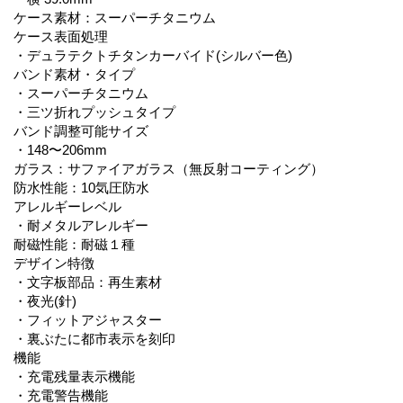
ケース素材：スーパーチタニウム
ケース表面処理
・デュラテクトチタンカーバイド(シルバー色)
バンド素材・タイプ
・スーパーチタニウム
・三ツ折れプッシュタイプ
バンド調整可能サイズ
・148〜206mm
ガラス：サファイアガラス（無反射コーティング）
防水性能：10気圧防水
アレルギーレベル
・耐メタルアレルギー
耐磁性能：耐磁１種
デザイン特徴
・文字板部品：再生素材
・夜光(針)
・フィットアジャスター
・裏ぶたに都市表示を刻印
機能
・充電残量表示機能
・充電警告機能