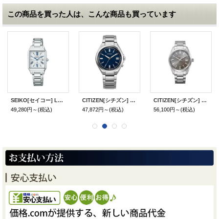
この商品を買った人は、こんな商品も買っています
SEIKO[セイコー] LUKIA[ルキア] SSVW209 LUKIA Grow（ルキア グロウ） ソーラー電波修正 レディースモデル 正規品
CITIZEN[シチズン] CITIZEN コレクション CB1160-55L 光発電エコ・ドライブ電波時計 ダイレクトフライト メンズモデル 正規品
CITIZEN[シチズン] CITIZEN コレクション NB1050-59H メカニカル Cal.9011搭載 メンズモデル 正規品
49,280円～
(税込)
47,872円～
(税込)
56,100円～
(税込)