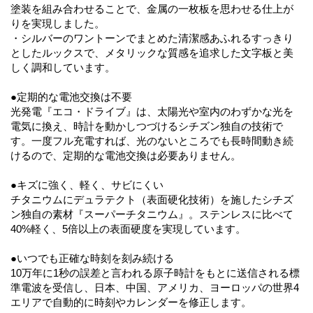
塗装を組み合わせることで、金属の一枚板を思わせる仕上が
りを実現しました。
・シルバーのワントーンでまとめた清潔感あふれるすっきり
としたルックスで、メタリックな質感を追求した文字板と美
しく調和しています。
●定期的な電池交換は不要
光発電『エコ・ドライブ』は、太陽光や室内のわずかな光を
電気に換え、時計を動かしつづけるシチズン独自の技術で
す。一度フル充電すれば、光のないところでも長時間動き続
けるので、定期的な電池交換は必要ありません。
●キズに強く、軽く、サビにくい
チタニウムにデュラテクト（表面硬化技術）を施したシチズ
ン独自の素材『スーパーチタニウム』。ステンレスに比べて
40%軽く、5倍以上の表面硬度を実現しています。
●いつでも正確な時刻を刻み続ける
10万年に1秒の誤差と言われる原子時計をもとに送信される標
準電波を受信し、日本、中国、アメリカ、ヨーロッパの世界4
エリアで自動的に時刻やカレンダーを修正します。