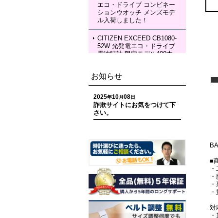
エコ・ドライブ コンビネー
SEIKO LUKIA HEA004J LU
ションウオッチ メンズモデ
KIA Grow with DAICHI MIU
ル入荷しました！
RA Limited Edition メカニカ
ルウォッチ レディースモデ
ル 入荷しました！
CITIZEN EXCEED CB1080-
52W 光発電エコ・ドライブ
電波時計 限定モデル400本
ペアモデル メンズモデル 入
荷しました！
お知らせ
CITIZEN EXCEED EC1120-
59W 光発電エコ・ドライブ
2025
10
08
年
月
日
電波時計 限定モデル400本
詐欺サイトにお気をつけて下
ペアモデル レディースモデ
さい。
ル 入荷しました！
CITIZEN ATTESA CC4107-
80H ACT Line 光発電エコ・
B
ドライブ GPS衛星電波時計
限定モデル 世界限定1,800
■
本 メンズモデル 入荷しまし
・
た！
・
・
・
CITIZEN ATTESA CC4078-
51E ACT Line LIGHT in BL
対
ACK Eco-Drive 50th Anniver
・
sary Edition メンズモデル