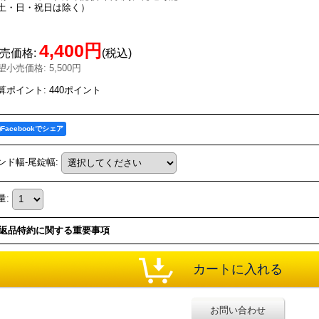
土・日・祝日は除く）
4,400円
売価格
:
(税込)
望小売価格
:
5,500円
算ポイント: 440ポイント
Facebookでシェア
ンド幅-尾錠幅
:
量
:
返品特約に関する重要事項
お問い合わせ