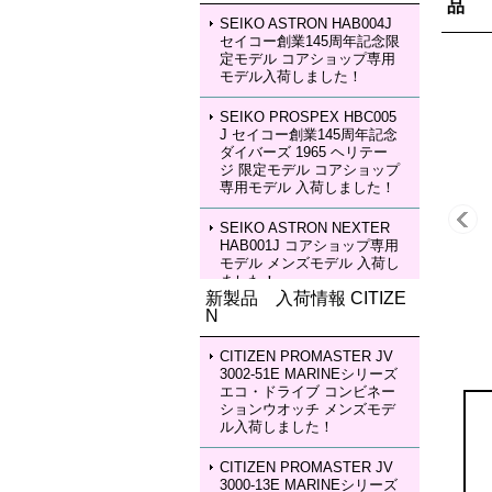
品 
SEIKO ASTRON HAB004J
セイコー創業145周年記念限
定モデル コアショップ専用
モデル入荷しました！
SEIKO PROSPEX HBC005
J セイコー創業145周年記念
ダイバーズ 1965 ヘリテー
ジ 限定モデル コアショップ
専用モデル 入荷しました！
SEIKO ASTRON NEXTER
HAB001J コアショップ専用
モデル メンズモデル 入荷し
ました！
新製品 入荷情報 CITIZE
N
SEIKO ASTRON NEXTER
HAB002J コアショップ専用
モデル メンズモデル 入荷し
CITIZEN PROMASTER JV
ました！
3002-51E MARINEシリーズ
エコ・ドライブ コンビネー
ションウオッチ メンズモデ
SEIKO LUKIA HEA003J LU
ル入荷しました！
KIA Grow with DAICHI MIU
RA Limited Edition レディー
スモデル 入荷しました！
CITIZEN PROMASTER JV
3000-13E MARINEシリーズ