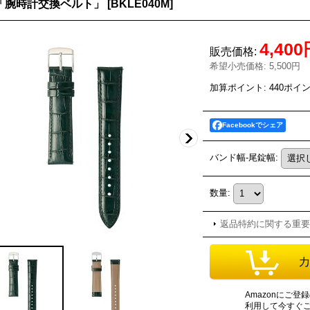
「腕時計交換ベルト」
[
BKLE040M
]
4,40
販売価格
:
希望小売価格
:
5,500円
加算ポイント: 440ポイ
Facebookでシェア
バンド幅-尾錠幅
:
数量
:
返品特約に関する重要
Amazonにご
利用して今すぐ