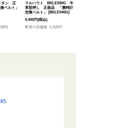
ウレタン 正
マルハウト BKLE040G 牛
マルハウト BKLE040W
交換ベルト」
革型押し 正規品 「腕時計
牛革型押し 正規品 「腕時
交換ベルト」
[
BKLE040G
]
計交換ベルト」
[
BKLE040W
]
4,400円
(税込)
4,400円
(税込)
630円
希望小売価格
:
5,500円
希望小売価格
:
5,500円