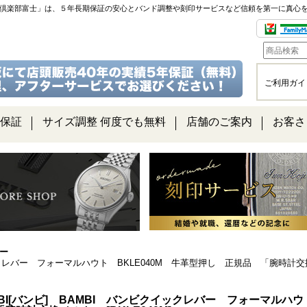
チ倶楽部富士」は、５年長期保証の安心とバンド調整や刻印サービスなど信頼を第一に真心
ご利用ガイ
保証
サイズ調整 何度でも無料
店舗のご案内
お客さ
ー
イックレバー フォーマルハウト BKLE040M 牛革型押し 正規品 「腕時計
MBI[バンビ] BAMBI バンビクイックレバー フォーマルハウ