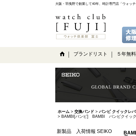
大阪・羽曳野で創業して40年、時計専門店「ウォッ
ブランドリスト
５年無料
ホーム
>
交換バンド
>
バンビ クイックレバ
>
BAMBI[バンビ] BAMBI バンビク
新製品 入荷情報 SEIKO
BA