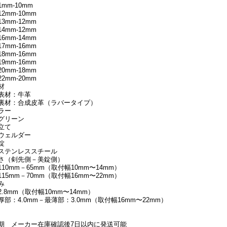
1mm-10mm
12mm-10mm
13mm-12mm
14mm-12mm
16mm-14mm
17mm-16mm
18mm-16mm
19mm-16mm
20mm-18mm
22mm-20mm
材
表材：牛革
裏材：合成皮革（ラバータイプ）
ラー
グリーン
立て
ウェルダー
錠
ステンレススチール
さ（剣先側－美錠側）
110mm－65mm（取付幅10mm〜14mm）
115mm－70mm（取付幅16mm〜22mm）
み
2.8mm（取付幅10mm〜14mm）
厚部：4.0mm－最薄部：3.0mm（取付幅16mm〜22mm）
期 メーカー在庫確認後7日以内に発送可能