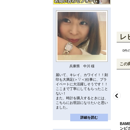
レ
0
件
この
兵庫県 中川 様
届いて、キレイ、カワイイ！！刻
印も大満足(＞▽＜)仕事に、プラ
イベートに大活躍しそうです！！
ここまで丁寧にしてもらったこと
ない！
また、時計を購入するときには、
こちらにお世話になりたいと思い
ました。
詳細を読む
 バ
BAMBI[バンビ] BAMBI バ
BAMBI[バンビ] BAMBI バ
BAM
ー
ンビクイックレバー アルデ
ンビクイックレバー アルデ
ンビ