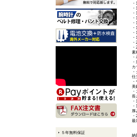
・
入荷しました！
・
・
CITIZEN EXCEED CB1147-
・
61E LIGHT in BLACK Eco-
・
Drive 50th Anniversary Editi
・
on メンズモデル 入荷しま
・
した！
・
・
CITIZEN ATTESA AT8384-5
・
8E LIGHT in BLACK Eco-Dr
素
ive 50th Anniversary Edition
・
メンズモデル 入荷しまし
・
た！
カ
・
仕
CITIZEN XC hikari collectio
・
n ES9495-59E LIGHT in BL
美
ACK Eco-Drive 50th Anniver
・
sary Edition レディースモデ
長
ル 入荷しました！
・
・
厚
・
最
５年無料保証
納