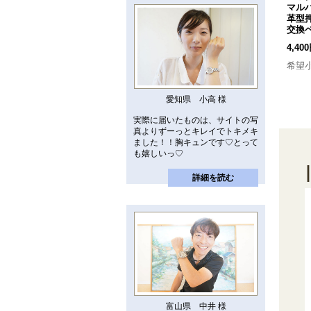
 牛
バラン BGLG001W ウレ
バラン BGLG001F ウレタ
マルハ
計
タン 正規品 「腕時計交換
ン 正規品 「腕時計交換ベ
革型
ベルト」
[
BGLG001W
]
ルト」
[
BGLG001F
]
交換
2,904円
(税込)
2,904円
(税込)
4,40
希望小売価格
:
3,630円
希望小売価格
:
3,630円
希望
愛知県 小高 様
実際に届いたものは、サイトの写
真よりずーっとキレイでトキメキ
ました！！胸キュンです♡とって
も嬉しいっ♡
詳細を読む
富山県 中井 様