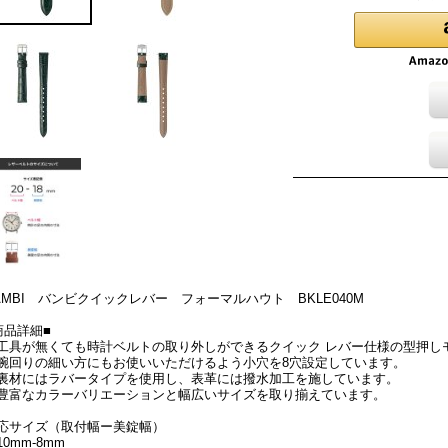
AMBI バンビクイックレバー フォーマルハウト BKLE040M
商品詳細■
工具が無くても時計ベルトの取り外しができるクイック レバー仕様の型押し
腕回りの細い方にもお使いいただけるよう小穴を8穴設定しています。
裏材にはラバータイプを使用し、表革には撥水加工を施しています。
豊富なカラーバリエーションと幅広いサイズを取り揃えています。
応サイズ（取付幅ー美錠幅）
10mm-8mm