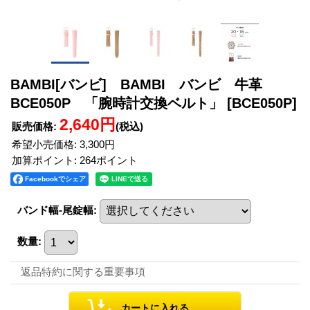
BAMBI[バンビ] BAMBI バンビ 牛革
BCE050P 「腕時計交換ベルト」
[BCE050P]
2,640円
販売価格
:
(税込)
希望小売価格
:
3,300円
加算ポイント: 264ポイント
Facebookでシェア
バンド幅-尾錠幅
:
数量
:
返品特約に関する重要事項