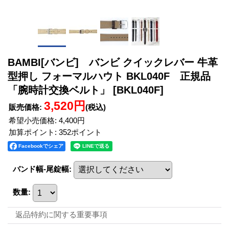
BAMBI[バンビ] バンビ クイックレバー 牛革
型押し フォーマルハウト BKL040F 正規品
「腕時計交換ベルト」
[BKL040F]
3,520円
販売価格
:
(税込)
希望小売価格
:
4,400円
加算ポイント: 352ポイント
Facebookでシェア
バンド幅-尾錠幅
:
数量
:
返品特約に関する重要事項