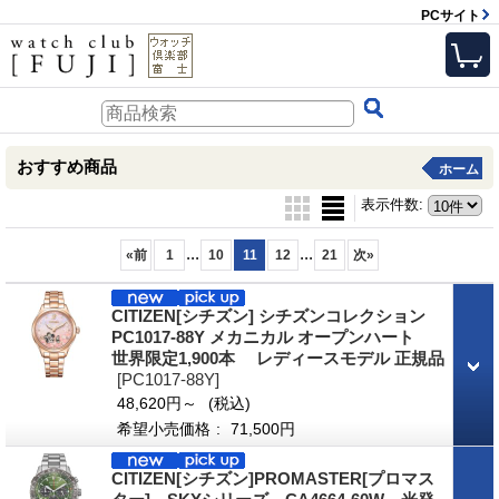
PCサイト
おすすめ商品
ホーム
表示件数
:
...
...
«
前
1
10
11
12
21
次
»
CITIZEN[シチズン] シチズンコレクション
PC1017-88Y メカニカル オープンハート
世界限定1,900本 レディースモデル 正規品
[PC1017-88Y]
48,620円～
(税込)
希望小売価格
:
71,500円
CITIZEN[シチズン]PROMASTER[プロマス