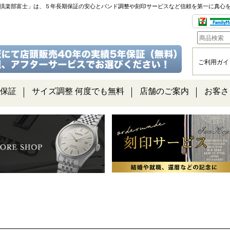
チ倶楽部富士」は、５年長期保証の安心とバンド調整や刻印サービスなど信頼を第一に真心
ご利用ガイ
保証
サイズ調整 何度でも無料
店舗のご案内
お客さ