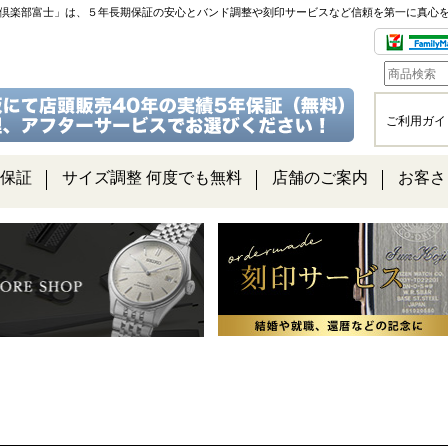
チ倶楽部富士」は、５年長期保証の安心とバンド調整や刻印サービスなど信頼を第一に真心
ご利用ガイ
保証
サイズ調整 何度でも無料
店舗のご案内
お客さ